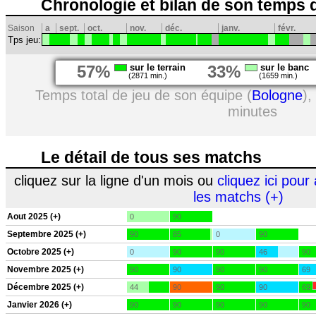
Chronologie et bilan de son temps 
Saison
a
sept.
oct.
nov.
déc.
janv.
févr.
Tps jeu:
57%
sur le terrain
33%
sur le banc
(2871 min.)
(1659 min.)
Temps total de jeu de son équipe (
Bologne
),
minutes
Le détail de tous ses matchs
cliquez sur la ligne d'un mois ou
cliquez ici pour 
les matchs (+)
Aout 2025 (+)
0
90
Septembre 2025 (+)
90
85
0
90
Octobre 2025 (+)
0
90
90
46
90
Novembre 2025 (+)
90
90
90
90
69
Décembre 2025 (+)
44
90
90
90
69
Janvier 2026 (+)
90
90
90
90
90