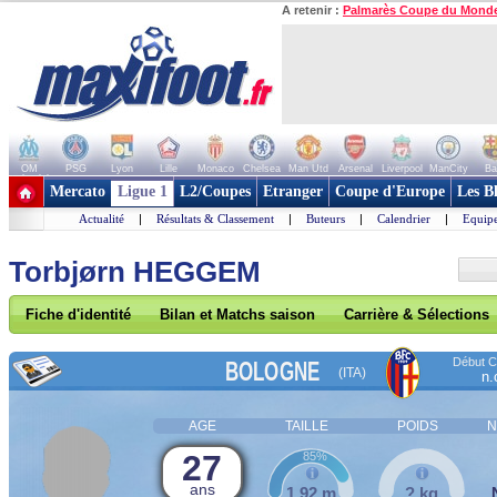
A retenir :
Palmarès Coupe du Mond
OM
PSG
Lyon
Lille
Monaco
Chelsea
Man Utd
Arsenal
Liverpool
ManCity
Ba
+ de clubs
Mercato
Ligue 1
L2/Coupes
Etranger
Coupe d'Europe
Les B
Actualité
|
Résultats & Classement
|
Buteurs
|
Calendrier
|
Equipe
Torbjørn HEGGEM
Fiche d'identité
Bilan et Matchs saison
Carrière & Sélections
Début Co
BOLOGNE
(ITA)
n.
AGE
TAILLE
POIDS
N
27
85%
ans
1,92 m
? kg