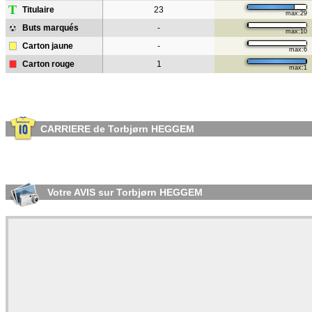
T
Titulaire
23
max:29
Buts marqués
-
max:10
Carton jaune
-
max:6
Carton rouge
1
max:1
CARRIERE de Torbjørn HEGGEM
Votre AVIS sur Torbjørn HEGGEM