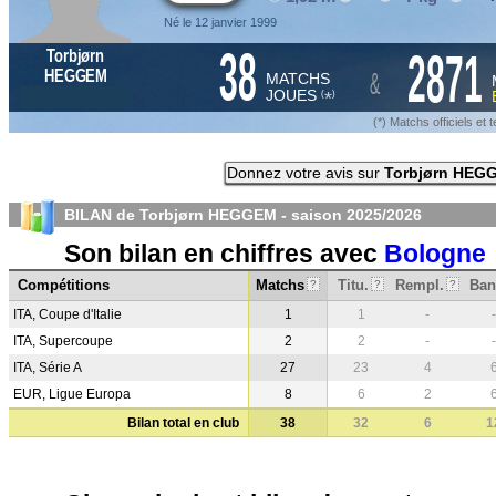
Né le 12 janvier 1999
38
2871
Torbjørn
&
HEGGEM
MATCHS
JOUES
*
(
)
(*) Matchs officiels e
Donnez votre avis sur
Torbjørn HEG
BILAN de Torbjørn HEGGEM - saison
2025/2026
Son bilan en chiffres avec
Bologne
Compétitions
Matchs
Titu.
Rempl.
Ban
?
?
?
ITA, Coupe d'Italie
1
1
-
-
ITA, Supercoupe
2
2
-
-
ITA, Série A
27
23
4
EUR, Ligue Europa
8
6
2
Bilan total en club
38
32
6
1