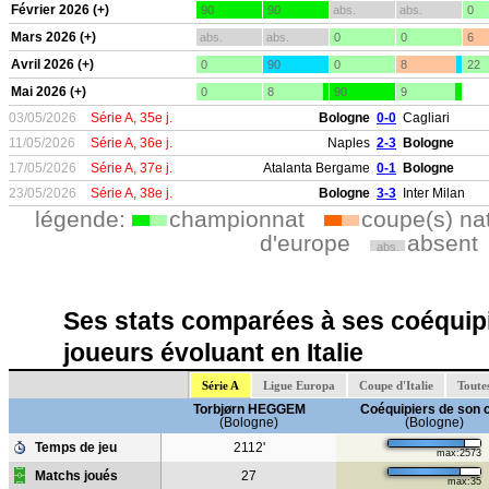
Février 2026 (+)
90
90
abs.
abs.
0
Mars 2026 (+)
abs.
abs.
0
0
6
Avril 2026 (+)
0
90
0
8
22
Mai 2026 (+)
0
8
90
9
03/05/2026
Série A, 35e j.
Bologne
0-0
Cagliari
11/05/2026
Série A, 36e j.
Naples
2-3
Bologne
17/05/2026
Série A, 37e j.
Atalanta Bergame
0-1
Bologne
23/05/2026
Série A, 38e j.
Bologne
3-3
Inter Milan
légende:
championnat
coupe(s) na
d'europe
absent
abs.
Ses stats comparées à ses coéquipi
joueurs évoluant en Italie
Série A
Ligue Europa
Coupe d'Italie
Toute
Torbjørn HEGGEM
Coéquipiers de son 
(Bologne)
(Bologne)
Temps de jeu
2112'
max:2573
Matchs joués
27
max:35