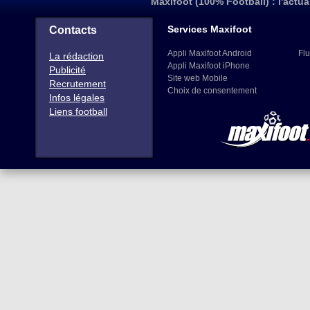
Maxifoot (100% Football) : l'actua
Services Maxifoot
Contacts
Appli Maxifoot Android
Flu
La rédaction
Appli Maxifoot iPhone
Publicité
Site web Mobile
Recrutement
Choix de consentement
Infos légales
Liens football