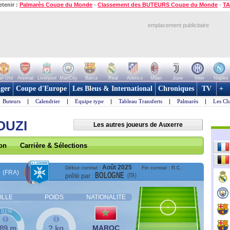
etenir :
Palmarès Coupe du Monde
-
Classement des BUTEURS Coupe du Monde
-
TA
emplacement publicitaire
n Utd
Arsenal
Liverpool
ManCity
Barca
Real
Atletico
Milan
Juve
Inter
Naples
ger
Coupe d'Europe
Les Bleus & International
Chroniques
TV
+
Buteurs
|
Calendrier
|
Equipe type
|
Tableau Transferts
|
Palmarès
|
Les Cl
OUZI
Les autres joueurs de Auxerre
son
Carrière & Sélections
Août 2025
n.c.
Début contrat :
Fin contrat :
(FRA)
BOLOGNE
(ITA)
prêté par :
ILLE
POIDS
NATIONALITE
81%
,89 m
? kg
MAROC