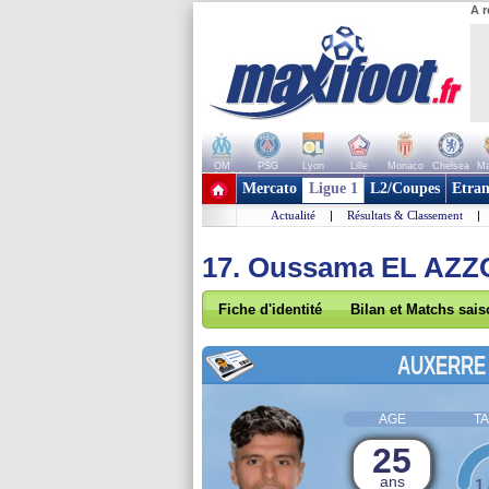
A r
OM
PSG
Lyon
Lille
Monaco
Chelsea
Ma
+ de clubs
Mercato
Ligue 1
L2/Coupes
Etran
Actualité
|
Résultats & Classement
|
17. Oussama EL AZZ
Fiche d'identité
Bilan et Matchs sai
AUXERRE
AGE
TA
25
ans
1