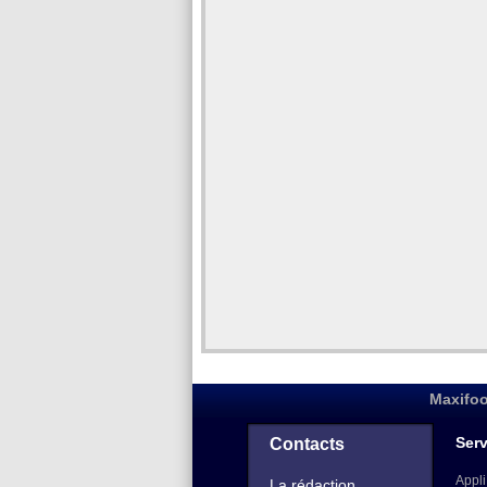
Maxifoo
Serv
Contacts
Appli
La rédaction