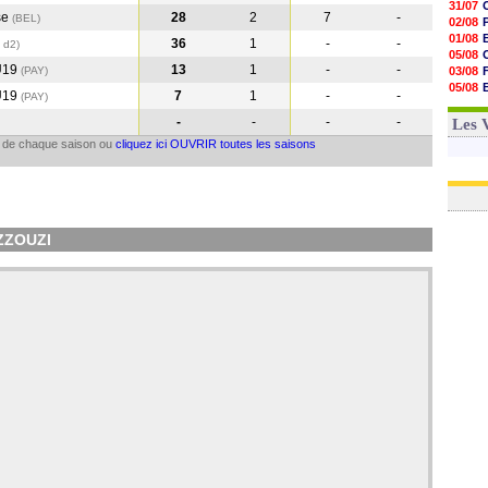
31/07
se
28
2
7
-
(BEL
)
02/08
01/08
36
1
-
-
 d2)
05/08
U19
13
1
-
-
(PAY
)
03/08
05/08
U19
7
1
-
-
(PAY
)
03/08
03/08
-
-
-
-
Les 
il de chaque saison ou
cliquez ici OUVRIR toutes les saisons
AZZOUZI