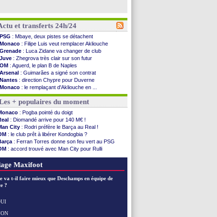
Actu et transferts 24h/24
PSG
: Mbaye, deux pistes se détachent
Monaco
: Filipe Luis veut remplacer Akliouche
Grenade
: Luca Zidane va changer de club
Juve
: Zhegrova très clair sur son futur
OM
: Aguerd, le plan B de Naples
Arsenal
: Guimarães a signé son contrat
Nantes
: direction Chypre pour Duverne
Monaco
: le remplaçant d'Akliouche en ...
Man Utd
: Bayindir signe au Celta (officiel)
Les + populaires du moment
Man City
: Enzo Fernandez pour l'après-Rodri ?
Naples
: l'option Monaco pour Lukaku !
Monaco
: Pogba pointé du doigt
OM
: Lucas Perri a été approché
Real
: Diomandé arrive pour 140 M€ !
PSG
: le coach de l'Ajax insiste pour Godts
Man City
: Rodri préfère le Barça au Real !
PSG
: une 2e offre en préparation pour Godts
OM
: le club prêt à libérer Kondogbia ?
Francfort
: Dina Ebimbe signe à Schalke (off.)
Barça
: Ferran Torres donne son feu vert au PSG
Strasbourg
: Saïdou Sow prêté à Nantes (off.)
OM
: accord trouvé avec Man City pour Rulli
Monaco
: Filipe Luis aimerait garder Balogun
PSG
: l'étonnante rumeur Gusto
Dortmund
: Newcastle est prévenu pour Nmecha
PSG
: Luis Enrique satisfait malgré tout
age Maxifoot
Barça
: première offre à 45 M€ pour Rodri ?
Argentine
: le soutien très appuyé à Infantino
e va t-il faire mieux que Deschamps en équipe de
Tottenham
: Van de Ven va prolonger
e ?
Barça
: l'agent de Rodri confirme !
FIFA
: la CAF soutient Infantino
UI
CdM 2030
: Rubiales charge Infantino et ...
NON
Voir les brèves précédentes