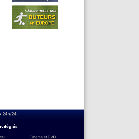
Classements des
BUTEURS
en EUROPE
o 24h/24
ivilégiés
ball
Cinema et DVD