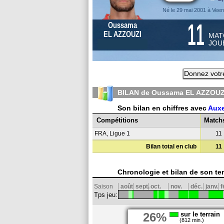
Né le 29 mai 2001 à Vee
11
Oussama
EL AZZOUZI
MAT
JOU
Donnez votr
BILAN de Oussama EL AZZOUZI
Son bilan en chiffres avec
Auxe
Compétitions
Match
FRA, Ligue 1
11
Bilan total en club
11
Chronologie et bilan de son te
Saison
août
sept.
oct.
nov.
déc.
janv.
f
Tps jeu:
26%
sur le terrain
(812 min.)