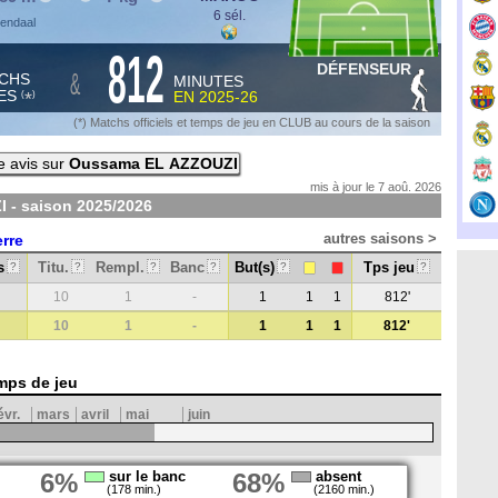
6 sél.
nendaal
812
DÉFENSEUR
&
CHS
MINUTES
ES
EN
2025-26
*
(
)
(*) Matchs officiels et temps de jeu en CLUB au cours de la saison
e avis sur
Oussama EL AZZOUZI
mis à jour le 7 aoû. 2026
 - saison
2025/2026
autres saisons >
rre
s
Titu.
Rempl.
Banc
But(s)
Tps jeu
?
?
?
?
?
?
10
1
-
1
1
1
812'
10
1
-
1
1
1
812'
mps de jeu
évr.
mars
avril
mai
juin
6%
sur le banc
68%
absent
(178 min.)
(2160 min.)