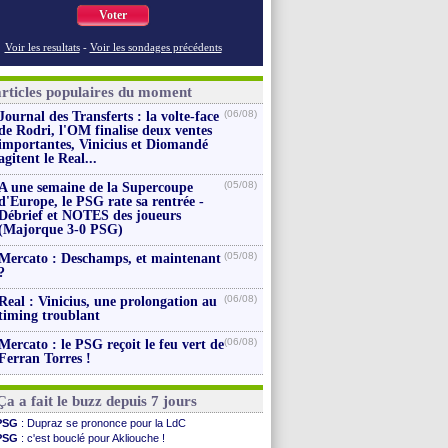
Voter
Voir les resultats
-
Voir les sondages précédents
articles populaires du moment
(06/08)
Journal des Transferts : la volte-face
de Rodri, l'OM finalise deux ventes
importantes, Vinicius et Diomandé
agitent le Real...
(05/08)
A une semaine de la Supercoupe
d'Europe, le PSG rate sa rentrée -
Débrief et NOTES des joueurs
(Majorque 3-0 PSG)
(05/08)
Mercato : Deschamps, et maintenant
?
(06/08)
Real : Vinicius, une prolongation au
timing troublant
(06/08)
Mercato : le PSG reçoit le feu vert de
Ferran Torres !
Ça a fait le buzz depuis 7 jours
PSG
: Dupraz se prononce pour la LdC
PSG
: c'est bouclé pour Akliouche !