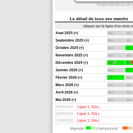
Temps total de jeu de 
Le détail de tous ses matchs
cliquez sur la ligne d'un mois 
Aout 2025 (+)
abs.
abs.
Septembre 2025 (+)
abs.
abs.
Octobre 2025 (+)
abs.
76
Novembre 2025 (+)
abs.
abs.
Décembre 2025 (+)
90
88
Janvier 2026 (+)
abs.
87
Février 2026 (+)
85
abs.
Mars 2026 (+)
abs.
abs.
Avril 2026 (+)
abs.
abs.
Mai 2026 (+)
abs.
abs.
03/05/2026
Ligue 1, 32e j.
10/05/2026
Ligue 1, 33e j.
17/05/2026
Ligue 1, 34e j.
légende:
championnat