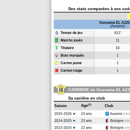
Ses stats comparées à ses coéq
Oussama EL AZZO
(Auxerre)
Temps de jeu
812'
Matchs joués
11
T
Titulaire
10
Buts marqués
1
Carton jaune
1
Carton rouge
1
CARRIERE de Oussama EL AZ
Sa carrière en club
(*)
Age
Saison
Club
2025-2026
24 ans
Auxerre
(FRA
2024-2025
23 ans
Bologne
(ITA
2023-2024
22 ans
Bologne
(ITA