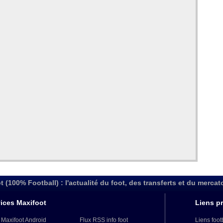
t (100% Football) : l'actualité du foot, des transferts et du mercat
ices Maxifoot
Liens pr
 Maxifoot Android
Flux RSS info foot
Liens foot