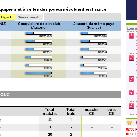
uipiers et à celles des joueurs évoluant en France
Ligue 1
Toutes compét.
UZI
Coéquipiers de son club
Joueurs du même pays
(Auxerre)
(France)
Les 
1
max:2839
max:3060
max:33
max:34
max:32
max:34
2
max:5
max:21
max:9
max:11
max:1
max:2
3
4
ZOUZI
5
Total
Total
matchs
buts
matchs
buts
CE
CE
11
1
-
-
)
3
-
-
-
)
02/08
01/08
20
2
-
-
)