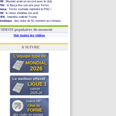
OM
: Meunier avait un accord avec le club
PSG
: le Barça fixe son prix pour Torres
Barça
: Torres souhaite rejoindre le PSG !
OM
: le retour d'Adidas est acté
FIFA
: Infantino sollicite Trump
Bordeaux
: des clubs de N1 montent au créneau
Argentine
: quand Medina recadre... sa mère
Real
: le démenti de Leipzig pour Diomandé
VIDEOS populaires du moment
Voir toutes les vidéos
A SUIVRE
L'equipe type de
MONDIAL
2026
Le meilleur effectif
LIGUE 1
saison
2025-26
Indice MF :
l'état de
FORME
des clubs en europe