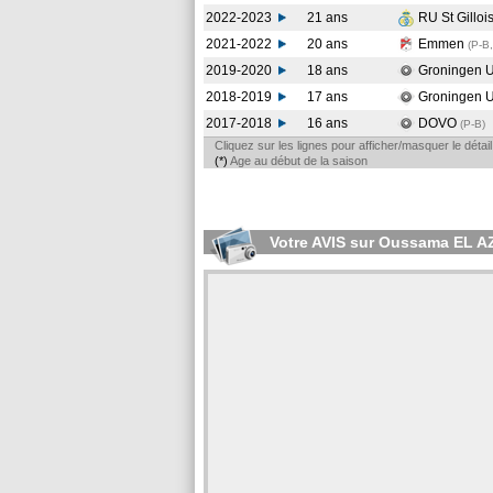
2022-2023
21 ans
RU St Gilloi
2021-2022
20 ans
Emmen
(P-B,
2019-2020
18 ans
Groningen 
2018-2019
17 ans
Groningen 
2017-2018
16 ans
DOVO
(P-B
)
Cliquez sur les lignes pour afficher/masquer le déta
(*)
Age au début de la saison
Votre AVIS sur Oussama EL 