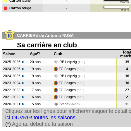
Carton jaune
-
max:10
Carton rouge
-
max:0
CARRIERE de Antonio NUSA
Sa carrière en club
Total
(*)
Age
Saison
Club
match
2025-2026
20 ans
RB Leipzig
35
(ALL)
2024-2025
19 ans
FC Bruges
4
(BEL
)
2024-2025
19 ans
RB Leipzig
36
(ALL
)
2023-2024
18 ans
FC Bruges
36
(BEL
)
2022-2023
17 ans
FC Bruges
27
(BEL
)
2021-2022
16 ans
FC Bruges
2
(BEL
)
2020-2021
15 ans
Stabek
11
(NOR
)
Cliquez sur les lignes pour afficher/masquer le détai
ici OUVRIR toutes les saisons
(*)
Age au début de la saison