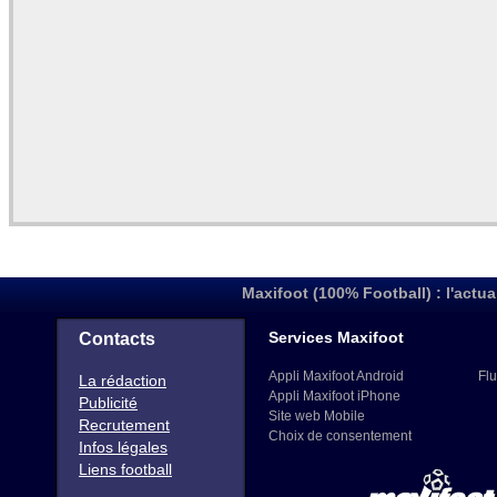
Maxifoot (100% Football) : l'actua
Services Maxifoot
Contacts
Appli Maxifoot Android
Flu
La rédaction
Appli Maxifoot iPhone
Publicité
Site web Mobile
Recrutement
Choix de consentement
Infos légales
Liens football