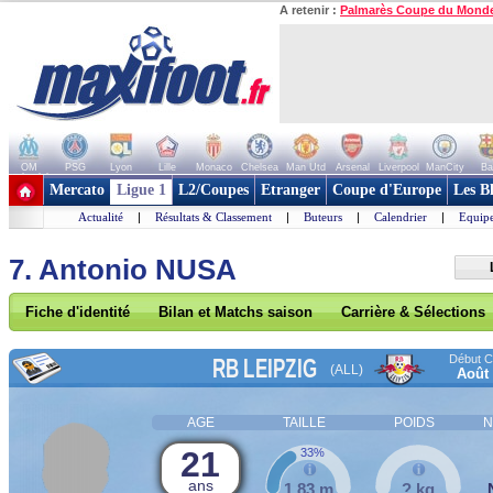
A retenir :
Palmarès Coupe du Mond
OM
PSG
Lyon
Lille
Monaco
Chelsea
Man Utd
Arsenal
Liverpool
ManCity
Ba
+ de clubs
Mercato
Ligue 1
L2/Coupes
Etranger
Coupe d'Europe
Les B
Actualité
|
Résultats & Classement
|
Buteurs
|
Calendrier
|
Equipe
7. Antonio NUSA
Fiche d'identité
Bilan et Matchs saison
Carrière & Sélections
Début Co
RB LEIPZIG
(ALL)
Août
AGE
TAILLE
POIDS
N
21
33%
ans
1,83 m
? kg