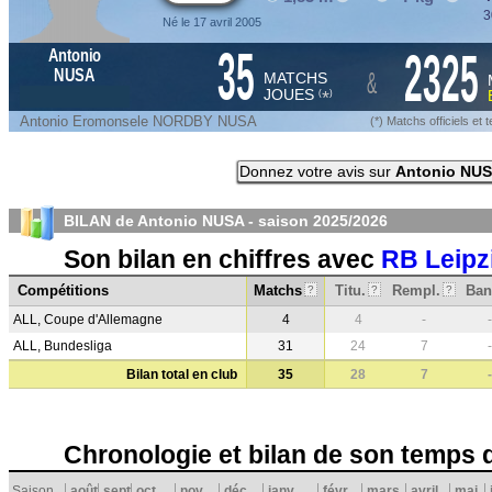
3
Né le 17 avril 2005
35
2325
Antonio
&
NUSA
MATCHS
JOUES
*
(
)
Antonio Eromonsele NORDBY NUSA
(*) Matchs officiels e
Donnez votre avis sur
Antonio NU
BILAN de Antonio NUSA - saison
2025/2026
Son bilan en chiffres avec
RB Leipz
Compétitions
Matchs
Titu.
Rempl.
Ban
?
?
?
ALL, Coupe d'Allemagne
4
4
-
-
ALL, Bundesliga
31
24
7
-
Bilan total en club
35
28
7
-
Chronologie et bilan de son temps 
Saison
août
sept.
oct.
nov.
déc.
janv.
févr.
mars
avril
mai