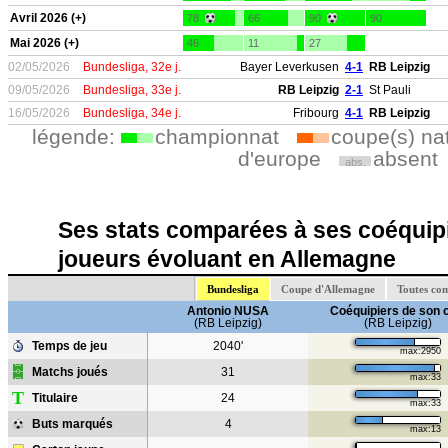
Avril 2026 (+)
78
66
90
90
Mai 2026 (+)
46
11
27
02/05/2026
Bundesliga, 32e j.
Bayer Leverkusen
4-1
RB Leipzig
09/05/2026
Bundesliga, 33e j.
RB Leipzig
2-1
St Pauli
16/05/2026
Bundesliga, 34e j.
Fribourg
4-1
RB Leipzig
légende:
championnat
coupe(s) na
d'europe
absent
abs.
Ses stats comparées à ses coéquipi
joueurs évoluant en Allemagne
Bundesliga
Coupe d'Allemagne
Toutes co
Antonio NUSA
Coéquipiers de son 
(RB Leipzig)
(RB Leipzig)
Temps de jeu
2040'
max:2950
Matchs joués
31
max:33
T
Titulaire
24
max:33
Buts marqués
4
max:13