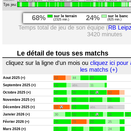
Tps jeu:
68%
sur le terrain
24%
sur le banc
(2325 min.)
(825 min.)
Temps total de jeu de son équipe (
RB Leipz
3420 minutes
Le détail de tous ses matchs
cliquez sur la ligne d'un mois ou
cliquez ici pour 
les matchs (+)
Aout 2025 (+)
62
44
90
Septembre 2025 (+)
66
abs.
11
Octobre 2025 (+)
67
90
90
63
Novembre 2025 (+)
71
88
68
66
Décembre 2025 (+)
82
90
abs.
abs.
Janvier 2026 (+)
30
90
71
85
90
Février 2026 (+)
90
78
82
25
Mars 2026 (+)
72
61
71
24