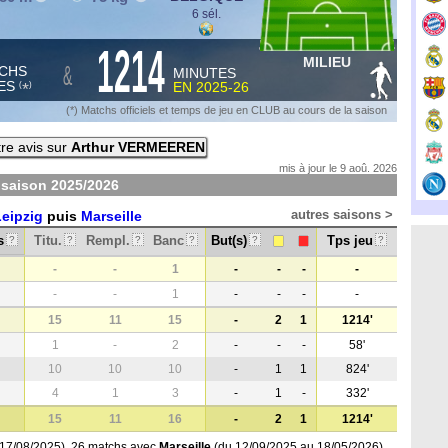
6 sél.
1214
MILIEU
&
CHS
MINUTES
ES
EN
2025-26
*
(
)
(*) Matchs officiels et temps de jeu en CLUB au cours de la saison
re avis sur
Arthur VERMEEREN
mis à jour le 9 aoû. 2026
 saison
2025/2026
autres saisons >
eipzig
puis
Marseille
s
Titu.
Rempl.
Banc
But(s)
Tps jeu
?
?
?
?
?
?
-
-
1
-
-
-
-
-
-
1
-
-
-
-
15
11
15
-
2
1
1214'
1
-
2
-
-
-
58'
10
10
10
-
1
1
824'
4
1
3
-
1
-
332'
15
11
16
-
2
1
1214'
17/08/2025), 26 matchs avec
Marseille
(du 12/09/2025 au 18/05/2026)