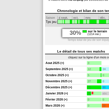
Chronologie et bilan de son te
Saison
a
sept.
oct.
nov.
déc.
Tps jeu:
30%
sur le terrain
(1214 min.)
Temps total de jeu de son équip
Le détail de tous ses matchs
cliquez sur la ligne d'un mois 
Aout 2025 (+)
0
Septembre 2025 (+)
12
24
Octobre 2025 (+)
5
0
Novembre 2025 (+)
27
0
Décembre 2025 (+)
90
90
Janvier 2026 (+)
26
abs.
Février 2026 (+)
0
0
Mars 2026 (+)
0
58