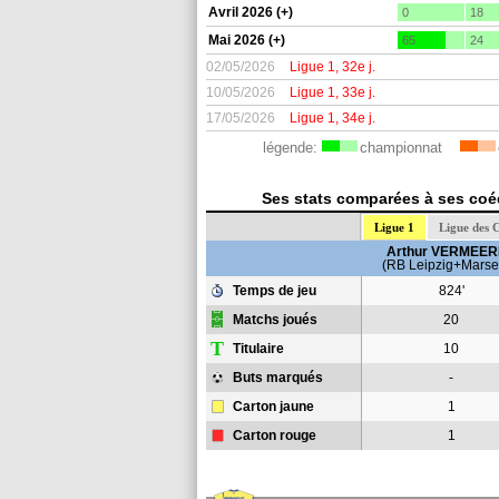
Avril 2026 (+)
0
18
Mai 2026 (+)
65
24
02/05/2026
Ligue 1, 32e j.
10/05/2026
Ligue 1, 33e j.
17/05/2026
Ligue 1, 34e j.
légende:
championnat
Ses stats comparées à ses coéq
Ligue 1
Ligue des 
Arthur VERMEE
(RB Leipzig+Marsei
Temps de jeu
824'
Matchs joués
20
T
Titulaire
10
Buts marqués
-
Carton jaune
1
Carton rouge
1