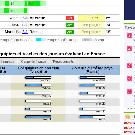
14
63
18
Nantes
3-0
Marseille
Titulaire
65'
Déf.
Le Havre
0-1
Marseille
Remplaçant
24'
Vict.
Les 
Marseille
3-1
Rennes
Remplaçant
18'
Vict.
1
coupe(s) nationale
coupe(s) d'europe
absent
abs.
2
uipiers et à celles des joueurs évoluant en France
Champions
Coupe de France
Toutes compét.
3
REN
Coéquipiers de son club
Joueurs du même pays
lle)
(Marseille)
(France)
4
max:2715
max:3060
max:32
max:34
5
max:30
max:34
max:8
max:21
max:7
max:11
max:1
max:2
05/08
05/08
02/08