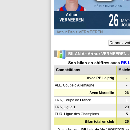
Né le 7 février 2005
26
Arthur
VERMEEREN
MAT
JOU
Arthur Denis VERMEEREN
Donnez vot
BILAN de Arthur VERMEEREN -
Son bilan en chiffres avec
RB L
Compétitions
Match
Avec RB Leipzig
-
ALL, Coupe d'Allemagne
-
Avec Marseille
26
FRA, Coupe de France
1
FRA, Ligue 1
20
EUR, Ligue des Champions
5
Bilan total en club
26
0 matchs avec
RB Leipzig
(du 16/08/2025 au 