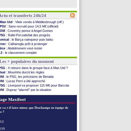
Actu et transferts 24h/24
Man Utd
: Vitek vendu à Middlesbrough (off.)
PSV
: Sano recruté pour 14,5 M€ (officiel)
OM
: Coventry pense à Angel Gomes
PSG
: Rafel Pol satisfait des progrès
Amical
: le Barça vainqueur puis battu
Inter
: Calhanoglu prêt à prolonger
Nice
: Abdelmonem veut rester
L2
: le classement complet
L2
: les résultats de la soirée
Les + populaires du moment
Amical
: Le Havre renversé par Oviedo
Amical
: Nice battu aux tirs au but
PSG
: 4 retours dans le groupe face à Man Utd ?
Benfica
: Ivanovic proche de Lens
Real
: Mourinho durcit les règles
OM
: Dupraz "alarmé" par la situation
OM
: le PSG, les précisions de Benatia
Atletico
: Alvarez, le Barça va revoir son offre
OM
: Lucas Perri a été approché
Lorient
: Mbamba prêté par Leverkusen (officiel)
PSG
: Liverpool va proposer 115 M€ pour Barcola
Amical
: le Real bat Ferencvaros
OM
: Dupraz "alarmé" par la situation
Naples
: Lukaku dit oui à Fenerbahçe
OM
: Benatia et la "médiocrité" dans le club
Amical
: Brest arrache le nul contre Venise
OM
: B. Genesio - "ce n'est pas idéal"
age Maxifoot
Amical
: un nouveau nul pour Le Mans
Amical
: un nul entre Auxerre et Troyes
e va t-il faire mieux que Deschamps en équipe de
LA Galaxy
: Sergi Roberto a signé (officiel)
e ?
Amical
: Angers fait tomber Lorient
Amical
: le Paris FC corrigé par Mayence
UI
Amical
: Rennes encore battu par Brentford
NON
Voir les brèves précédentes