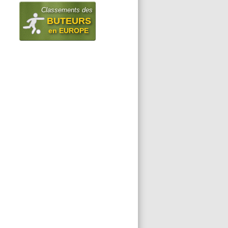
Classements des
BUTEURS
en EUROPE