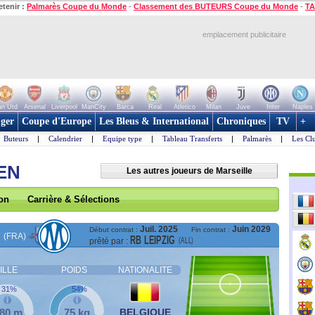
etenir :
Palmarès Coupe du Monde
-
Classement des BUTEURS Coupe du Monde
-
TA
emplacement publicitaire
n Utd
Arsenal
Liverpool
ManCity
Barca
Real
Atletico
Milan
Juve
Inter
Naples
ger
Coupe d'Europe
Les Bleus & International
Chroniques
TV
+
Buteurs
|
Calendrier
|
Equipe type
|
Tableau Transferts
|
Palmarès
|
Les Cl
EN
Les autres joueurs de Marseille
son
Carrière & Sélections
Juil. 2025
Juin 2029
Début contrat :
Fin contrat :
(FRA)
RB LEIPZIG
(ALL)
prêté par :
ILLE
POIDS
NATIONALITE
31%
54%
,80 m
75 kg
BELGIQUE