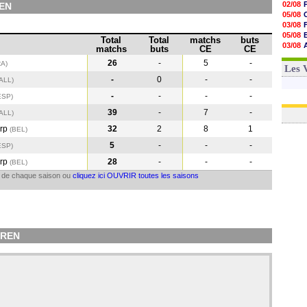
02/08
REN
05/08
03/08
05/08
Total
Total
matchs
buts
03/08
matchs
buts
CE
CE
03/08
26
-
5
-
RA)
06/08
Les 
-
0
-
-
ALL)
-
-
-
-
ESP
)
39
-
7
-
(ALL
)
erp
32
2
8
1
(BEL
)
5
-
-
-
ESP
)
erp
28
-
-
-
(BEL
)
il de chaque saison ou
cliquez ici OUVRIR toutes les saisons
EREN