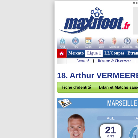
A r
OM
PSG
Lyon
Lille
Monaco
Chelsea
Ma
+ de clubs
Mercato
Ligue 1
L2/Coupes
Etran
Actualité
|
Résultats & Classement
|
18. Arthur VERMEER
Fiche d'identité
Bilan et Matchs sai
MARSEILLE
AGE
TA
21
ans
1