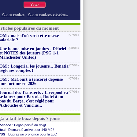
Voter
Voir les resultats
-
Voir les sondages précédents
articles populaires du moment
(07/08)
OM : mais d'où sort cette masse
salariale ?
(08/08)
Une bonne mise en jambes - Débrief
et NOTES des joueurs (PSG 1-1
Manchester United)
(07/08)
OM : Longoria, les joueurs... Benatia
règle ses comptes !
(07/08)
OM : McCourt a (encore) dépensé
une fortune en 2026
(07/08)
Journal des Transferts : Liverpool va
se lancer pour Barcola, Rodri à un
pas du Barça, c'est réglé pour
Akliouche et Vinicius...
Ça a fait le buzz depuis 7 jours
Monaco
: Pogba pointé du doigt
Real
: Diomandé arrive pour 140 M€ !
PSG
: Dupraz se prononce pour la LdC