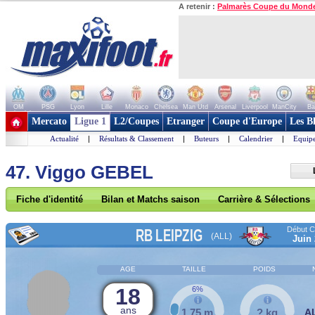
A retenir :
Palmarès Coupe du Mond
OM
PSG
Lyon
Lille
Monaco
Chelsea
Man Utd
Arsenal
Liverpool
ManCity
Ba
+ de clubs
Mercato
Ligue 1
L2/Coupes
Etranger
Coupe d'Europe
Les B
Actualité
|
Résultats & Classement
|
Buteurs
|
Calendrier
|
Equipe
47. Viggo GEBEL
Fiche d'identité
Bilan et Matchs saison
Carrière & Sélections
Début Co
RB LEIPZIG
(ALL)
Juin
AGE
TAILLE
POIDS
18
6%
ans
1,75 m
? kg
A