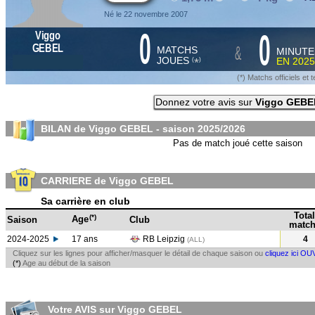
Né le 22 novembre 2007
0
0
Viggo
&
GEBEL
MATCHS
MINUTE
JOUES
EN
2025
*
(
)
(*) Matchs officiels e
Donnez votre avis sur
Viggo GEBE
BILAN de Viggo GEBEL - saison
2025/2026
Pas de match joué cette saison
CARRIERE de Viggo GEBEL
Sa carrière en club
Total
(*)
Age
Saison
Club
match
2024-2025
17 ans
RB Leipzig
4
(ALL
)
Cliquez sur les lignes pour afficher/masquer le détail de chaque saison ou
cliquez ici OU
(*)
Age au début de la saison
Votre AVIS sur Viggo GEBEL