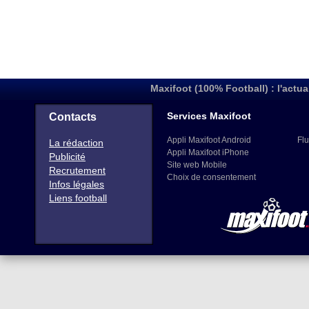
Maxifoot (100% Football) : l'actua
Services Maxifoot
Contacts
Appli Maxifoot Android
Flu
La rédaction
Appli Maxifoot iPhone
Publicité
Site web Mobile
Recrutement
Choix de consentement
Infos légales
Liens football