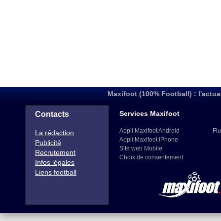
Maxifoot (100% Football) : l'actua
Services Maxifoot
Contacts
Appli Maxifoot Android
Flu
La rédaction
Appli Maxifoot iPhone
Publicité
Site web Mobile
Recrutement
Choix de consentement
Infos légales
Liens football