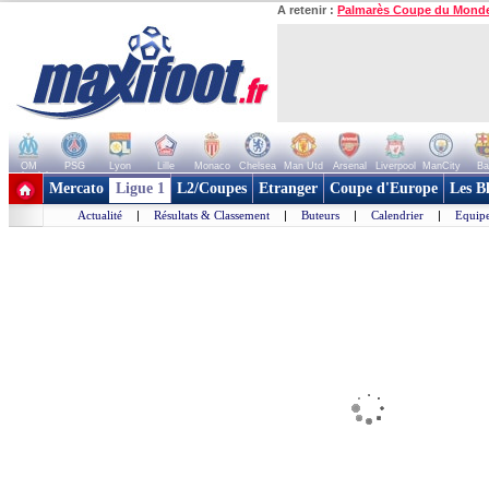
A retenir :
Palmarès Coupe du Mond
OM
PSG
Lyon
Lille
Monaco
Chelsea
Man Utd
Arsenal
Liverpool
ManCity
Ba
+ de clubs
Mercato
Ligue 1
L2/Coupes
Etranger
Coupe d'Europe
Les B
Actualité
|
Résultats & Classement
|
Buteurs
|
Calendrier
|
Equipe