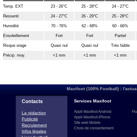
Temp. EXT
23 - 26°C
25 - 28°C
24 - 27°C
Ressenti
24 - 27°C
26 - 29°C
25 - 28°C
Humidité
70 - 76%
62 - 68%
60 - 66%
Ensoleillement
Fort
Fort
Partiel
Risque orage
Quasi nul
Quasi nul
Très faible
Précip. moy.
<1 mm
<1 mm
<1 mm
Maxifoot (100% Football) : l'actua
Services Maxifoot
Contacts
Appli Maxifoot Android
Flu
La rédaction
Appli Maxifoot iPhone
Publicité
Site web Mobile
Recrutement
Choix de consentement
Infos légales