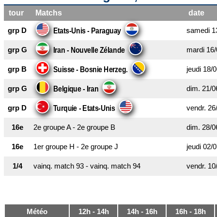
tour
Matchs
date
grp D
samedi 1
Etats-Unis - Paraguay
grp G
mardi 16/
Iran - Nouvelle Zélande
grp B
jeudi 18/
Suisse - Bosnie Herzeg.
grp G
dim. 21/0
Belgique - Iran
grp D
vendr. 26
Turquie - Etats-Unis
16e
2e groupe A - 2e groupe B
dim. 28/0
16e
1er groupe H - 2e groupe J
jeudi 02/
1/4
vainq. match 93 - vainq. match 94
vendr. 10
Météo
12h - 14h
14h - 16h
16h - 18h