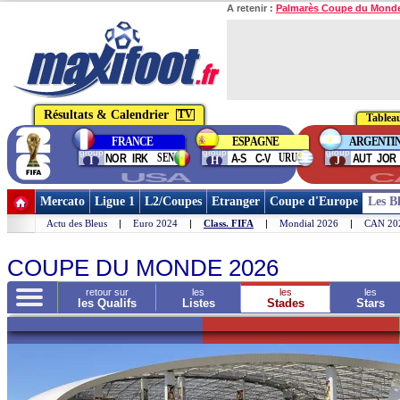
A retenir :
Palmarès Coupe du Mond
Résultats & Calendrier
TV
Tableau
FRANCE
ESPAGNE
ARGENTI
group
group
group
SEN
URU
NOR
IRK
A-S
C-V
AUT
JOR
I
H
J
USA
C
Mercato
Ligue 1
L2/Coupes
Etranger
Coupe d'Europe
Les B
Actu des Bleus
|
Euro 2024
|
Class. FIFA
|
Mondial 2026
|
CAN 20
Choisir un autre S
COUPE DU MONDE 2026
retour sur
les
les
les
les Qualifs
Listes
Stades
Stars