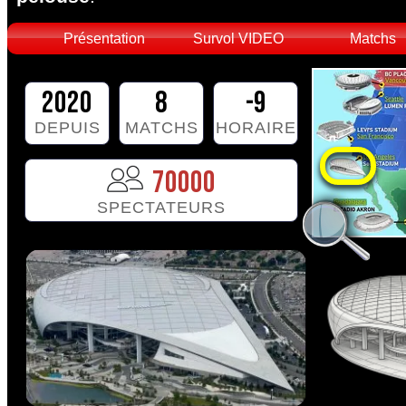
Présentation
Survol VIDEO
Matchs
2020
8
-9
DEPUIS
MATCHS
HORAIRE
70000
SPECTATEURS