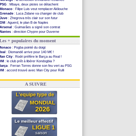
PSG
: Mbaye, deux pistes se détachent
Monaco
: Filipe Luis veut remplacer Akliouche
Grenade
: Luca Zidane va changer de club
Juve
: Zhegrova très clair sur son futur
OM
: Aguerd, le plan B de Naples
Arsenal
: Guimarães a signé son contrat
Nantes
: direction Chypre pour Duverne
Monaco
: le remplaçant d'Akliouche en ...
Les + populaires du moment
Man Utd
: Bayindir signe au Celta (officiel)
Man City
: Enzo Fernandez pour l'après-Rodri ?
Monaco
: Pogba pointé du doigt
Naples
: l'option Monaco pour Lukaku !
Real
: Diomandé arrive pour 140 M€ !
OM
: Lucas Perri a été approché
Man City
: Rodri préfère le Barça au Real !
PSG
: le coach de l'Ajax insiste pour Godts
OM
: le club prêt à libérer Kondogbia ?
PSG
: une 2e offre en préparation pour Godts
Barça
: Ferran Torres donne son feu vert au PSG
Francfort
: Dina Ebimbe signe à Schalke (off.)
OM
: accord trouvé avec Man City pour Rulli
Strasbourg
: Saïdou Sow prêté à Nantes (off.)
PSG
: l'étonnante rumeur Gusto
Monaco
: Filipe Luis aimerait garder Balogun
PSG
: Luis Enrique satisfait malgré tout
Dortmund
: Newcastle est prévenu pour Nmecha
A SUIVRE
Barça
: première offre à 45 M€ pour Rodri ?
Argentine
: le soutien très appuyé à Infantino
L'equipe type de
Tottenham
: Van de Ven va prolonger
Barça
: l'agent de Rodri confirme !
MONDIAL
FIFA
: la CAF soutient Infantino
2026
Voir les brèves précédentes
Le meilleur effectif
LIGUE 1
saison