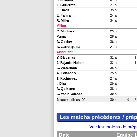
J. Gutierrez
27 a.
E. Davis
35 a.
E. Farina
24 a.
R. Miller
34 a.
Milieu
C. Martinez
29 a.
Puma
28 a.
A. Godoy
36 a.
A. Carrasquilla
27 a.
Attaquant
Y. Bárcenas
32 a.
1
J. Fajardo Nelson
32 a.
1
C. Waterman
35 a.
A. Londono
25 a.
T. Rodriguez
27 a.
I. Diaz
29 a.
A. Quintero
38 a.
C. Yanis Velasco
30 a.
Joueurs utilisés: 20
30,4
0
5
Les matchs précédents / prép
Voir les matchs de prép
Date
Equipe 