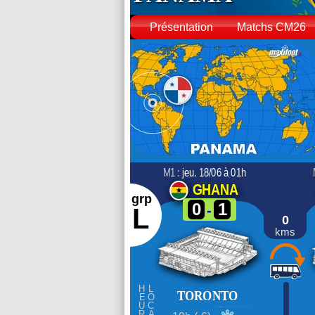
Présentation
Matchs CM26
M1 :
jeu. 18/06 à 01h
GHANA
grp
0
1
-
L
0
kms
HEURE
LOCAL
TORONTO