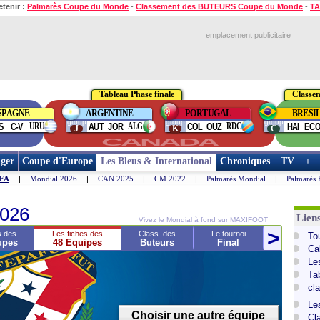
etenir :
Palmarès Coupe du Monde
-
Classement des BUTEURS Coupe du Monde
-
TA
emplacement publicitaire
Tableau Phase finale
Classe
SPAGNE
ARGENTINE
PORTUGAL
BRESI
group
group
group
URU
ALG
RDC
S
C-V
AUT
JOR
COL
OUZ
HAI
EC
J
K
C
CANADA
ger
Coupe d'Europe
Les Bleus & International
Chroniques
TV
+
IFA
|
Mondial 2026
|
CAN 2025
|
CM 2022
|
Palmarès Mondial
|
Palmarès 
026
Lien
Vivez le Mondial à fond sur MAXIFOOT
>
<
s des
Les fiches des
Class. des
Le tournoi
To
upes
48 Equipes
Buteurs
Final
Pa
Choisir une autre équipe
Ca
Le
Ta
cl
Le
Cl