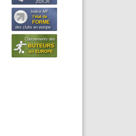
2025-26
Indice MF :
l'état de
FORME
des clubs en europe
Classements des
BUTEURS
en EUROPE