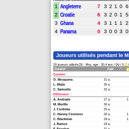
Angleterre
1
7
3
2
1
0
6
Croatie
2
6
3
2
0
1
5
Ghana
3
4
3
1
1
1
2
Panama
4
0
3
0
0
3
0
Joueurs utilisés pendant le
20 joueurs utilisés/26 - Moy. age : 30,4 ans / 0
/ 5
/
Joueur
Age
Gardien
O. Mosquera
31 a.
L. Mejía
35 a.
C. Samudio
32 a.
Défenseur
A. Andrade
27 a.
1
M. Murillo
30 a.
J. Cordoba
25 a.
C. Harvey Cesneros
26 a.
1
C. Blackman
28 a.
1
J. Ramos
29 a.
F. Escobar
31 a.