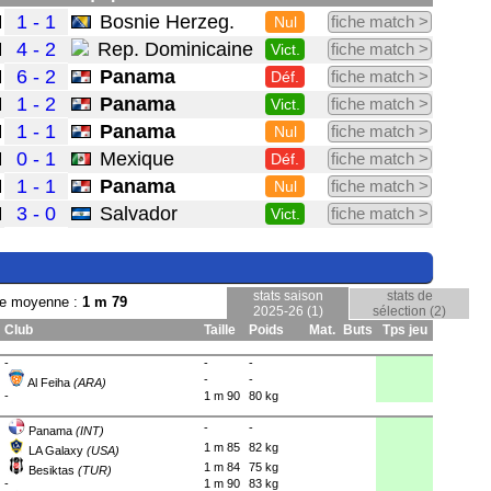
1 - 1
Bosnie Herzeg.
fiche match >
Nul
4 - 2
Rep. Dominicaine
fiche match >
Vict.
6 - 2
Panama
fiche match >
Déf.
1 - 2
Panama
fiche match >
Vict.
1 - 1
Panama
fiche match >
Nul
0 - 1
Mexique
fiche match >
Déf.
1 - 1
Panama
fiche match >
Nul
3 - 0
Salvador
fiche match >
Vict.
stats saison
stats de
lle moyenne :
1 m 79
2025-26 (1)
sélection (2)
Club
Taille
Poids
Mat.
Buts
Tps jeu
-
-
-
-
-
Al Feiha
(ARA)
-
1 m 90
80 kg
-
-
Panama
(INT)
1 m 85
82 kg
LA Galaxy
(USA)
1 m 84
75 kg
Besiktas
(TUR)
-
1 m 90
83 kg