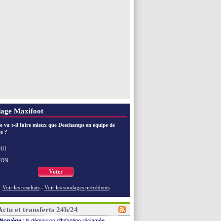
EdF
: les mots de Genesio pour Zidane
VIDEO
: Zidane a rencontré les supporters
EdF
: Zidane soutient Christophe Gleizes
Voir toutes les brèves
age Maxifoot
e va t-il faire mieux que Deschamps en équipe de
e ?
UI
NON
Voter
Voir les resultats
-
Voir les sondages précédents
Actu et transferts 24h/24
Norvège
: la démission d'Infantino réclamée