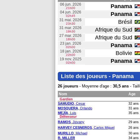
06 jun. 2026
Panama
21h00
04 jun. 2026
Panama
02h45
31 mai. 2026
Brésil
23h30
31 mar. 2026
Afrique du Sud
19h30
27 mar. 2026
Afrique du Sud
18h00
23 jan. 2026
Panama
02h00
18 jan. 2026
Bolivie
22h00
19 nov. 2025
Panama
02h00
Liste des joueurs - Panama
26 joueurs
- Moyenne d'age :
30,5 ans
- Tai
Nom
Age
Gardien
SAMUDIO
, Cesar
32 ans
MOSQUERA
, Orlando
31 ans
MEJÍA
, Luis
35 ans
Défenseur
RAMOS
, Jiovany
29 ans
HARVEY CESNEROS
, Carlos Miguel
26 ans
MURILLO
, Michael
30 ans
R. MILLER
34 ans