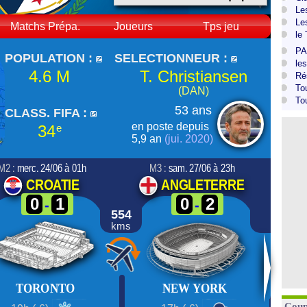
Le
Le
Matchs Prépa.
Joueurs
Tps jeu
le
PA
POPULATION :
SELECTIONNEUR :
le
4.6 M
T. Christiansen
Ré
To
(DAN)
To
53 ans
CLASS. FIFA :
en poste depuis
34
e
5,9 an
(jui. 2020)
M2 :
merc. 24/06 à 01h
M3 :
sam. 27/06 à 23h
CROATIE
ANGLETERRE
0
1
0
2
-
-
554
kms
TORONTO
NEW YORK
Coup