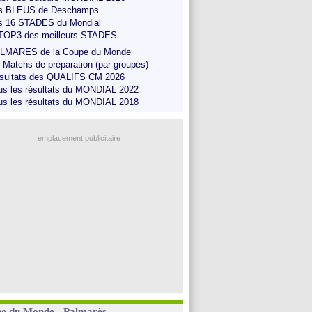
s BLEUS de Deschamps
s 16 STADES du Mondial
 TOP3 des meilleurs STADES
LMARES de la Coupe du Monde
s Matchs de préparation (par groupes)
sultats des QUALIFS CM 2026
us les résultats du MONDIAL 2022
us les résultats du MONDIAL 2018
emplacement publicitaire
Eliminé
au
1er tour
e du Monde - Palmarès