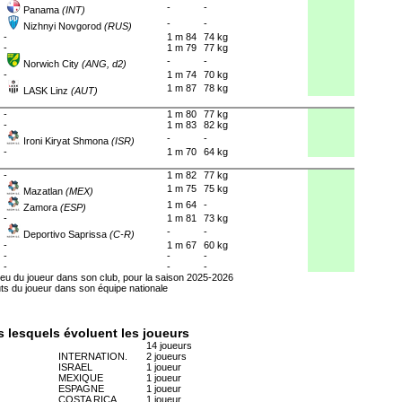
-
-
Panama
(INT)
-
-
Nizhnyi Novgorod
(RUS)
-
1 m 84
74 kg
-
1 m 79
77 kg
-
-
Norwich City
(ANG, d2)
-
1 m 74
70 kg
1 m 87
78 kg
LASK Linz
(AUT)
-
1 m 80
77 kg
-
1 m 83
82 kg
-
-
Ironi Kiryat Shmona
(ISR)
-
1 m 70
64 kg
-
1 m 82
77 kg
1 m 75
75 kg
Mazatlan
(MEX)
1 m 64
-
Zamora
(ESP)
-
1 m 81
73 kg
-
-
Deportivo Saprissa
(C-R)
-
1 m 67
60 kg
-
-
-
-
-
-
eu du joueur dans son club, pour la saison 2025-2026
uts du joueur dans son équipe nationale
s lesquels évoluent les joueurs
14 joueurs
INTERNATION.
2 joueurs
ISRAEL
1 joueur
MEXIQUE
1 joueur
ESPAGNE
1 joueur
COSTA RICA
1 joueur