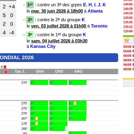
er
e
-
1
: contre un 3
des grpes
E
,
H
,
I
,
J
,
K
14h55
2
+4
14h38
le
mar. 30 juin 2026 à 18h00
à
Atlanta
14h19
5
0
13h56
e
e
-
2
: contre le 2
du groupe
K
13h35
2
0
le
ven. 03 juillet 2026 à 01h00
à
Toronto
13h12
12h48
4
-4
e
er
-
3
: contre le 1
du groupe
K
12h25
le
sam. 04 juillet 2026 à 03h30
12h06
11h53
à
Kansas City
05/08
11h31
05/08
11h10
06/08
 MONDIAL 2026
10h52
06/08
10h33
06/08
 0
10h12
06/08
Tps J.
GHA
CRO
ANG
10h09
06/08
10h05
06/08
09h44
270'
90'
90'
90'
09h24
09h06
08h44
08h22
06/08
270'
90'
90'
90'
270'
90'
90'
90'
270'
90'
90'
90'
267'
90'
90'
87'
178'
89'
89'
166'
90'
76'
90'
90'