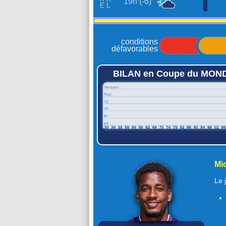
19h (-6)
conditions
défavorables
BILAN en Coupe du MON
historique des résultats
comparer les équipes >>>
Mic
Le 