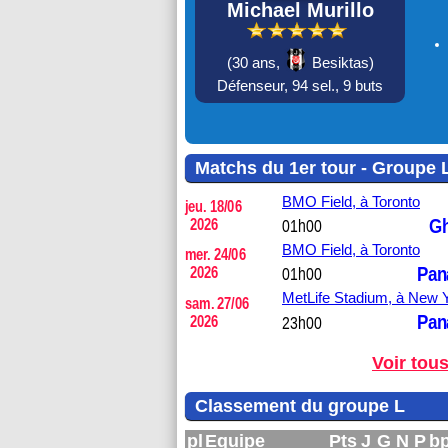
Michael Murillo
(
30 ans,
Besiktas)
Défenseur,
94 sel.,
9 buts
Matchs du 1er tour - Groupe 
BMO Field,
à Toronto
jeu. 18/06
G
2026
01h00
BMO Field,
à Toronto
mer. 24/06
Pan
2026
01h00
MetLife Stadium,
à New 
sam. 27/06
Pan
2026
23h00
Voir tou
Classement du groupe L
pl
Equipe
Pts
J
G
N
P
b