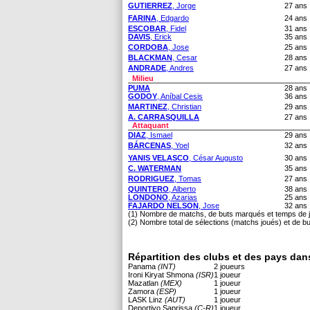
GUTIERREZ
, Jorge
27 ans
FARINA
, Edgardo
24 ans
ESCOBAR
, Fidel
31 ans
DAVIS
, Erick
35 ans
CORDOBA
, Jose
25 ans
BLACKMAN
, Cesar
28 ans
ANDRADE
, Andres
27 ans
Milieu
PUMA
28 ans
GODOY
, Aníbal Cesis
36 ans
MARTINEZ
, Christian
29 ans
A. CARRASQUILLA
27 ans
Attaquant
DIAZ
, Ismael
29 ans
BÁRCENAS
, Yoel
32 ans
YANIS VELASCO
, César Augusto
30 ans
C. WATERMAN
35 ans
RODRIGUEZ
, Tomas
27 ans
QUINTERO
, Alberto
38 ans
LONDONO
, Azarias
25 ans
FAJARDO NELSON
, Jose
32 ans
(1) Nombre de matchs, de buts marqués et temps de j
(2) Nombre total de sélections (matchs joués) et de b
Répartition des clubs et des pays dan
Panama
(INT)
2 joueurs
Ironi Kiryat Shmona
(ISR)
1 joueur
Mazatlan
(MEX)
1 joueur
Zamora
(ESP)
1 joueur
LASK Linz
(AUT)
1 joueur
Deportivo Saprissa
(C-R)
1 joueur