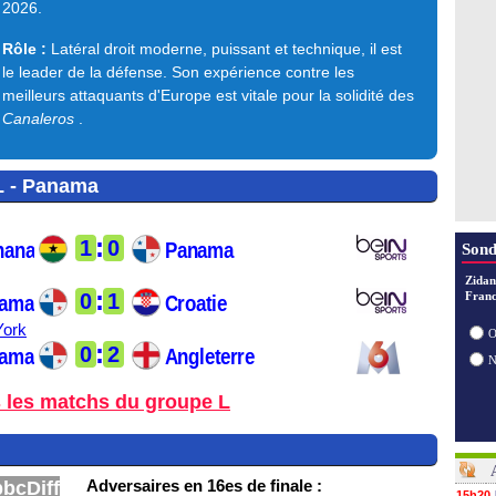
2026.
28/07
28/07
28/07
Rôle :
Latéral droit moderne, puissant et technique, il est
le leader de la défense. Son expérience contre les
meilleurs attaquants d'Europe est vitale pour la solidité des
Canaleros
.
L - Panama
:
1
0
hana
Panama
Sond
Zidan
:
0
1
Franc
ama
Croatie
York
O
:
0
2
ama
Angleterre
s les matchs du groupe L
Adversaires en 16es de finale :
p
bc
Diff
15h20