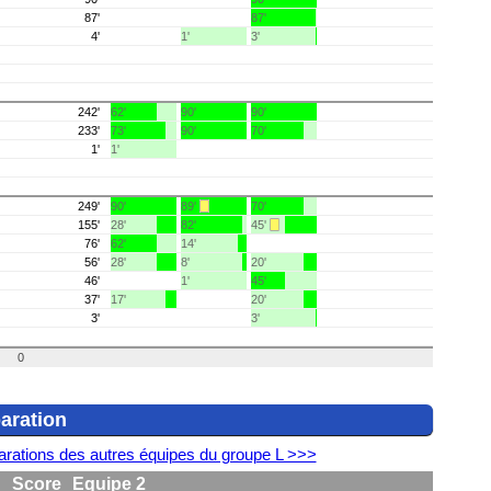
87'
87'
4'
1'
3'
242'
62'
90'
90'
233'
73'
90'
70'
1'
1'
249'
90'
89'
70'
155'
28'
82'
45'
76'
62'
14'
56'
28'
8'
20'
46'
1'
45'
37'
17'
20'
3'
3'
0
aration
arations des autres équipes du groupe L >>>
1
Score
Equipe 2