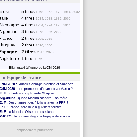
Brésil
5 titres
1958, 1962, 1970, 1994, 2002
Italie
4 titres
1934, 1938, 1982, 2006
Allemagne
4 titres
1954, 1974, 1990, 2014
Argentine
3 titres
1978, 1986, 2022
France
2 titres
1998, 2018
Uruguay
2 titres
1930, 1950
Espagne
2 titres
2010, 2026
Angleterre
1 titre
1966
Bilan établi à l'issue de la CM 2026
ctu Equipe de France
CdM 2030
: Rubiales charge Infantino et Sanchez
CdM 2030
: une promesse d'Infantino au Maroc ?
EdF
: Infantino complimente Mbappé
Argentine
: quand Medina recadre... sa mère
EdF
: Deschamps, des frictions avec la FFF ?
EdF
: France-Italie déjà à guichets fermés
EdF
: le Mondial, Olise sort du silence
PHOTO
: le nouveau logo de l'équipe de France
EdF
: Trezeguet valide le choix Zidane
EdF
: Zidane et l'argent, les mots de Diallo
EdF
: Zidane pense déjà à un retour de Mendy
emplacement publicitaire
EdF
: le message de Mbappé à Zidane