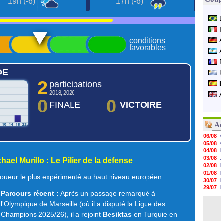
19h (-6)
17h (-6)
conditions
favorables
DE
2
participations
2018, 2026
0
0
FINALE
VICTOIRE
A
06/08
05/08
04/08
03/08
hael Murillo : Le Pilier de la défense
02/08
01/08
joueur le plus expérimenté au haut niveau européen.
30/07
29/07
Parcours récent :
Après un passage remarqué à
29/07
29/07
l'Olympique de Marseille (où il a disputé la Ligue des
29/07
Champions 2025/26), il a rejoint
Besiktas
en Turquie en
28/07