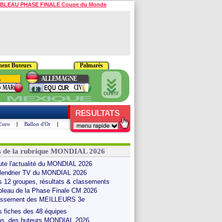
BLEAU PHASE FINALE Coupe du Monde
ment Buteurs
Palmarès
L
ALLEMAGNE
group
MAR
CIV
O
EQU
CUR
E
ouvrir
MEXIQUE
RESULTATS
Euro
|
Ballon d'Or
|
s de la rubrique MONDIAL 2026
Le
Les meilleurs
Revoir le
Archive des
Les grands
ute l'actualité du MONDIAL 2026
lmarès
Buteurs
Mondial 2022
Mondiaux
Moments
lendrier TV du MONDIAL 2026
s 12 groupes, résultats & classements
bleau de la Phase Finale CM 2026
assement des MEILLEURS 3e
s fiches des 48 équipes
as. des buteurs MONDIAL 2026