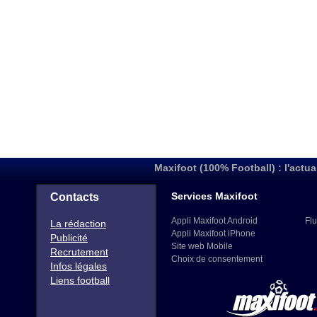
Maxifoot (100% Football) : l'actua
Services Maxifoot
Contacts
Appli Maxifoot Android
Flu
La rédaction
Appli Maxifoot iPhone
Publicité
Site web Mobile
Recrutement
Choix de consentement
Infos légales
Liens football