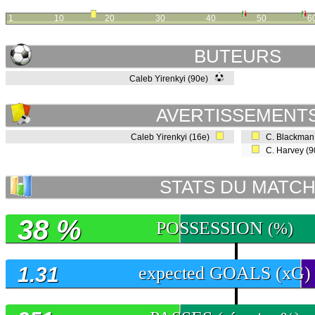
1
10
20
30
40
50
6
BUTEURS
Caleb Yirenkyi (90e)
AVERTISSEMENT
Caleb Yirenkyi (16e)
C. Blackman
C. Harvey (
STATS DU MATC
38 %
POSSESSION
(%)
1.31
expected GOALS (xG)