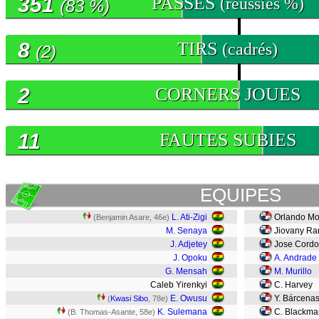
351
PASSES
(réussies %)
(83 %)
8
TIRS
(cadrés)
(2)
2
CORNERS JOUES
11
FAUTES SUBIES
EQUIPES
L. Ati-Zigi
Orlando Mo
(Benjamin Asare, 46e)
M. Senaya
Jiovany R
J. Adjetey
Jose Cord
J. Opoku
A. Andrade
G. Mensah
M. Murillo
Caleb Yirenkyi
C. Harvey
E. Owusu
Y. Bárcena
(
Kwasi Sibo
, 78e)
K. Sulemana
C. Blackm
(B. Thomas-Asante, 58e)