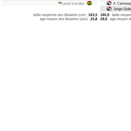
A. Carrasqu
(entré à la 58e)
Jorge Gutie
taille moyenne des titulaires (cm) :
183,5
180,9
: taille moye
age moyen des titulaires (ans) :
25,8
29,0
: age moyen de