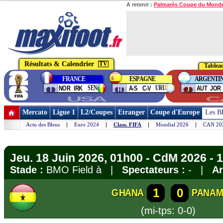
A retenir :
Palmarès Coupe du Mond
Résultats & Calendrier
TV
Tableau
FRANCE
ESPAGNE
ARGENTI
group
group
group
SEN
URU
NOR
IRK
A-S
C-V
AUT
JOR
I
H
J
USA
C
Mercato
Ligue 1
L2/Coupes
Etranger
Coupe d'Europe
Les B
Actu des Bleus
|
Euro 2024
|
Class. FIFA
|
Mondial 2026
|
CAN 20
Jeu. 18 Juin 2026, 01h00 - CdM 2026 - 1
Stade :
BMO Field à |
Spectateurs :
- |
Ar
1
0
GHANA
PANA
(mi-tps: 0-0)