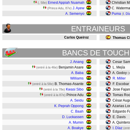
Ernest Appiah Nuamah
Christian M
(
, 58e)
J. Ayew
C. Waterm
(Prince Adu, 87e)
A. Semenyo
Puma
(
I. Dí
ENTRAINEURS
Carlos Queiroz
Thomas Ch
BANCS DE TOUCH
J. Anang
Cesar Sam
Benjamin Asare
L. Mejía
(entré à la 46e)
A. Baba
A. Godoy
(
Williams
R. Miller
B. Thomas-Asante
F. Escobar
(entré à la 58e)
Kwasi Sibo
Jose Fajar
(entré à la 78e)
Prince Adu
Tomas Rod
(entré à la 87e)
A. Seidu
César Augu
K. Peprah Oppong
Azarias L
C. Baah
Edgardo Fa
D. Luckassen
E. Davis
A. Mumin
A. Quintero
A. Boakye
I. Díaz
(ent