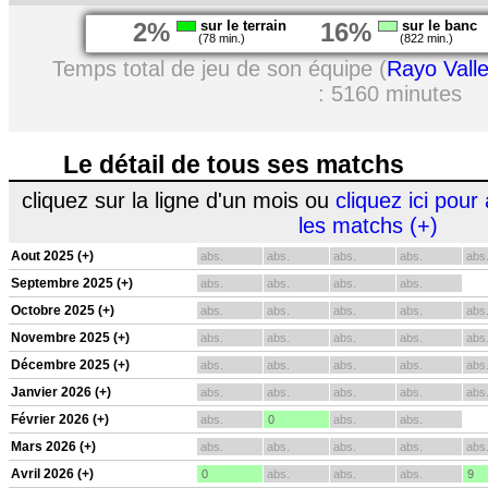
2%
sur le terrain
16%
sur le banc
(78 min.)
(822 min.)
Temps total de jeu de son équipe (
Rayo Vall
: 5160 minutes
Le détail de tous ses matchs
cliquez sur la ligne d'un mois ou
cliquez ici pour 
les matchs (+)
Aout 2025 (+)
abs.
abs.
abs.
abs.
abs
Septembre 2025 (+)
abs.
abs.
abs.
abs.
Octobre 2025 (+)
abs.
abs.
abs.
abs.
abs
Novembre 2025 (+)
abs.
abs.
abs.
abs.
abs
Décembre 2025 (+)
abs.
abs.
abs.
abs.
abs
Janvier 2026 (+)
abs.
abs.
abs.
abs.
abs
Février 2026 (+)
abs.
0
abs.
abs.
Mars 2026 (+)
abs.
abs.
abs.
abs.
abs
Avril 2026 (+)
0
abs.
abs.
abs.
9