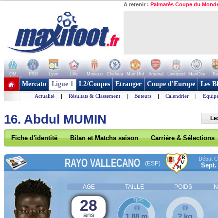
A retenir :
Palmarès Coupe du Mond
OM
PSG
Lyon
Lille
Monaco
Chelsea
Man Utd
Arsenal
Liverpool
ManCity
Ba
+ de clubs
Mercato
Ligue 1
L2/Coupes
Etranger
Coupe d'Europe
Les B
Actualité
|
Résultats & Classement
|
Buteurs
|
Calendrier
|
Equipe
16. Abdul MUMIN
Le
Fiche d'identité
Bilan et Matchs saison
Carrière & Sélections
Début Co
RAYO VALLECANO
(ESP)
Sept.
AGE
TAILLE
POIDS
N
28
76%
ans
1,88 m
? kg