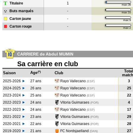
T
Titulaire
1
max:36
Buts marqués
-
max:10
Carton jaune
-
max:9
Carton rouge
-
max:2
CARRIERE de Abdul MUMIN
Sa carrière en club
Total
(*)
Age
Saison
Club
match
2025-2026
27 ans
Rayo Vallecano
3
(ESP)
2024-2025
26 ans
Rayo Vallecano
25
(ESP
)
2023-2024
25 ans
Rayo Vallecano
22
(ESP
)
2022-2023
24 ans
Vitoria Guimaraes
4
(POR
)
2022-2023
24 ans
Rayo Vallecano
17
(ESP
)
2021-2022
23 ans
Vitoria Guimaraes
29
(POR
)
2020-2021
22 ans
Vitoria Guimaraes
28
(POR
)
2019-2020
21 ans
FC Nordsjaelland
27
(DAN
)