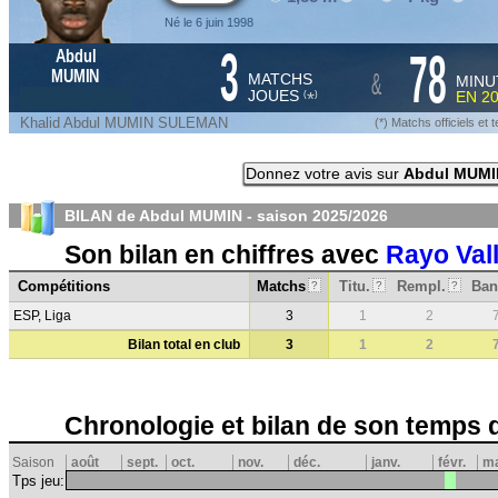
Né le 6 juin 1998
3
78
Abdul
&
MUMIN
MATCHS
MINU
JOUES
EN
2
*
(
)
Khalid Abdul MUMIN SULEMAN
(*) Matchs officiels e
Donnez votre avis sur
Abdul MUMI
BILAN de Abdul MUMIN - saison
2025/2026
Son bilan en chiffres avec
Rayo Val
Compétitions
Matchs
Titu.
Rempl.
Ban
?
?
?
ESP, Liga
3
1
2
Bilan total en club
3
1
2
Chronologie et bilan de son temps 
Saison
août
sept.
oct.
nov.
déc.
janv.
févr.
m
Tps jeu: