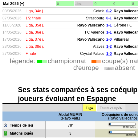
Mai 2026 (+)
0
abs.
0
0
8
03/05/2026
Liga, 34e j.
Getafe
0-2
Rayo Valleca
07/05/2026
1/2 finale
Strasbourg
0-1
Rayo Valleca
11/05/2026
Liga, 35e j.
Rayo Vallecano
1-1
Gérone FC
14/05/2026
Liga, 36e j.
FC Valence
1-1
Rayo Valleca
17/05/2026
Liga, 37e j.
Rayo Vallecano
2-0
Villarreal
23/05/2026
Liga, 38e j.
Alaves
1-2
Rayo Valleca
27/05/2026
Finale
Crystal Palace
1-0
Rayo Valleca
légende:
championnat
coupe(s) na
d'europe
absent
abs.
Ses stats comparées à ses coéquipi
joueurs évoluant en Espagne
Liga
Toutes compét.
Abdul MUMIN
Coéquipiers de son 
(Rayo Vall.)
(Rayo Vallecano)
Temps de jeu
78'
max:3231
Matchs joués
3
max:36