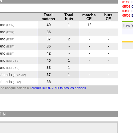
N
01/08
05/08
03/08
Total
Total
matchs
buts
05/08
matchs
buts
CE
CE
03/08
03/08
cano
49
1
12
-
Les 
(ESP)
cano
36
-
-
-
(ESP
)
cano
37
2
-
-
(ESP
)
cano
36
-
-
-
(ESP
)
cano
42
-
-
-
(ESP
)
cano
40
1
-
-
(ESP, d2)
cano
33
1
-
-
(ESP, d2)
dahonda
37
1
-
-
(ESP, d2)
dahonda
38
-
-
-
(ESP
)
il de chaque saison ou
cliquez ici OUVRIR toutes les saisons
TÍN