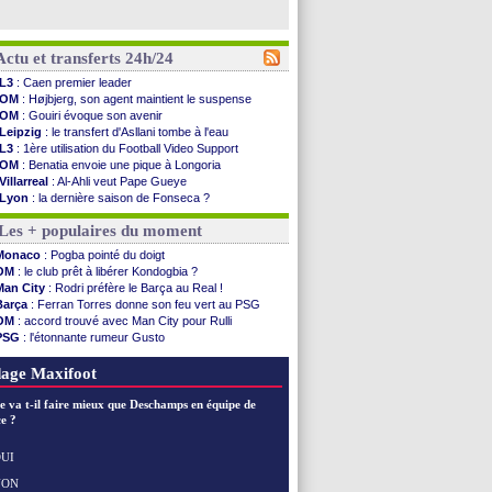
Actu et transferts 24h/24
L3
: Caen premier leader
OM
: Højbjerg, son agent maintient le suspense
OM
: Gouiri évoque son avenir
Leipzig
: le transfert d'Asllani tombe à l'eau
L3
: 1ère utilisation du Football Video Support
OM
: Benatia envoie une pique à Longoria
Villarreal
: Al-Ahli veut Pape Gueye
Lyon
: la dernière saison de Fonseca ?
OM
: un nouveau prétendant pour Højbjerg
Les + populaires du moment
Brest
: un gardien norvégien en approche ?
OM
: McCourt a versé 120 M€ en 2026
Monaco
: Pogba pointé du doigt
PSG
: 4 retours dans le groupe face à Man Utd ...
OM
: le club prêt à libérer Kondogbia ?
Nice
: Kevin Carlos va partir en Italie
Man City
: Rodri préfère le Barça au Real !
L1
: prison avec sursis requis contre un arbitre
Barça
: Ferran Torres donne son feu vert au PSG
Leganés
: c'est signé pour Luca Zidane (off.)
OM
: accord trouvé avec Man City pour Rulli
Atletico
: Ruggeri en route pour Aston Villa
PSG
: l'étonnante rumeur Gusto
Monaco
: Filipe Luis soutient Biereth
OM
: une offre pour Bulka
Lyon
: Mangala prêté à Getafe (officiel)
Ouganda
: Owori battu à mort à Kampala
age Maxifoot
PSG
: Nsoki va signer en Croatie
Arsenal
: Naples vise Gabriel Jesus
e va t-il faire mieux que Deschamps en équipe de
Real
: Mastantuono prêté à la Fiorentina (off.)
e ?
Man City
: accord avec le Barça pour Rodri ?
Rennes
: Haise a prolongé (officiel)
UI
Palace
: Tomiyasu a convaincu (officiel)
NON
Voir les brèves précédentes