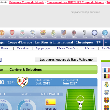
etenir :
Palmarès Coupe du Monde
-
Classement des BUTEURS Coupe du Monde
-
TA
emplacement publicitaire
n Utd
Arsenal
Liverpool
ManCity
Barca
Real
Atletico
Milan
Juve
Inter
Naples
ger
Coupe d'Europe
Les Bleus & International
Chroniques
TV
+
Buteurs
|
Calendrier
|
Equipe type
|
Tableau Transferts
|
Palmarès
|
Les Cl
N
Les autres joueurs de Rayo Vallecano
son
Carrière & Sélections
Début Contrat :
Fin de contrat :
NO
(ESP)
Juil. 2019
Juin 2027
ILLE
POIDS
NATIONALITE
23%
36%
23
,77 m
72 kg
ESPAGNE