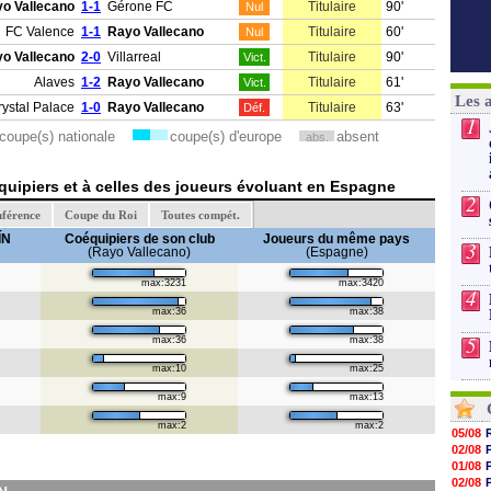
o Vallecano
1-1
Gérone FC
Titulaire
90'
Nul
FC Valence
1-1
Rayo Vallecano
Titulaire
60'
Nul
o Vallecano
2-0
Villarreal
Titulaire
90'
Vict.
Alaves
1-2
Rayo Vallecano
Titulaire
61'
Vict.
Les 
rystal Palace
1-0
Rayo Vallecano
Titulaire
63'
Déf.
1
coupe(s) nationale
coupe(s) d'europe
absent
abs.
uipiers et à celles des joueurs évoluant en Espagne
2
nférence
Coupe du Roi
Toutes compét.
ÍN
Coéquipiers de son club
Joueurs du même pays
3
(Rayo Vallecano)
(Espagne)
max:3231
max:3420
4
max:36
max:38
5
max:36
max:38
max:10
max:25
max:9
max:13
max:2
max:2
05/08
02/08
01/08
02/08