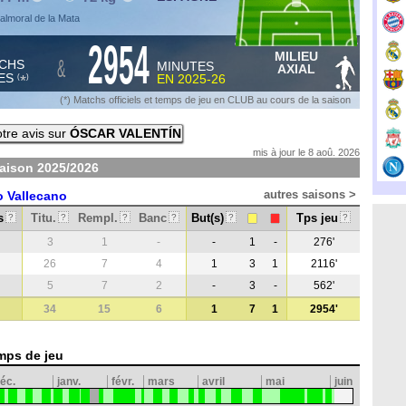
almoral de la Mata
2954
MILIEU
&
CHS
MINUTES
AXIAL
ES
EN
2025-26
*
(
)
(*) Matchs officiels et temps de jeu en CLUB au cours de la saison
tre avis sur
ÓSCAR VALENTÍN
mis à jour le 8 aoû. 2026
saison
2025/2026
autres saisons >
 Vallecano
s
Titu.
Rempl.
Banc
But(s)
Tps jeu
?
?
?
?
?
?
3
1
-
-
1
-
276'
26
7
4
1
3
1
2116'
5
7
2
-
3
-
562'
34
15
6
1
7
1
2954'
mps de jeu
éc.
janv.
févr.
mars
avril
mai
juin