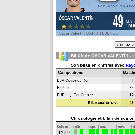
Né le 20 août 1994 à Nav
49
ÓSCAR VALENTÍN
MAT
JOU
Óscar Valentín MARTÍN LUENGO
Donnez vo
BILAN de ÓSCAR VALENTÍN - 
Son bilan en chiffres avec
Rayo
Compétitions
Match
ESP, Coupe du Roi
4
ESP, Liga
33
EUR, Lig. Conférence
12
Bilan total en club
49
Chronologie et bilan de son te
Saison
août
sept.
oct.
nov.
d
Tps jeu: