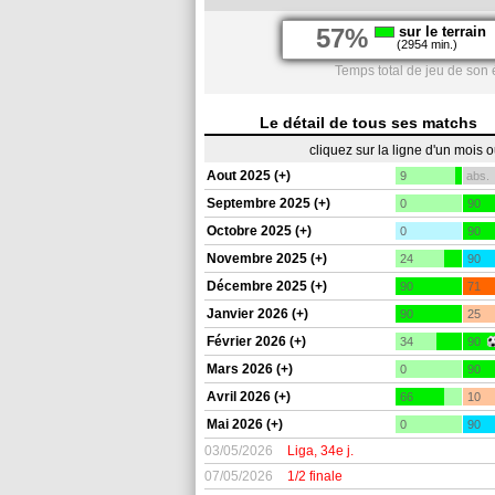
57%
sur le terrain
(2954 min.)
Temps total de jeu de son 
Le détail de tous ses matchs
cliquez sur la ligne d'un mois 
Aout 2025 (+)
9
abs.
Septembre 2025 (+)
0
90
Octobre 2025 (+)
0
90
Novembre 2025 (+)
24
90
Décembre 2025 (+)
90
71
Janvier 2026 (+)
90
25
Février 2026 (+)
34
90
Mars 2026 (+)
0
90
Avril 2026 (+)
66
10
Mai 2026 (+)
0
90
03/05/2026
Liga, 34e j.
07/05/2026
1/2 finale