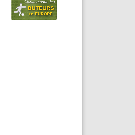
Classements des
BUTEURS
en EUROPE