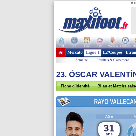
A r
OM
PSG
Lyon
Lille
Monaco
Chelsea
Ma
+ de clubs
Mercato
Ligue 1
L2/Coupes
Etran
Actualité
|
Résultats & Classement
|
23. ÓSCAR VALENTÍ
Fiche d'identité
Bilan et Matchs sai
RAYO VALLECA
AGE
TA
31
ans
1