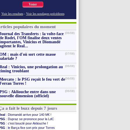
Voter
Voir les resultats
-
Voir les sondages précédents
articles populaires du moment
(06/08)
Journal des Transferts : la volte-face
de Rodri, l'OM finalise deux ventes
importantes, Vinicius et Diomandé
agitent le Real...
(07/08)
OM : mais d'où sort cette masse
salariale ?
(06/08)
Real : Vinicius, une prolongation au
timing troublant
(06/08)
Mercato : le PSG reçoit le feu vert de
Ferran Torres !
(06/08)
PSG : Akliouche entre dans une
nouvelle dimension (officiel)
Ça a fait le buzz depuis 7 jours
Real
: Diomandé arrive pour 140 M€ !
PSG
: Dupraz se prononce pour la LdC
PSG
: c'est bouclé pour Akliouche !
PSG
: le Barça fixe son prix pour Torres