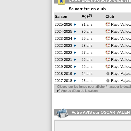
CARRIERE de ÓSCAR VALENTÍ
Sa carrière en club
(*)
Age
Saison
Club
2025-2026
31 ans
Rayo Valle
2024-2025
30 ans
Rayo Valle
2023-2024
29 ans
Rayo Valle
2022-2023
28 ans
Rayo Valle
2021-2022
27 ans
Rayo Valle
2020-2021
26 ans
Rayo Valle
2019-2020
25 ans
Rayo Valle
2018-2019
24 ans
Rayo Maja
2017-2018
23 ans
Rayo Maja
Cliquez sur les lignes pour afficher/masquer le déta
(*)
Age au début de la saison
Votre AVIS sur ÓSCAR VALEN