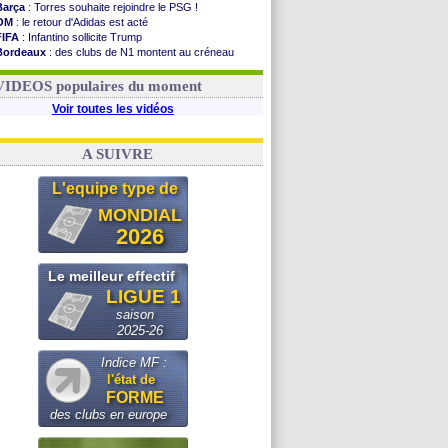
Barça
: Torres souhaite rejoindre le PSG !
OM
: le retour d'Adidas est acté
FIFA
: Infantino sollicite Trump
Bordeaux
: des clubs de N1 montent au créneau
Argentine
: quand Medina recadre... sa mère
Real
: le démenti de Leipzig pour Diomandé
VIDEOS populaires du moment
Voir toutes les vidéos
A SUIVRE
L'equipe type de
MONDIAL
2026
Le meilleur effectif
LIGUE 1
saison
2025-26
Indice MF :
l'état de
FORME
des clubs en europe