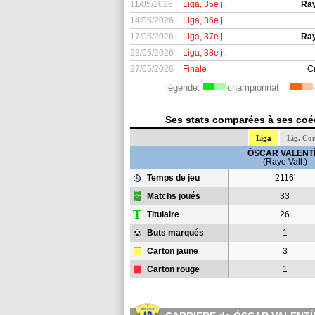
11/05/2026
Liga, 35e j.
Ray
14/05/2026
Liga, 36e j.
17/05/2026
Liga, 37e j.
Ray
23/05/2026
Liga, 38e j.
27/05/2026
Finale
C
légende:
championnat
Ses stats comparées à ses coéq
Liga
Lig. Co
ÓSCAR VALENT
(Rayo Vall.)
Temps de jeu
2116'
Matchs joués
33
T
Titulaire
26
Buts marqués
1
Carton jaune
3
Carton rouge
1