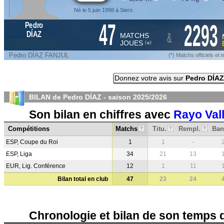
Né le 5 juin 1998 à Siero
47
2293
Pedro
&
DÍAZ
MATCHS
JOUES
*
(
)
Pedro DÍAZ FANJUL
(*) Matchs officiels e
Donnez votre avis sur
Pedro DÍAZ
BILAN de Pedro DÍAZ - saison
2025/2026
Son bilan en chiffres avec
Rayo Val
Compétitions
Matchs
Titu.
Rempl.
Ban
?
?
?
ESP, Coupe du Roi
1
1
-
ESP, Liga
34
21
13
EUR, Lig. Conférence
12
1
11
Bilan total en club
47
23
24
Chronologie et bilan de son temps 