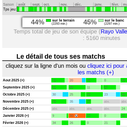
Saison
août
sept.
oct.
nov.
déc.
janv.
févr.
m
Tps jeu:
44%
sur le terrain
45%
sur le banc
(2293 min.)
(2297 min.)
Temps total de jeu de son équipe (
Rayo Vall
: 5160 minutes
Le détail de tous ses matchs
cliquez sur la ligne d'un mois ou
cliquez ici pour 
les matchs (+)
Aout 2025 (+)
70
20
55
0
90
Septembre 2025 (+)
81
90
11
67
Octobre 2025 (+)
30
25
90
23
90
Novembre 2025 (+)
79
35
27
abs.
abs
Décembre 2025 (+)
abs.
abs.
abs.
abs.
24
Janvier 2026 (+)
9
90
69
0
90
Février 2026 (+)
34
26
0
21