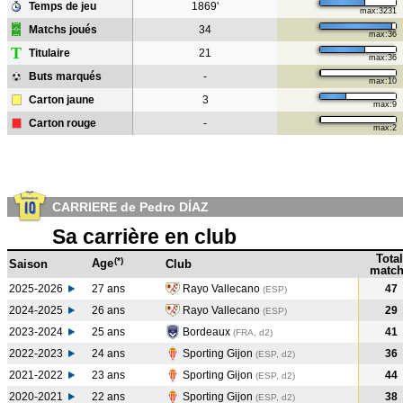
Temps de jeu
1869'
max:3231
Matchs joués
34
max:36
T
Titulaire
21
max:36
Buts marqués
-
max:10
Carton jaune
3
max:9
Carton rouge
-
max:2
CARRIERE de Pedro DÍAZ
Sa carrière en club
Total
(*)
Age
Saison
Club
match
2025-2026
27 ans
Rayo Vallecano
47
(ESP)
2024-2025
26 ans
Rayo Vallecano
29
(ESP
)
2023-2024
25 ans
Bordeaux
41
(FRA, d2)
2022-2023
24 ans
Sporting Gijon
36
(ESP, d2)
2021-2022
23 ans
Sporting Gijon
44
(ESP, d2)
2020-2021
22 ans
Sporting Gijon
38
(ESP, d2)