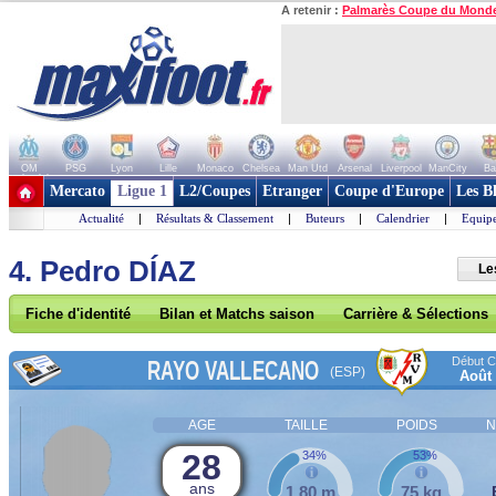
A retenir :
Palmarès Coupe du Mond
OM
PSG
Lyon
Lille
Monaco
Chelsea
Man Utd
Arsenal
Liverpool
ManCity
Ba
+ de clubs
Mercato
Ligue 1
L2/Coupes
Etranger
Coupe d'Europe
Les B
Actualité
|
Résultats & Classement
|
Buteurs
|
Calendrier
|
Equipe
4. Pedro DÍAZ
Le
Fiche d'identité
Bilan et Matchs saison
Carrière & Sélections
Début Co
RAYO VALLECANO
(ESP)
Août
AGE
TAILLE
POIDS
N
28
34%
53%
ans
1,80 m
75 kg