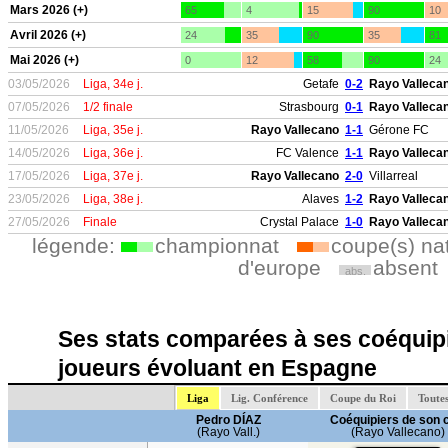
Mars 2026 (+)
65
4
15
90
10
Avril 2026 (+)
24
35
90
35
81
Mai 2026 (+)
0
12
58
90
24
03/05/2026
Liga, 34e j.
Getafe
0-2
Rayo Valleca
07/05/2026
1/2 finale
Strasbourg
0-1
Rayo Valleca
11/05/2026
Liga, 35e j.
Rayo Vallecano
1-1
Gérone FC
14/05/2026
Liga, 36e j.
FC Valence
1-1
Rayo Valleca
17/05/2026
Liga, 37e j.
Rayo Vallecano
2-0
Villarreal
23/05/2026
Liga, 38e j.
Alaves
1-2
Rayo Valleca
27/05/2026
Finale
Crystal Palace
1-0
Rayo Valleca
légende:
championnat
coupe(s) na
d'europe
absent
abs.
Ses stats comparées à ses coéquipi
joueurs évoluant en Espagne
Liga
Lig. Conférence
Coupe du Roi
Toute
Pedro DÍAZ
Coéquipiers de son 
(Rayo Vall.)
(Rayo Vallecano)