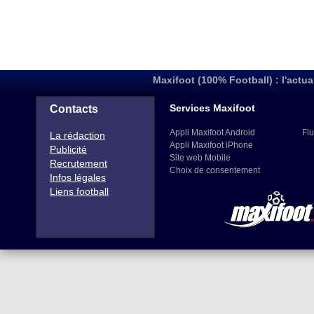
Maxifoot (100% Football) : l'actua
Services Maxifoot
Contacts
Appli Maxifoot Android
Flu
La rédaction
Appli Maxifoot iPhone
Publicité
Site web Mobile
Recrutement
Choix de consentement
Infos légales
Liens football