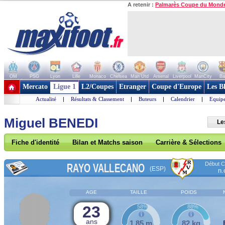
A retenir :
Palmarès Coupe du Mond
OM
PSG
Lyon
Lille
Monaco
Chelsea
Man Utd
Arsenal
Liverpool
ManCity
Ba
+ de clubs
Mercato
Ligue 1
L2/Coupes
Etranger
Coupe d'Europe
Les B
Actualité
|
Résultats & Classement
|
Buteurs
|
Calendrier
|
Equipe
Miguel BENEDI
Le
Fiche d'identité
Bilan et Matchs saison
Carrière & Sélections
Début Co
RAYO VALLECANO
(ESP)
n.
AGE
TAILLE
POIDS
23
58%
88%
ans
1,85 m
82 kg