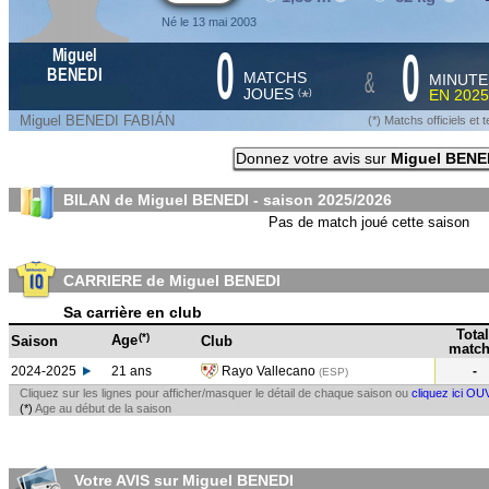
Né le 13 mai 2003
0
0
Miguel
&
BENEDI
MATCHS
MINUTE
JOUES
EN
2025
*
(
)
Miguel BENEDI FABIÁN
(*) Matchs officiels e
Donnez votre avis sur
Miguel BENE
BILAN de Miguel BENEDI - saison
2025/2026
Pas de match joué cette saison
CARRIERE de Miguel BENEDI
Sa carrière en club
Total
(*)
Age
Saison
Club
match
2024-2025
21 ans
Rayo Vallecano
-
(ESP
)
Cliquez sur les lignes pour afficher/masquer le détail de chaque saison ou
cliquez ici OU
(*)
Age au début de la saison
Votre AVIS sur Miguel BENEDI