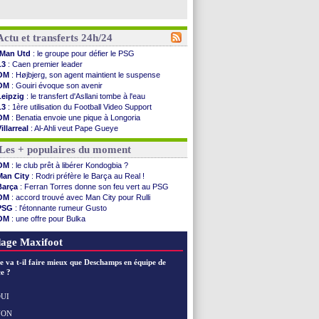
Actu et transferts 24h/24
Man Utd
: le groupe pour défier le PSG
L3
: Caen premier leader
OM
: Højbjerg, son agent maintient le suspense
OM
: Gouiri évoque son avenir
Leipzig
: le transfert d'Asllani tombe à l'eau
L3
: 1ère utilisation du Football Video Support
OM
: Benatia envoie une pique à Longoria
illarreal
: Al-Ahli veut Pape Gueye
Lyon
: la dernière saison de Fonseca ?
Les + populaires du moment
OM
: un nouveau prétendant pour Højbjerg
Brest
: un gardien norvégien en approche ?
OM
: le club prêt à libérer Kondogbia ?
OM
: McCourt a versé 120 M€ en 2026
Man City
: Rodri préfère le Barça au Real !
PSG
: 4 retours dans le groupe face à Man Utd ...
Barça
: Ferran Torres donne son feu vert au PSG
Nice
: Kevin Carlos va partir en Italie
OM
: accord trouvé avec Man City pour Rulli
L1
: prison avec sursis requis contre un arbitre
PSG
: l'étonnante rumeur Gusto
Leganés
: c'est signé pour Luca Zidane (off.)
OM
: une offre pour Bulka
Atletico
: Ruggeri en route pour Aston Villa
OM
: Lucas Perri a été approché
Monaco
: Filipe Luis soutient Biereth
PSG
: 4 retours dans le groupe face à Man Utd ?
age Maxifoot
Lyon
: Mangala prêté à Getafe (officiel)
PSG
: Nsoki va signer en Croatie
e va t-il faire mieux que Deschamps en équipe de
Arsenal
: Naples vise Gabriel Jesus
e ?
Real
: Mastantuono prêté à la Fiorentina (off.)
Man City
: accord avec le Barça pour Rodri ?
UI
Rennes
: Haise a prolongé (officiel)
NON
Voir les brèves précédentes