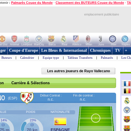
etenir :
Palmarès Coupe du Monde
-
Classement des BUTEURS Coupe du Monde
-
TA
emplacement publicitaire
n Utd
Arsenal
Liverpool
ManCity
Barca
Real
Atletico
Milan
Juve
Inter
Naples
ger
Coupe d'Europe
Les Bleus & International
Chroniques
TV
+
Buteurs
|
Calendrier
|
Equipe type
|
Tableau Transferts
|
Palmarès
|
Les Cl
Les autres joueurs de Rayo Vallecano
son
Carrière & Sélections
Début Contrat :
Fin de contrat :
NO
(ESP)
n.c.
n.c.
ILLE
POIDS
NATIONALITE
14%
23%
,75 m
70 kg
ESPAGNE