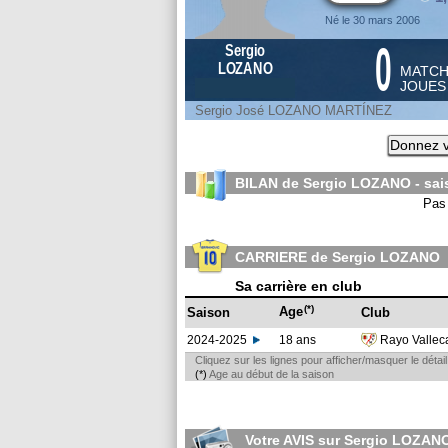
Né le 30 mars 2006
0
Sergio
LOZANO
MATC
JOUE
Sergio José LOZANO MARTÍNEZ
Donnez v
BILAN de Sergio LOZANO - sa
Pas 
CARRIERE de Sergio LOZANO
Sa carrière en club
(*)
Age
Saison
Club
2024-2025
18 ans
Rayo Valle
Cliquez sur les lignes pour afficher/masquer le déta
(*)
Age au début de la saison
Votre AVIS sur Sergio LOZAN