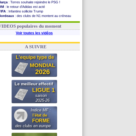
Barça
: Torres souhaite rejoindre le PSG !
OM
: le retour d'Adidas est acté
FIFA
: Infantino sollicite Trump
Bordeaux
: des clubs de N1 montent au créneau
Argentine
: quand Medina recadre... sa mère
Real
: le démenti de Leipzig pour Diomandé
VIDEOS populaires du moment
Voir toutes les vidéos
A SUIVRE
L'equipe type de
MONDIAL
2026
Le meilleur effectif
LIGUE 1
saison
2025-26
Indice MF :
l'état de
FORME
des clubs en europe