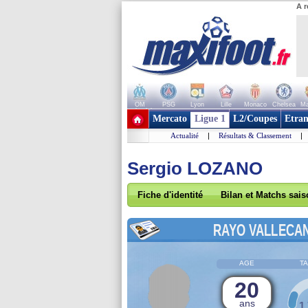
A r
OM
PSG
Lyon
Lille
Monaco
Chelsea
Ma
+ de clubs
Mercato
Ligue 1
L2/Coupes
Etran
Actualité
|
Résultats & Classement
|
Sergio LOZANO
Fiche d'identité
Bilan et Matchs sai
RAYO VALLECA
AGE
TA
20
ans
1