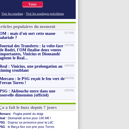
Voter
Voir les resultats
-
Voir les sondages précédents
articles populaires du moment
(07/08)
OM : mais d'où sort cette masse
salariale ?
(06/08)
Journal des Transferts : la volte-face
de Rodri, l'OM finalise deux ventes
importantes, Vinicius et Diomandé
agitent le Real...
(06/08)
Real : Vinicius, une prolongation au
timing troublant
(06/08)
Mercato : le PSG reçoit le feu vert de
Ferran Torres !
(06/08)
PSG : Akliouche entre dans une
nouvelle dimension (officiel)
Ça a fait le buzz depuis 7 jours
Monaco
: Pogba pointé du doigt
Real
: Diomandé arrive pour 140 M€ !
PSG
: Dupraz se prononce pour la LdC
PSG
: le Barça fixe son prix pour Torres