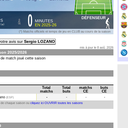
0
DÉFENSEUR
&
HS
MINUTES
S
EN
2025-26
*
(
)
(*) Matchs officiels et temps de jeu en CLUB au cours de la saison
otre avis sur
Sergio LOZANO
mis à jour le 8 aoû. 2026
ison
2025/2026
de match joué cette saison
Total
Total
matchs
buts
matchs
buts
CE
CE
cano
-
-
-
-
(ESP
)
il de chaque saison ou
cliquez ici OUVRIR toutes les saisons
O