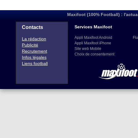
Maxifoot (100% Football) : l'actua
Services Maxifoot
Contacts
Appli Maxifoot Android
Flu
La rédaction
Appli Maxifoot iPhone
Publicité
Site web Mobile
Recrutement
Choix de consentement
Infos légales
Liens football