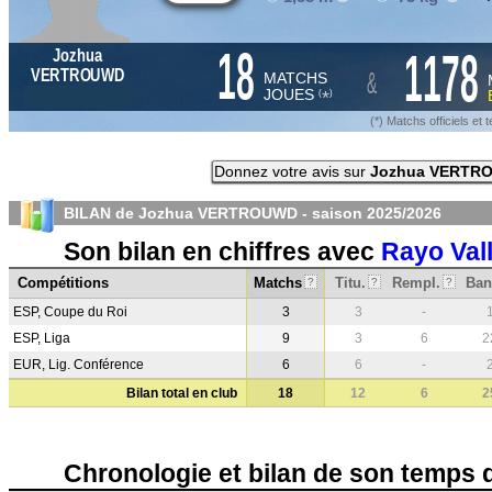
18
1178
Jozhua
&
VERTROUWD
MATCHS
JOUES
*
(
)
(*) Matchs officiels e
Donnez votre avis sur
Jozhua VERTR
BILAN de Jozhua VERTROUWD - saison
2025/2026
Son bilan en chiffres avec
Rayo Val
Compétitions
Matchs
Titu.
Rempl.
Ban
?
?
?
ESP, Coupe du Roi
3
3
-
ESP, Liga
9
3
6
2
EUR, Lig. Conférence
6
6
-
Bilan total en club
18
12
6
2
Chronologie et bilan de son temps 