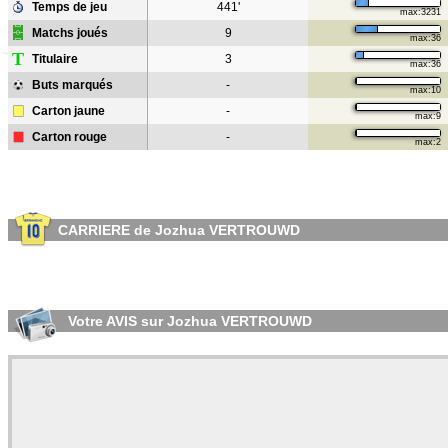
Temps de jeu
441'
max:3231
Matchs joués
9
max:36
T
Titulaire
3
max:36
Buts marqués
-
max:10
Carton jaune
-
max:9
Carton rouge
-
max:2
CARRIERE de Jozhua VERTROUWD
Votre AVIS sur Jozhua VERTROUWD