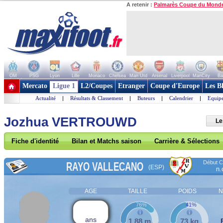
A retenir :
Palmarès Coupe du Mond
OM
PSG
Lyon
Lille
Monaco
Chelsea
Man Utd
Arsenal
Liverpool
ManCity
Ba
+ de clubs
Mercato
Ligue 1
L2/Coupes
Etranger
Coupe d'Europe
Les B
Actualité
|
Résultats & Classement
|
Buteurs
|
Calendrier
|
Equipe
Jozhua VERTROUWD
Le
Fiche d'identité
Bilan et Matchs saison
Carrière & Sélections
Début Co
RAYO VALLECANO
(ESP)
n.
AGE
TAILLE
POIDS
N
76%
41%
ans
1,88 m
73 kg