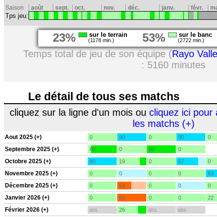
Saison
août
sept.
oct.
nov.
déc.
janv.
févr.
m
Tps jeu:
23%
sur le terrain
53%
sur le banc
(1178 min.)
(2722 min.)
Temps total de jeu de son équipe (
Rayo Vall
: 5160 minutes
Le détail de tous ses matchs
cliquez sur la ligne d'un mois ou
cliquez ici pour 
les matchs (+)
Aout 2025 (+)
0
90
0
90
0
Septembre 2025 (+)
80
0
90
0
Octobre 2025 (+)
90
19
0
67
0
Novembre 2025 (+)
0
0
0
0
83
Décembre 2025 (+)
0
58
0
0
0
Janvier 2026 (+)
0
90
0
0
22
Février 2026 (+)
abs.
26
abs.
abs.