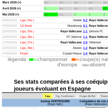
Mars 2026 (+)
abs.
abs.
abs.
abs.
abs
Avril 2026 (+)
0
abs.
abs.
abs.
81
Mai 2026 (+)
90
abs.
0
0
0
03/05/2026
Liga, 34e j.
Getafe
0-2
Rayo Valleca
07/05/2026
1/2 finale
Strasbourg
0-1
Rayo Valleca
11/05/2026
Liga, 35e j.
Rayo Vallecano
1-1
Gérone FC
14/05/2026
Liga, 36e j.
FC Valence
1-1
Rayo Valleca
17/05/2026
Liga, 37e j.
Rayo Vallecano
2-0
Villarreal
23/05/2026
Liga, 38e j.
Alaves
1-2
Rayo Valleca
27/05/2026
Finale
Crystal Palace
1-0
Rayo Valleca
légende:
championnat
coupe(s) na
d'europe
absent
abs.
Ses stats comparées à ses coéquipi
joueurs évoluant en Espagne
Liga
Lig. Conférence
Coupe du Roi
Toute
Jozhua VERTROUWD
Coéquipiers de son 
(Rayo Vall.)
(Rayo Vallecano)