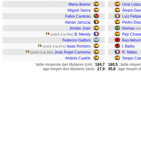
Manu Bueno
Unai Lópe
Miguel Sierra
Álvaro Gar
Fabio Cardoso
Luiz Felipe
Adnan Januzaj
Pedro Día
Jordan Joan
Alemao
(en
B. Mendy
Pep Chava
(entré à la 84e)
Federico Gattoni
Ilias Akho
Isaac Romero
I. Balliu
(entré à la 67e)
José Ángel Carmona
R. Nteka
(entré à la 59e)
Andrés Castrín
Sergio Ca
taille moyenne des titulaires (cm) :
184,7
180,5
: taille moye
age moyen des titulaires (ans) :
27,9
30,8
: age moyen de