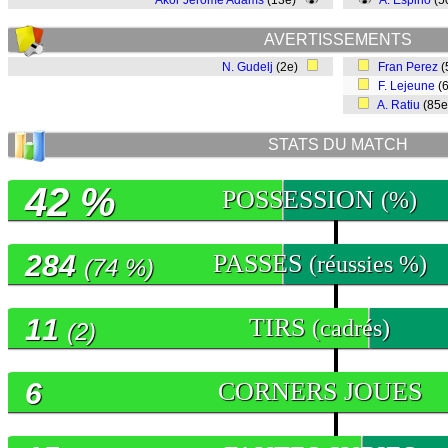
Akor Jerome Adams
(13e)
A. Espino
(5
AVERTISSEMENTS
N. Gudelj
(2e)
Fran Perez
(
F. Lejeune
(
A. Ratiu
(85
STATS DU MATCH
42 %
POSSESSION
(%)
284
PASSES
(réussies %)
(74 %)
11
TIRS
(cadrés)
(2)
6
CORNERS JOUES