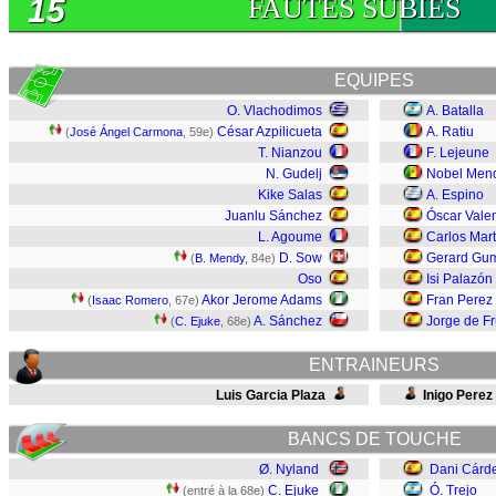
15
FAUTES SUBIES
EQUIPES
O. Vlachodimos
A. Batalla
César Azpilicueta
A. Ratiu
(
José Ángel Carmona
, 59e)
T. Nianzou
F. Lejeune
N. Gudelj
Nobel Men
Kike Salas
A. Espino
Juanlu Sánchez
Óscar Valen
L. Agoume
Carlos Mart
D. Sow
Gerard Gu
(
B. Mendy
, 84e)
Oso
Isi Palazón
Akor Jerome Adams
Fran Perez
(
Isaac Romero
, 67e)
A. Sánchez
Jorge de Fr
(
C. Ejuke
, 68e)
ENTRAINEURS
Luis Garcia Plaza
Inigo Perez
BANCS DE TOUCHE
Ø. Nyland
Dani Cárd
C. Ejuke
Ó. Trejo
(entré à la 68e)