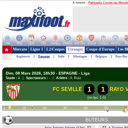
A retenir :
Palmarès Coupe du Mond
OM
PSG
Lyon
Lille
Monaco
Chelsea
Man Utd
Arsenal
Liverpool
ManCity
Ba
+ de clubs
Mercato
Ligue 1
L2/Coupes
Etranger
Coupe d'Europe
Les B
Angleterre
|
Espagne
|
Italie
|
Allemagne
|
Belgique
|
Pays-Bas
Dim. 08 Mars 2026, 18h30 - ESPAGNE - Liga
Stade :
à |
Spectateurs :
- |
Arbitre :
A. Ruiz
1
1
FC SEVILLE
RAYO 
(mi-tps: 1-0)
1
10
20
30
40
50
6
BUTEURS