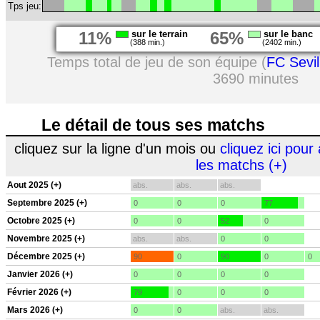
Tps jeu:
11%
sur le terrain
65%
sur le banc
(388 min.)
(2402 min.)
Temps total de jeu de son équipe (
FC Sevil
3690 minutes
Le détail de tous ses matchs
cliquez sur la ligne d'un mois ou
cliquez ici pour 
les matchs (+)
Aout 2025 (+)
abs.
abs.
abs.
Septembre 2025 (+)
0
0
0
77
Octobre 2025 (+)
0
0
52
0
Novembre 2025 (+)
abs.
abs.
0
0
Décembre 2025 (+)
90
0
90
0
0
Janvier 2026 (+)
0
0
0
0
Février 2026 (+)
79
0
0
0
Mars 2026 (+)
0
0
abs.
abs.