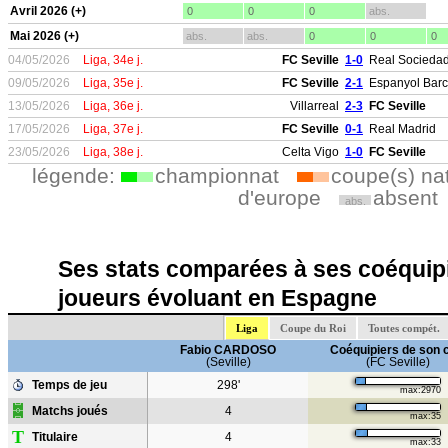
Avril 2026 (+)
0
0
0
abs.
Mai 2026 (+)
abs.
abs.
0
0
0
04/05/2026
Liga, 34e j.
FC Seville
1-0
Real Socieda
09/05/2026
Liga, 35e j.
FC Seville
2-1
Espanyol Bar
13/05/2026
Liga, 36e j.
Villarreal
2-3
FC Seville
17/05/2026
Liga, 37e j.
FC Seville
0-1
Real Madrid
23/05/2026
Liga, 38e j.
Celta Vigo
1-0
FC Seville
légende:
championnat
coupe(s) na
d'europe
absent
abs.
Ses stats comparées à ses coéquipi
joueurs évoluant en Espagne
Liga
Coupe du Roi
Toutes compét.
Fabio CARDOSO
Coéquipiers de son 
(Seville)
(FC Seville)
Temps de jeu
298'
max:2970
Matchs joués
4
max:35
T
Titulaire
4
max:33