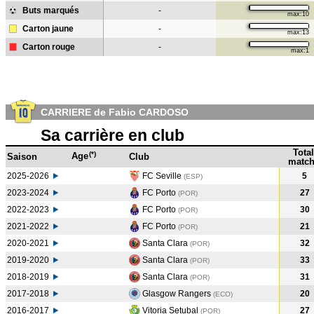
Buts marqués
-
max:10
Carton jaune
-
max:13
Carton rouge
-
max:1
CARRIERE de Fabio CARDOSO
Sa carrière en club
Total
(*)
Age
Saison
Club
match
2025-2026
FC Seville
5
(ESP)
2023-2024
FC Porto
27
(POR
)
2022-2023
FC Porto
30
(POR
)
2021-2022
FC Porto
21
(POR
)
2020-2021
Santa Clara
32
(POR
)
2019-2020
Santa Clara
33
(POR
)
2018-2019
Santa Clara
31
(POR
)
2017-2018
Glasgow Rangers
20
(ECO
)
2016-2017
Vitoria Setubal
27
(POR
)