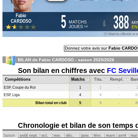
5
388
Fabio
&
CARDOSO
MATCHS
MI
JOUES
E
*
(
)
(*) Matchs officiels e
Donnez votre avis sur
Fabio CARD
BILAN de Fabio CARDOSO - saison
2025/2026
Son bilan en chiffres avec
FC Sevill
Compétitions
Matchs
Titu.
Rempl.
Ban
?
?
?
ESP, Coupe du Roi
1
1
-
ESP, Liga
4
4
-
2
Bilan total en club
5
5
-
2
Chronologie et bilan de son temps 
Saison
août
sept.
oct.
nov.
déc.
janv.
févr.
mars
avril
mai