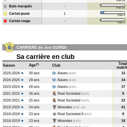
max:38
Buts marqués
-
max:14
Carton jaune
1
max:9
Carton rouge
-
max:1
CARRIERE de Jon GURIDI
Sa carrière en club
Total
(*)
Age
Saison
Club
match
2025-2026
30 ans
Alaves
32
(ESP)
2024-2025
29 ans
Alaves
34
(ESP
)
2023-2024
28 ans
Alaves
37
(ESP
)
2021-2022
26 ans
Real Sociedad
9
(ESP
)
2020-2021
25 ans
Real Sociedad
22
(ESP
)
2019-2020
24 ans
Mirandes
41
(ESP, d2)
2018-2019
23 ans
Real Sociedad II
9
(ESP
)
2018-2019
23 ans
Mirandes
18
(ESP
)