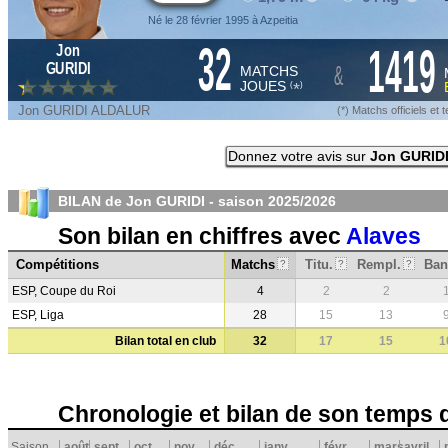
Né le 28 février 1995 à Azpeitia
32
1419
Jon
&
GURIDI
MATCHS
JOUES
*
(
)
Jon GURIDI ALDALUR
(*) Matchs officiels e
Donnez votre avis sur
Jon GURID
BILAN de Jon GURIDI - saison
2025/2026
Son bilan en chiffres avec
Alaves
Compétitions
Matchs
Titu.
Rempl.
Ban
?
?
?
ESP, Coupe du Roi
4
2
2
ESP, Liga
28
15
13
Bilan total en club
32
17
15
1
Chronologie et bilan de son temps 
Saison
août
sept.
oct.
nov.
déc.
janv.
févr.
mars
avril