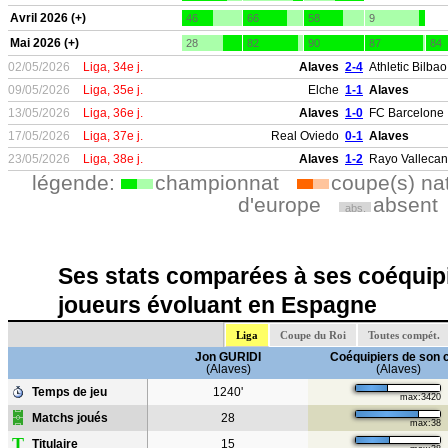
Avril 2026 (+)
46
66
58
9
Mai 2026 (+)
28
82
90
87
84
02/05/2026
Liga, 34e j.
Alaves
2-4
Athletic Bilbao
09/05/2026
Liga, 35e j.
Elche
1-1
Alaves
13/05/2026
Liga, 36e j.
Alaves
1-0
FC Barcelone
17/05/2026
Liga, 37e j.
Real Oviedo
0-1
Alaves
23/05/2026
Liga, 38e j.
Alaves
1-2
Rayo Valleca
légende:
championnat
coupe(s) na
d'europe
absent
abs.
Ses stats comparées à ses coéquipi
joueurs évoluant en Espagne
Liga
Coupe du Roi
Toutes compét.
Jon GURIDI
Coéquipiers de son 
(Alaves)
(Alaves)
Temps de jeu
1240'
max:3420
Matchs joués
28
max:38
T
Titulaire
15