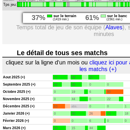
Tps jeu:
37%
sur le terrain
61%
sur le banc
(1419 min.)
(2361 min.)
Temps total de jeu de son équipe (
Alaves
),
minutes
Le détail de tous ses matchs
cliquez sur la ligne d'un mois ou
cliquez ici pour 
les matchs (+)
Aout 2025 (+)
77
58
57
Septembre 2025 (+)
46
58
0
0
Octobre 2025 (+)
0
19
6
90
Novembre 2025 (+)
0
44
0
22
Décembre 2025 (+)
63
abs.
0
0
1
Janvier 2026 (+)
0
80
26
54
18
Février 2026 (+)
0
0
6
0
0
Mars 2026 (+)
68
15
44