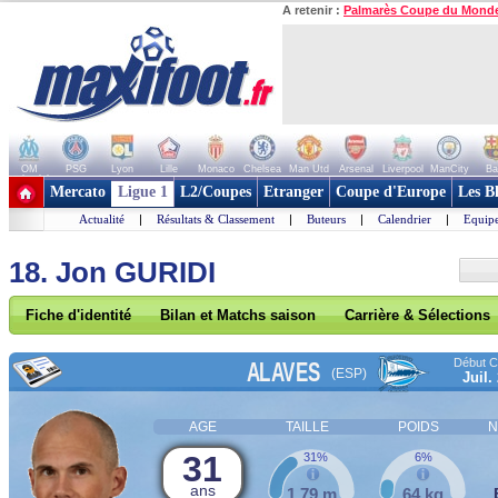
A retenir :
Palmarès Coupe du Mond
OM
PSG
Lyon
Lille
Monaco
Chelsea
Man Utd
Arsenal
Liverpool
ManCity
Ba
+ de clubs
Mercato
Ligue 1
L2/Coupes
Etranger
Coupe d'Europe
Les B
Actualité
|
Résultats & Classement
|
Buteurs
|
Calendrier
|
Equipe
18. Jon GURIDI
Fiche d'identité
Bilan et Matchs saison
Carrière & Sélections
Début Co
ALAVES
(ESP)
Juil.
AGE
TAILLE
POIDS
N
31
31%
6%
ans
1,79 m
64 kg