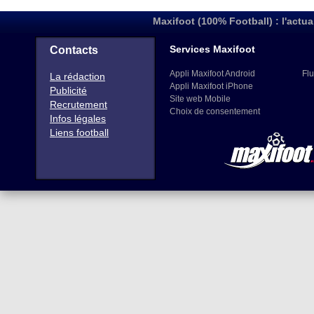
Maxifoot (100% Football) : l'actua
Services Maxifoot
Contacts
Appli Maxifoot Android
Flu
La rédaction
Appli Maxifoot iPhone
Publicité
Site web Mobile
Recrutement
Choix de consentement
Infos légales
Liens football