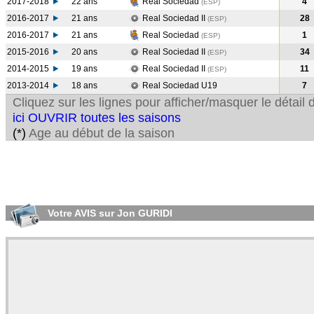
2017-2018
22 ans
Real Sociedad
4
(ESP
)
2016-2017
21 ans
Real Sociedad II
28
(ESP
)
2016-2017
21 ans
Real Sociedad
1
(ESP
)
2015-2016
20 ans
Real Sociedad II
34
(ESP
)
2014-2015
19 ans
Real Sociedad II
11
(ESP
)
2013-2014
18 ans
Real Sociedad U19
7
Cliquez sur les lignes pour afficher/masquer le détai
ici OUVRIR toutes les saisons
(*)
Age au début de la saison
Votre AVIS sur Jon GURIDI