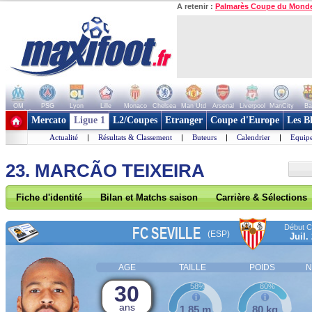
A retenir :
Palmarès Coupe du Mond
OM
PSG
Lyon
Lille
Monaco
Chelsea
Man Utd
Arsenal
Liverpool
ManCity
Ba
+ de clubs
Mercato
Ligue 1
L2/Coupes
Etranger
Coupe d'Europe
Les B
Actualité
|
Résultats & Classement
|
Buteurs
|
Calendrier
|
Equipe
23. MARCÃO TEIXEIRA
Fiche d'identité
Bilan et Matchs saison
Carrière & Sélections
Début Co
FC SEVILLE
(ESP)
Juil.
AGE
TAILLE
POIDS
N
30
58%
80%
ans
1,85 m
80 kg