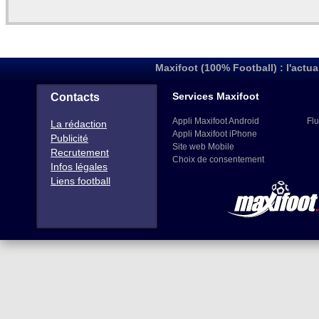
Maxifoot (100% Football) : l'actua
Services Maxifoot
Contacts
Appli Maxifoot Android
Flu
La rédaction
Appli Maxifoot iPhone
Publicité
Site web Mobile
Recrutement
Choix de consentement
Infos légales
Liens football