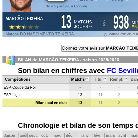
Né le 5 juin 1996 à Londrina
13
938
MARCÃO TEIXEIRA
&
MATCHS
MI
JOUES
E
*
(
)
Marcos DO NASCIMENTO TEIXEIRA
(*) Matchs officiels e
Donnez votre avis sur
MARCÃO TEIX
BILAN de MARCÃO TEIXEIRA - saison
2025/2026
Son bilan en chiffres avec
FC Sevill
Compétitions
Matchs
Titu.
Rempl.
Ban
?
?
?
ESP, Coupe du Roi
-
-
-
ESP, Liga
13
11
2
Bilan total en club
13
11
2
Chronologie et bilan de son temps 
Saison
août
sept.
oct.
nov.
déc.
janv.
févr.
mars
avril
mai