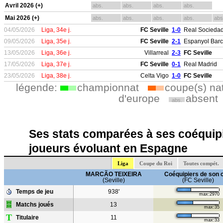
Avril 2026 (+)
abs.
abs.
abs.
abs.
Mai 2026 (+)
abs.
abs.
abs.
abs.
abs
04/05/2026
Liga, 34e j.
FC Seville
1-0
Real Socieda
09/05/2026
Liga, 35e j.
FC Seville
2-1
Espanyol Bar
13/05/2026
Liga, 36e j.
Villarreal
2-3
FC Seville
17/05/2026
Liga, 37e j.
FC Seville
0-1
Real Madrid
23/05/2026
Liga, 38e j.
Celta Vigo
1-0
FC Seville
légende:
championnat
coupe(s) na
d'europe
absent
abs.
Ses stats comparées à ses coéquipi
joueurs évoluant en Espagne
Liga
Coupe du Roi
Toutes compét.
MARCÃO TEIXEIRA
Coéquipiers de son 
(Seville)
(FC Seville)
Temps de jeu
938'
max:2970
Matchs joués
13
max:35
T
Titulaire
11
max:33