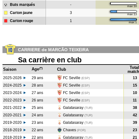
Buts marqués
-
max:10
Carton jaune
3
max:13
Carton rouge
1
max:1
CARRIERE de MARCÃO TEIXEIRA
Sa carrière en club
Total
(*)
Age
Saison
Club
match
2025-2026
29 ans
FC Seville
13
(ESP)
2024-2025
28 ans
FC Seville
15
(ESP
)
2023-2024
27 ans
FC Seville
10
(ESP
)
2022-2023
26 ans
FC Seville
11
(ESP
)
2021-2022
25 ans
Galatasaray
38
(TUR
)
2020-2021
24 ans
Galatasaray
42
(TUR
)
2019-2020
23 ans
Galatasaray
39
(TUR
)
2018-2019
22 ans
Chaves
23
(POR
)
2018-2019
22 ans
Galatasaray
21
(TUR
)