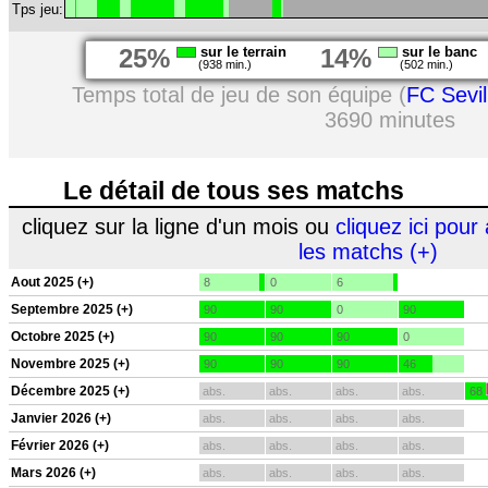
Tps jeu:
25%
sur le terrain
14%
sur le banc
(938 min.)
(502 min.)
Temps total de jeu de son équipe (
FC Sevil
3690 minutes
Le détail de tous ses matchs
cliquez sur la ligne d'un mois ou
cliquez ici pour 
les matchs (+)
Aout 2025 (+)
8
0
6
Septembre 2025 (+)
90
90
0
90
Octobre 2025 (+)
90
90
90
0
Novembre 2025 (+)
90
90
90
46
Décembre 2025 (+)
abs.
abs.
abs.
abs.
68
Janvier 2026 (+)
abs.
abs.
abs.
abs.
Février 2026 (+)
abs.
abs.
abs.
abs.
Mars 2026 (+)
abs.
abs.
abs.
abs.