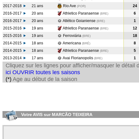
2017-2018
21 ans
Rio Ave
24
(POR
)
2016-2017
20 ans
Athletico Paranaense
6
(BRE
)
2016-2017
20 ans
Atlético Goianiense
1
(BRE
)
2015-2016
19 ans
Athletico Paranaense
12
(BRE
)
2015-2016
19 ans
Ferroviária
18
(BRE
)
2014-2015
18 ans
Americana
8
(BRÉ
)
2014-2015
18 ans
Athletico Paranaense
5
(BRE
)
2013-2014
17 ans
Avai Florianopolis
1
(BRE
)
Cliquez sur les lignes pour afficher/masquer le détai
ici OUVRIR toutes les saisons
(*)
Age au début de la saison
Votre AVIS sur MARCÃO TEIXEIRA