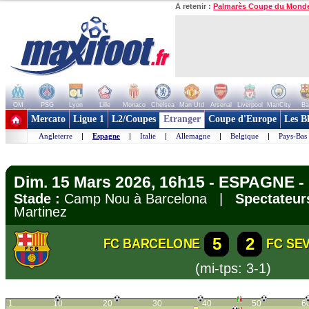
A retenir :
Palmarès Coupe du Mond
OM
PSG
Lyon
Lille
Monaco
Chelsea
Man Utd
Arsenal
Liverpool
ManCity
Ba
+ de clubs
Mercato
Ligue 1
L2/Coupes
Etranger
Coupe d'Europe
Les B
Angleterre
|
Espagne
|
Italie
|
Allemagne
|
Belgique
|
Pays-Bas
Dim. 15 Mars 2026, 16h15 - ESPAGNE - 
Stade :
Camp Nou à Barcelona |
Spectateur
Martinez
5
2
FC BARCELONE
FC SEV
(mi-tps: 3-1)
1
10
20
30
40
50
6