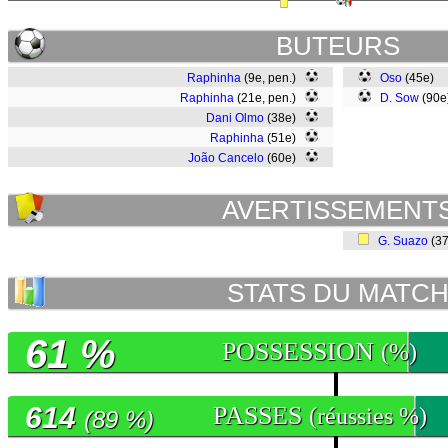
BUTEURS
Raphinha
(9e, pen.)
Oso
(45e)
Raphinha
(21e, pen.)
D. Sow
(90
Dani Olmo
(38e)
Raphinha
(51e)
João Cancelo
(60e)
AVERTISSEMENT
G. Suazo
(3
STATS DU MATC
61 %
POSSESSION
(%)
614
PASSES
(réussies %)
(89 %)