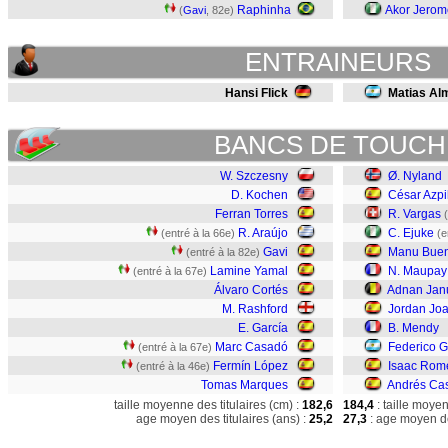
Raphinha
Akor Jero
(
Gavi
, 82e)
ENTRAINEURS
Hansi Flick
Matias Al
BANCS DE TOUCH
W. Szczesny
Ø. Nyland
D. Kochen
César Azpi
Ferran Torres
R. Vargas
R. Araújo
C. Ejuke
(entré à la 66e)
(e
Gavi
Manu Bue
(entré à la 82e)
Lamine Yamal
N. Maupay
(entré à la 67e)
Álvaro Cortés
Adnan Jan
M. Rashford
Jordan Jo
E. García
B. Mendy
Marc Casadó
Federico G
(entré à la 67e)
Fermín López
Isaac Rom
(entré à la 46e)
Tomas Marques
Andrés Cas
taille moyenne des titulaires (cm) :
182,6
184,4
: taille moye
age moyen des titulaires (ans) :
25,2
27,3
: age moyen de