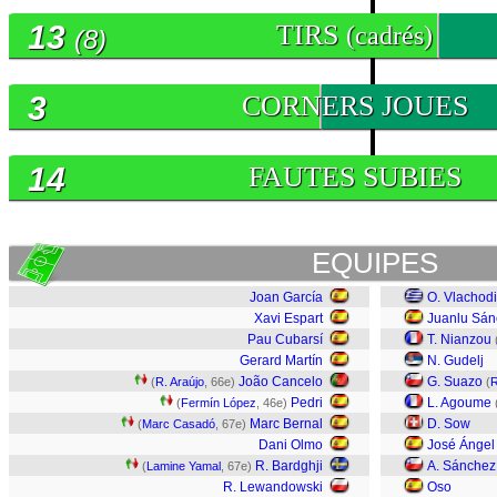
13
TIRS
(cadrés)
(8)
3
CORNERS JOUES
14
FAUTES SUBIES
EQUIPES
Joan García
O. Vlachod
Xavi Espart
Juanlu Sán
Pau Cubarsí
T. Nianzou
Gerard Martín
N. Gudelj
João Cancelo
G. Suazo
(
R. Araújo
, 66e)
(
R
Pedri
L. Agoume
(
Fermín López
, 46e)
Marc Bernal
D. Sow
(
Marc Casadó
, 67e)
Dani Olmo
José Ánge
R. Bardghji
A. Sánchez
(
Lamine Yamal
, 67e)
R. Lewandowski
Oso