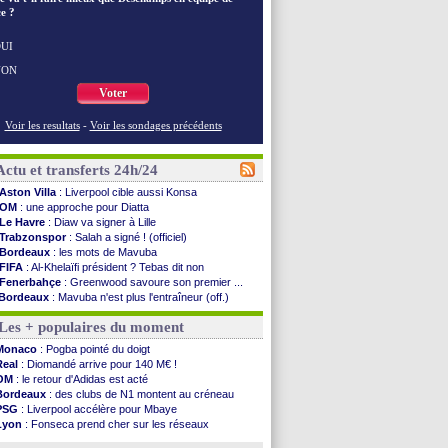
e ?
UI
NON
Voter
Voir les resultats
-
Voir les sondages précédents
Actu et transferts 24h/24
Aston Villa
: Liverpool cible aussi Konsa
OM
: une approche pour Diatta
Le Havre
: Diaw va signer à Lille
Trabzonspor
: Salah a signé ! (officiel)
Bordeaux
: les mots de Mavuba
FIFA
: Al-Khelaïfi président ? Tebas dit non
Fenerbahçe
: Greenwood savoure son premier ...
Bordeaux
: Mavuba n'est plus l'entraîneur (off.)
Galatasaray
: Milan rejette 35 M€ pour Leão
Les + populaires du moment
Southampton
: D. Traoré prêté au Mans (officiel)
Real
: Vinicius tout proche de prolonger !
Monaco
: Pogba pointé du doigt
VIDEO
: un accueil impressionnant pour Salah !
Real
: Diomandé arrive pour 140 M€ !
Real
: Diomandé attendu ce jeudi à Madrid !
OM
: le retour d'Adidas est acté
Real
: Rodri, la piste Barça se confirme
Bordeaux
: des clubs de N1 montent au créneau
PSG
: Akliouche arrive ce jeudi à Paris !
PSG
: Liverpool accélère pour Mbaye
Médias
: la Liga quitte beIN Sports !
Lyon
: Fonseca prend cher sur les réseaux
PSG
: pas d'inquiétude pour Rafael Pol
Trabzonspor
: une annonce pour Salah !
Real
: ça se complique pour Rodri !