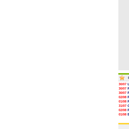
05/08
09h51
09h32
09h11
08h57
08h39
08h22
30/07
30/07
30/07
02/08
01/08
31/07
02/08
01/08
03/08
03/08