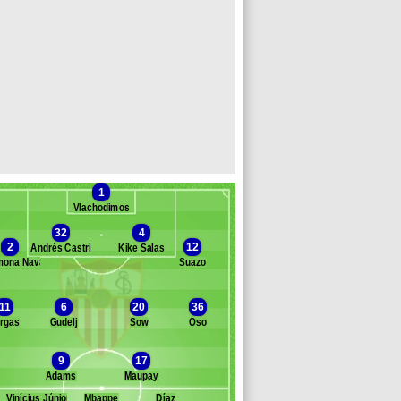
1
Vlachodimos
32
4
2
12
Andrés Castrín
Kike Salas
mona Navarro
Suazo
Banc des remplaçants
FC Seville
11
6
20
36
rgas
Gudelj
Sow
Oso
omero
Juanlu Sánchez
9
17
Peque Fernández
Adams
Maupay
endy
an
Vinícius Júnior
Mbappe
Díaz