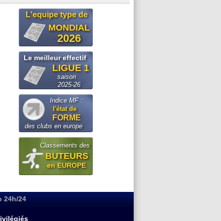
L'equipe type de
MONDIAL
2026
Le meilleur effectif
LIGUE 1
saison
2025-26
Indice MF :
l'état de
FORME
des clubs en europe
Classements des
BUTEURS
en EUROPE
o 24h/24
ivilégiés