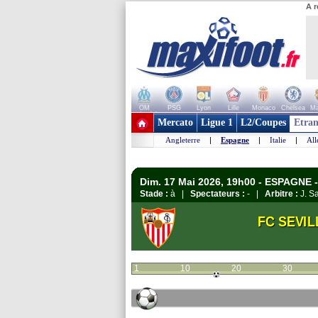
A r
OM
PSG
Lyon
Lille
Monaco
Chelsea
Ma
+ de clubs
Mercato
Ligue 1
L2/Coupes
Etran
Angleterre
|
Espagne
|
Italie
|
Al
Dim. 17 Mai 2026, 19h00 - ESPAGNE -
Stade :
à |
Spectateurs :
- |
Arbitre :
J. S
FC SEVIL
1
10
20
30