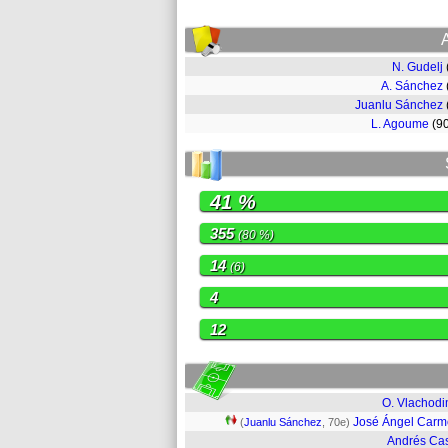
N. Gudelj
A. Sánchez
Juanlu Sánchez
L. Agoume
(9
41 %
355
(80 %)
14
(6)
4
12
O. Vlachod
José Ángel Car
(
Juanlu Sánchez
, 70e)
Andrés Cas