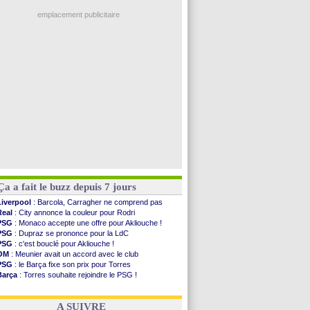
Real
: une nouvelle offre pour Vinicius
Barça
: Ferran Torres donne son feu vert au ...
emplacement publicitaire
FIFA
: des excuses après le projet
Abha
: c'est fait pour Fekir (officiel)
Real
: réponse imminente de Vinicius
Arsenal
: Nørgaard transféré à Everton (off.)
Al-Ahli
: Deschamps a discuté !
Voir les brèves précédentes
Ça a fait le buzz depuis 7 jours
Liverpool
: Barcola, Carragher ne comprend pas
Real
: City annonce la couleur pour Rodri
PSG
: Monaco accepte une offre pour Akliouche !
PSG
: Dupraz se prononce pour la LdC
PSG
: c'est bouclé pour Akliouche !
OM
: Meunier avait un accord avec le club
PSG
: le Barça fixe son prix pour Torres
Barça
: Torres souhaite rejoindre le PSG !
FIFA
: Infantino sollicite Trump
Argentine
: quand Medina recadre... sa mère
A SUIVRE