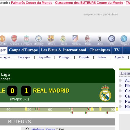
etenir :
Palmarès Coupe du Monde
-
Classement des BUTEURS Coupe du Monde
-
TA
emplacement publicitaire
n Utd
Arsenal
Liverpool
ManCity
Barca
Real
Atletico
Milan
Juve
Inter
Naples
ger
Coupe d'Europe
Les Bleus & International
Chroniques
TV
+
lemagne
|
Belgique
|
Pays-Bas
|
Portugal
|
Turquie
|
Suisse
|
Algérie
|
Lien
 Liga
anchez
Ac
Ré
0
1
LE
REAL MADRID
Cl
Cal
(mi-tps: 0-1)
Pa
Ré
40
50
60
70
80
90
BUTEURS