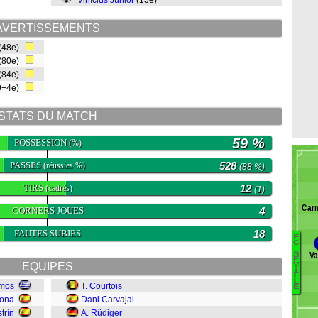
Vinícius Júnior
(15e)
AVERTISSEMENTS
(48e)
(80e)
(84e)
0+4e)
STATS DU MATCH
59 %
POSSESSION
(%)
PASSES
528
(réussies %)
(88 %)
TIRS
12
(cadrés)
(1)
Car
CORNERS JOUES
4
FAUTES SUBIES
18
F
C
Va
S
R
E
EQUIPES
V
I
L
L
imos
T. Courtois
E
mona
Dani Carvajal
M
Jo
trín
A. Rüdiger