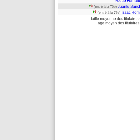
Peque Fernán
Juanlu Sánc
(entré à la 70e)
Isaac Rom
(entré à la 78e)
taille moyenne des titulaires 
age moyen des titulaires 