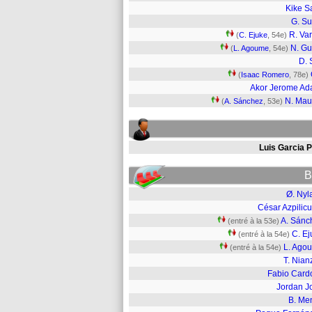
Kike S
G. S
R. Va
(
C. Ejuke
, 54e)
N. Gu
(
L. Agoume
, 54e)
D.
(
Isaac Romero
, 78e)
Akor Jerome A
N. Ma
(
A. Sánchez
, 53e)
Luis Garcia P
B
Ø. Nyl
César Azpilic
A. Sánc
(entré à la 53e)
C. Ej
(entré à la 54e)
L. Ago
(entré à la 54e)
T. Nian
Fabio Card
Jordan J
B. Me