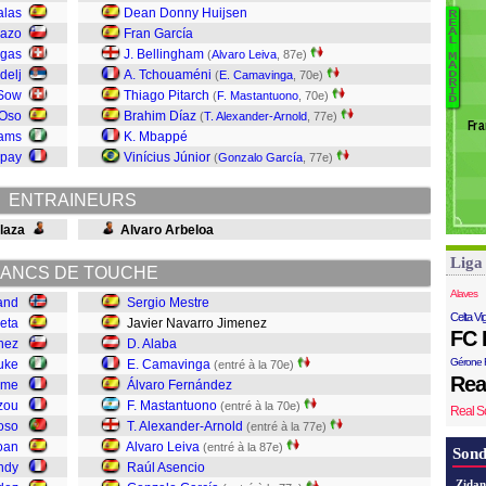
C
alas
Dean Donny Huijsen
R
E
K
uazo
Fran García
A
L
A
rgas
J. Bellingham
(
Alvaro Leiva
, 87e)
M
Ga
A
Ej
delj
A. Tchouaméni
(
E. Camavinga
, 70e)
D
R
S
I
 Sow
Thiago Pitarch
(
F. Mastantuono
, 70e)
D
Le
A
Oso
Brahim Díaz
(
T. Alexander-Arnold
, 77e)
Fra
N
dams
K. Mbappé
M
upay
Vinícius Júnior
(
Gonzalo García
, 77e)
C
C
ENTRAINEURS
Al
laza
Alvaro Arbeloa
Me
Liga
ANCS DE TOUCHE
Alaves
and
Sergio Mestre
Celta Vi
ueta
Javier Navarro Jimenez
FC 
hez
D. Alaba
Gérone 
uke
E. Camavinga
(entré à la 70e)
Rea
ume
Álvaro Fernández
zou
F. Mastantuono
(entré à la 70e)
Real S
oso
T. Alexander-Arnold
(entré à la 77e)
oan
Alvaro Leiva
(entré à la 87e)
Sond
ndy
Raúl Asencio
Zidan