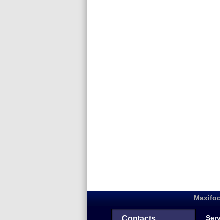
Maxifoo
Serv
Contacts