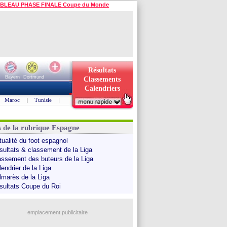
BLEAU PHASE FINALE Coupe du Monde
Résultats
Bayern
Dortmund
Classements
Calendriers
Maroc
|
Tunisie
|
s de la rubrique Espagne
tualité du foot espagnol
sultats & classement de la Liga
assement des buteurs de la Liga
endrier de la Liga
lmarès de la Liga
sultats Coupe du Roi
emplacement publicitaire