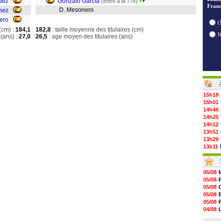
dez
Gonzalo García
(entré à la 77e)
Franc
D. Mesonero
hez
ero
O
(cm) :
184,1
182,8
: taille moyenne des titulaires (cm)
(ans) :
27,0
26,5
: age moyen des titulaires (ans)
15h18
15h01
14h46
14h25
14h12
13h51
13h29
13h11
12h46
12h28
12h10
05/08
11h58
05/08
11h35
05/08
11h19
05/08
11h07
05/08
10h53
04/08
10h36
04/08
10h13