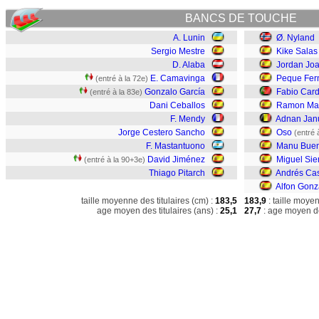
BANCS DE TOUCHE
A. Lunin
Ø. Nyland
Sergio Mestre
Kike Salas
D. Alaba
Jordan Jo
E. Camavinga
Peque Fer
(entré à la 72e)
Gonzalo García
Fabio Car
(entré à la 83e)
Dani Ceballos
Ramon Mar
F. Mendy
Adnan Jan
Jorge Cestero Sancho
Oso
(entré 
F. Mastantuono
Manu Bue
David Jiménez
Miguel Sie
(entré à la 90+3e)
Thiago Pitarch
Andrés Cas
Alfon Gonz
taille moyenne des titulaires (cm) :
183,5
183,9
: taille moye
age moyen des titulaires (ans) :
25,1
27,7
: age moyen de