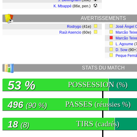
J. Bellingham
(38e)
K. Mbappé
(86e, pen.)
AVERTISSEMENTS
Rodrygo
(41e)
José Ángel
Raúl Asencio
(60e)
Marcão Teixe
Marcão Teixe
L. Agoume
(
D. Sow
(90+
Peque Fern
STATS DU MATCH
53 %
POSSESSION
(%)
496
PASSES
(réussies %)
(90 %)
18
TIRS
(cadrés)
(8)