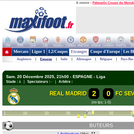
A retenir :
Palmarès Coupe du Mond
OM
PSG
Lyon
Lille
Monaco
Chelsea
Man Utd
Arsenal
Liverpool
ManCity
Ba
+ de clubs
Mercato
Ligue 1
L2/Coupes
Etranger
Coupe d'Europe
Les B
Angleterre
|
Espagne
|
Italie
|
Allemagne
|
Belgique
|
Pays-Bas
Sam. 20 Décembre 2025, 21h00 - ESPAGNE - Liga
Stade :
à |
Spectateurs :
- |
Arbitre :
2
0
REAL MADRID
FC SEV
(mi-tps: 1-0)
1
10
20
30
40
50
6
BUTEURS