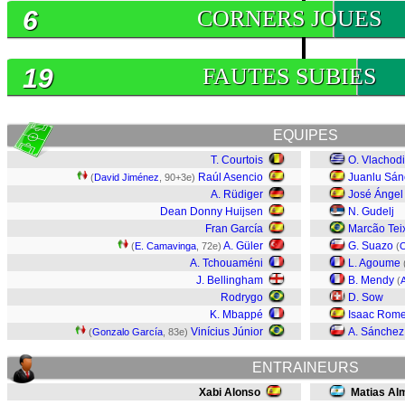
6
CORNERS JOUES
19
FAUTES SUBIES
EQUIPES
T. Courtois
O. Vlachod
Raúl Asencio
Juanlu Sán
(
David Jiménez
, 90+3e)
A. Rüdiger
José Ánge
Dean Donny Huijsen
N. Gudelj
Fran García
Marcão Tei
A. Güler
G. Suazo
(
E. Camavinga
, 72e)
(
A. Tchouaméni
L. Agoume
J. Bellingham
B. Mendy
(
Rodrygo
D. Sow
K. Mbappé
Isaac Rom
Vinícius Júnior
A. Sánchez
(
Gonzalo García
, 83e)
ENTRAINEURS
Xabi Alonso
Matias Al