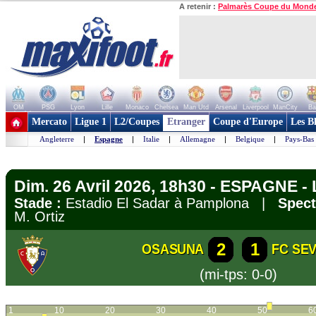
A retenir :
Palmarès Coupe du Mond
OM
PSG
Lyon
Lille
Monaco
Chelsea
Man Utd
Arsenal
Liverpool
ManCity
Ba
+ de clubs
Mercato
Ligue 1
L2/Coupes
Etranger
Coupe d'Europe
Les B
Angleterre
|
Espagne
|
Italie
|
Allemagne
|
Belgique
|
Pays-Bas
Dim. 26 Avril 2026, 18h30 - ESPAGNE - 
Stade :
Estadio El Sadar à Pamplona |
Spect
M. Ortiz
2
1
OSASUNA
FC SEV
(mi-tps: 0-0)
1
10
20
30
40
50
6