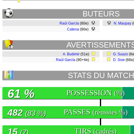
BUTEURS
Raúl García
(80e)
N. Maupay
(
Catena
(90e)
AVERTISSEMENT
A. Budimir
(51e)
G. Suazo
(6
Raúl García
(90+4e)
D. Sow
(66e
STATS DU MATC
61 %
POSSESSION
(%)
482
PASSES
(réussies %)
(83 %)
15
TIRS
(cadrés)
(7)