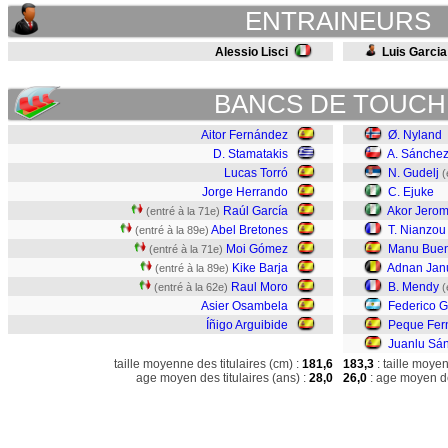
ENTRAINEURS
Alessio Lisci
Luis Garcia
BANCS DE TOUCH
Aitor Fernández
Ø. Nyland
D. Stamatakis
A. Sánche
Lucas Torró
N. Gudelj
(
Jorge Herrando
C. Ejuke
Raúl García
Akor Jero
(entré à la 71e)
Abel Bretones
T. Nianzou
(entré à la 89e)
Moi Gómez
Manu Bue
(entré à la 71e)
Kike Barja
Adnan Jan
(entré à la 89e)
Raul Moro
B. Mendy
(entré à la 62e)
(
Asier Osambela
Federico G
Íñigo Arguibide
Peque Fer
Juanlu Sá
taille moyenne des titulaires (cm) :
181,6
183,3
: taille moye
age moyen des titulaires (ans) :
28,0
26,0
: age moyen de