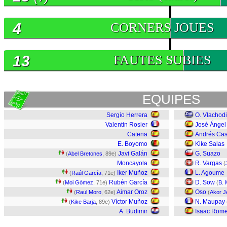
4
CORNERS JOUES
13
FAUTES SUBIES
EQUIPES
Sergio Herrera
O. Vlachod
Valentin Rosier
José Ánge
Catena
Andrés Cas
E. Boyomo
Kike Salas
Javi Galán
G. Suazo
(
Abel Bretones
, 89e)
Moncayola
R. Vargas
(
Iker Muñoz
L. Agoume
(
Raúl García
, 71e)
Rubén García
D. Sow
(
Moi Gómez
, 71e)
(
B. 
Aimar Oroz
Oso
(
Raul Moro
, 62e)
(
Akor 
Víctor Muñoz
N. Maupay
(
Kike Barja
, 89e)
A. Budimir
Isaac Rom