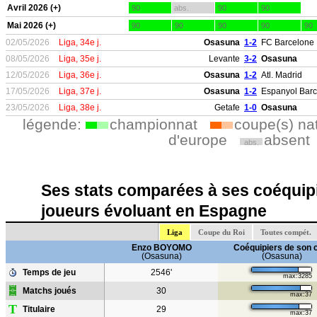
Avril 2026 (+)
90
abs.
90
90
Mai 2026 (+)
90
90
90
90
90
02/05/2026
Liga, 34e j.
Osasuna
1-2
FC Barcelone
08/05/2026
Liga, 35e j.
Levante
3-2
Osasuna
12/05/2026
Liga, 36e j.
Osasuna
1-2
Atl. Madrid
17/05/2026
Liga, 37e j.
Osasuna
1-2
Espanyol Bar
23/05/2026
Liga, 38e j.
Getafe
1-0
Osasuna
légende:
championnat
coupe(s) na
d'europe
absent
abs.
Ses stats comparées à ses coéquipi
joueurs évoluant en Espagne
Liga
Coupe du Roi
Toutes compét.
Enzo BOYOMO
Coéquipiers de son 
(Osasuna)
(Osasuna)
Temps de jeu
2546'
max:3285
Matchs joués
30
max:37
T
Titulaire
29
max:37