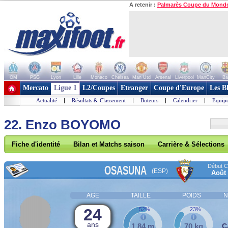
A retenir :
Palmarès Coupe du Mond
OM
PSG
Lyon
Lille
Monaco
Chelsea
Man Utd
Arsenal
Liverpool
ManCity
Ba
+ de clubs
Mercato
Ligue 1
L2/Coupes
Etranger
Coupe d'Europe
Les B
Actualité
|
Résultats & Classement
|
Buteurs
|
Calendrier
|
Equipe
22. Enzo BOYOMO
Fiche d'identité
Bilan et Matchs saison
Carrière & Sélections
Début Co
OSASUNA
(ESP)
Août
AGE
TAILLE
POIDS
N
24
52%
23%
ans
1,84 m
70 kg
C