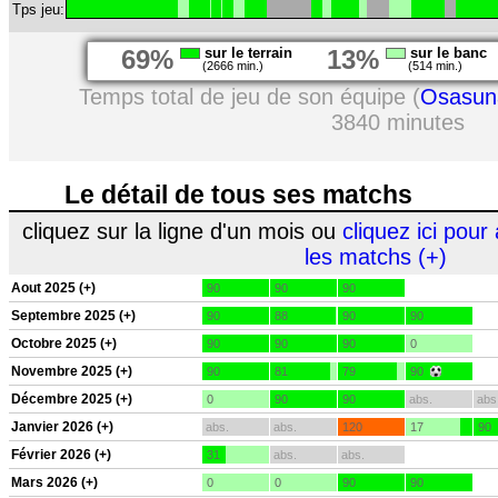
Tps jeu:
69%
sur le terrain
13%
sur le banc
(2666 min.)
(514 min.)
Temps total de jeu de son équipe (
Osasun
3840 minutes
Le détail de tous ses matchs
cliquez sur la ligne d'un mois ou
cliquez ici pour 
les matchs (+)
Aout 2025 (+)
90
90
90
Septembre 2025 (+)
90
88
90
90
Octobre 2025 (+)
90
90
90
0
Novembre 2025 (+)
90
81
79
90
Décembre 2025 (+)
0
90
90
abs.
abs
Janvier 2026 (+)
abs.
abs.
120
17
90
Février 2026 (+)
31
abs.
abs.
Mars 2026 (+)
0
0
90
90