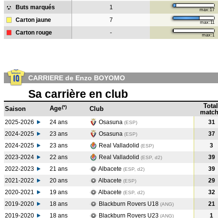
Buts marqués
1
max:17
Carton jaune
7
max:11
Carton rouge
-
max:1
CARRIERE de Enzo BOYOMO
Sa carrière en club
Total
(*)
Age
Saison
Club
match
2025-2026
24 ans
Osasuna
31
(ESP)
2024-2025
23 ans
Osasuna
37
(ESP
)
2024-2025
23 ans
Real Valladolid
3
(ESP
)
2023-2024
22 ans
Real Valladolid
39
(ESP, d2)
2022-2023
21 ans
Albacete
39
(ESP, d2)
2021-2022
20 ans
Albacete
29
(ESP
)
2020-2021
19 ans
Albacete
32
(ESP, d2)
2019-2020
18 ans
Blackburn Rovers U18
21
(ANG
)
2019-2020
18 ans
Blackburn Rovers U23
1
(ANG
)