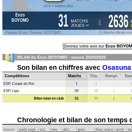
Né le 7 octobre 2001
31
2636
Enzo
&
BOYOMO
MATCHS
JOUES
*
(
)
Flavien Enzo Thiedort BOYOMO
(*) Matchs officiels e
Donnez votre avis sur
Enzo BOYO
BILAN de Enzo BOYOMO - saison
2025/2026
Son bilan en chiffres avec
Osasuna
Compétitions
Matchs
Titu.
Rempl.
Ban
?
?
?
ESP, Coupe du Roi
1
1
-
ESP, Liga
30
29
1
Bilan total en club
31
30
1
Chronologie et bilan de son temps 
Saison
août
sept.
oct.
nov.
déc.
janv.
févr.
mars
avril
ma