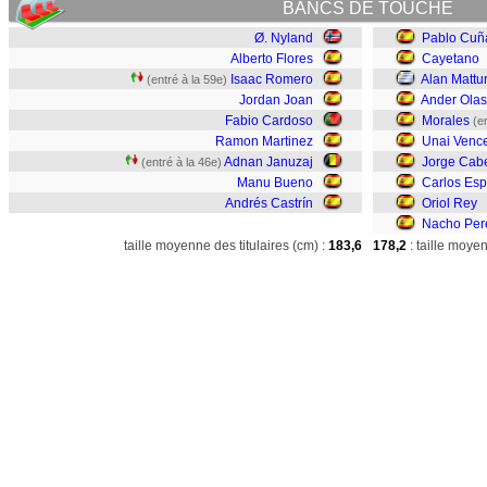
BANCS DE TOUCHE
Ø. Nyland
Pablo Cuñ
Alberto Flores
Cayetano
Isaac Romero
Alan Mattu
(entré à la 59e)
Jordan Joan
Ander Olas
Fabio Cardoso
Morales
(e
Ramon Martinez
Unai Venc
Adnan Januzaj
Jorge Cabe
(entré à la 46e)
Manu Bueno
Carlos Esp
Andrés Castrín
Oriol Rey
Nacho Per
taille moyenne des titulaires (cm) :
183,6
178,2
: taille moye