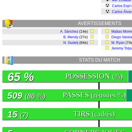
Iker Losada
Carlos Espí
Carlos Álva
AVERTISSEMENTS
A. Sánchez
(14e)
Matias More
B. Mendy
(37e)
Diego Varel
N. Gudelj
(84e)
M. Ryan
(74
Jeremy Tolj
STATS DU MATCH
65 %
POSSESSION
(%)
509
PASSES
(réussies %)
(86 %)
15
TIRS
(cadrés)
(7)