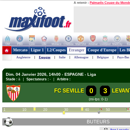
A retenir :
Palmarès Coupe du Mond
OM
PSG
Lyon
Lille
Monaco
Chelsea
Man Utd
Arsenal
Liverpool
ManCity
Ba
+ de clubs
Mercato
Ligue 1
L2/Coupes
Etranger
Coupe d'Europe
Les B
Angleterre
|
Espagne
|
Italie
|
Allemagne
|
Belgique
|
Pays-Bas
Dim. 04 Janvier 2026, 14h00 - ESPAGNE - Liga
Stade :
à |
Spectateurs :
- |
Arbitre :
0
3
FC SEVILLE
LEVAN
(mi-tps: 0-1)
1
10
20
30
40
50
6
BUTEURS