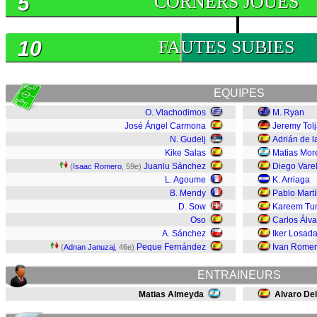
5
CORNERS JOUES
10
FAUTES SUBIES
EQUIPES
O. Vlachodimos
M. Ryan
José Ángel Carmona
Jeremy Tol
N. Gudelj
Adrián de l
Kike Salas
Matias Mor
Juanlu Sánchez
Diego Vare
(
Isaac Romero
, 59e)
L. Agoume
K. Arriaga
B. Mendy
Pablo Mart
D. Sow
Kareem Tu
Oso
Carlos Álva
A. Sánchez
Iker Losad
Peque Fernández
Ivan Rome
(
Adnan Januzaj
, 46e)
ENTRAINEURS
Matias Almeyda
Alvaro Del