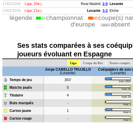
17/01/2026
Liga, 20e j.
Real Madrid
2-0
Levante
23/01/2026
Liga, 21e j.
Levante
3-2
Elche
légende:
championnat
coupe(s) na
d'europe
absent
abs.
Ses stats comparées à ses coéquipi
joueurs évoluant en Espagne
Liga
Coupe du Roi
Toutes compét.
Jorge CABELLO TRUJILLO
Coéquipiers de son 
(Levante)
(Levante)
Temps de jeu
363'
max:1620
Matchs joués
5
max:20
T
Titulaire
4
max:18
Buts marqués
-
max:3
Carton jaune
1
max:4
Carton rouge
-
max:0