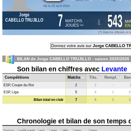
Né le 25 avril 2004
7
543
Jorge
&
CABELLO TRUJILLO
MATCHS
MI
JOUES
E
*
(
)
(*) Matchs officiels e
Donnez votre avis sur
Jorge CABELLO T
BILAN de Jorge CABELLO TRUJILLO - saison
2025/2026
Son bilan en chiffres avec
Levante
Compétitions
Matchs
Titu.
Rempl.
Ban
?
?
?
ESP, Coupe du Roi
2
2
-
ESP, Liga
5
4
1
1
Bilan total en club
7
6
1
1
Chronologie et bilan de son temps 
Saison
août
sept.
oct.
nov.
déc.
janv.
janv.