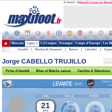
A retenir :
Palmarès Coupe du Mond
OM
PSG
Lyon
Lille
Monaco
Chelsea
Man Utd
Arsenal
Liverpool
ManCity
Ba
+ de clubs
Mercato
Ligue 1
L2/Coupes
Etranger
Coupe d'Europe
Les B
Actualité
|
Résultats & Classement
|
Buteurs
|
Calendrier
|
Equipe
Jorge CABELLO TRUJILLO
Fiche d'identité
Bilan et Matchs saison
Carrière & Sélections
Début Co
LEVANTE
(ESP)
n.
AGE
TAILLE
POIDS
N
21
34%
ans
1,80 m
? kg