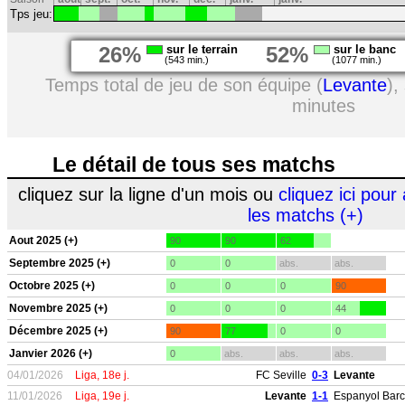
Tps jeu:
26%
sur le terrain
52%
sur le banc
(543 min.)
(1077 min.)
Temps total de jeu de son équipe (
Levante
),
minutes
Le détail de tous ses matchs
cliquez sur la ligne d'un mois ou
cliquez ici pour 
les matchs (+)
Aout 2025 (+)
90
90
62
Septembre 2025 (+)
0
0
abs.
abs.
Octobre 2025 (+)
0
0
0
90
Novembre 2025 (+)
0
0
0
44
Décembre 2025 (+)
90
77
0
0
Janvier 2026 (+)
0
abs.
abs.
abs.
04/01/2026
Liga, 18e j.
FC Seville
0-3
Levante
11/01/2026
Liga, 19e j.
Levante
1-1
Espanyol Bar