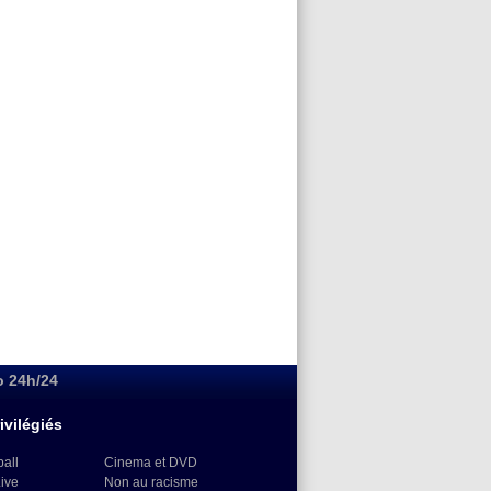
o 24h/24
ivilégiés
ball
Cinema et DVD
Live
Non au racisme