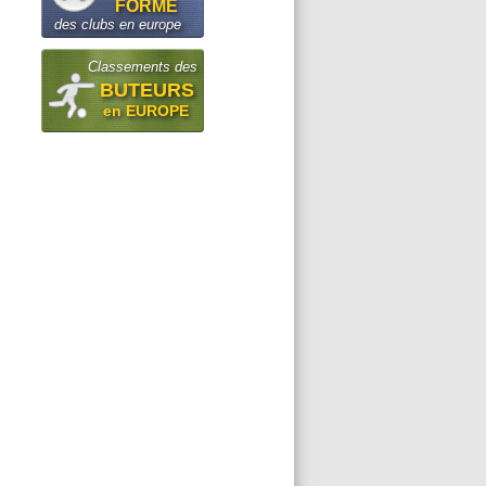
FORME
des clubs en europe
Classements des
BUTEURS
en EUROPE