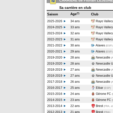
CARRIERE de Florian LEJEUNE
Sa carrière en club
(*)
Age
Saison
Club
2025-2026
34 ans
Rayo Valle
2024-2025
33 ans
Rayo Valle
2023-2024
32 ans
Rayo Valle
2022-2023
31 ans
Rayo Valle
2021-2022
30 ans
Alaves
(ESP
)
2020-2021
29 ans
Alaves
(ESP
)
2019-2020
28 ans
Newcastle
(
2019-2020
28 ans
Newcastle U
2018-2019
27 ans
Newcastle
(
2018-2019
27 ans
Newcastle U
2017-2018
26 ans
Newcastle
(
2016-2017
25 ans
Eibar
(ESP
)
2015-2016
24 ans
Gérone FC
(
2014-2015
23 ans
Gérone FC
(
2013-2014
22 ans
Brest
(FRA, d
2012-2013
21 ans
Brest
(FRA
)