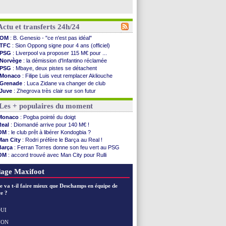
Actu et transferts 24h/24
OM
: B. Genesio - "ce n'est pas idéal"
TFC
: Sion Oppong signe pour 4 ans (officiel)
PSG
: Liverpool va proposer 115 M€ pour ...
Norvège
: la démission d'Infantino réclamée
PSG
: Mbaye, deux pistes se détachent
Monaco
: Filipe Luis veut remplacer Akliouche
Grenade
: Luca Zidane va changer de club
Juve
: Zhegrova très clair sur son futur
OM
: Aguerd, le plan B de Naples
Les + populaires du moment
Arsenal
: Guimarães a signé son contrat
Nantes
: direction Chypre pour Duverne
Monaco
: Pogba pointé du doigt
Monaco
: le remplaçant d'Akliouche en ...
Real
: Diomandé arrive pour 140 M€ !
Man Utd
: Bayindir signe au Celta (officiel)
OM
: le club prêt à libérer Kondogbia ?
Man City
: Enzo Fernandez pour l'après-Rodri ?
Man City
: Rodri préfère le Barça au Real !
Naples
: l'option Monaco pour Lukaku !
Barça
: Ferran Torres donne son feu vert au PSG
OM
: Lucas Perri a été approché
OM
: accord trouvé avec Man City pour Rulli
PSG
: le coach de l'Ajax insiste pour Godts
PSG
: l'étonnante rumeur Gusto
PSG
: une 2e offre en préparation pour Godts
OM
: une offre pour Bulka
age Maxifoot
Francfort
: Dina Ebimbe signe à Schalke (off.)
Strasbourg
: Saïdou Sow prêté à Nantes (off.)
e va t-il faire mieux que Deschamps en équipe de
Monaco
: Filipe Luis aimerait garder Balogun
e ?
Dortmund
: Newcastle est prévenu pour Nmecha
Barça
: première offre à 45 M€ pour Rodri ?
UI
Argentine
: le soutien très appuyé à Infantino
NON
Voir les brèves précédentes