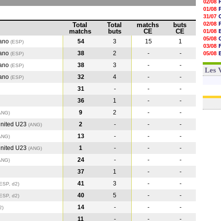
02/08
01/08
31/07
02/08
Total
Total
matchs
buts
matchs
buts
CE
CE
01/08
05/08
cano
54
3
15
1
(ESP)
03/08
cano
38
2
-
-
05/08
(ESP
)
03/08
cano
38
3
-
-
(ESP
)
03/08
Les 
cano
32
4
-
-
(ESP
)
31
-
-
-
36
1
-
-
9
2
-
-
ANG
)
nited U23
2
-
-
-
(ANG
)
13
-
-
-
ANG
)
nited U23
1
-
-
-
(ANG
)
24
-
-
-
ANG
)
37
1
-
-
41
3
-
-
ESP, d2)
40
5
-
-
ESP, d2)
14
-
-
-
2)
11
-
-
-