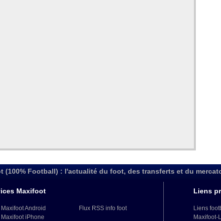
t (100% Football) : l'actualité du foot, des transferts et du mercat
ices Maxifoot
Liens pr
 Maxifoot Android
Flux RSS info foot
Liens foot
 Maxifoot iPhone
Maxifoot-