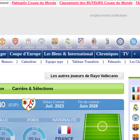
etenir :
Palmarès Coupe du Monde
-
Classement des BUTEURS Coupe du Monde
-
TA
emplacement publicitaire
n Utd
Arsenal
Liverpool
ManCity
Barca
Real
Atletico
Milan
Juve
Inter
Naples
ger
Coupe d'Europe
Les Bleus & International
Chroniques
TV
+
Buteurs
|
Calendrier
|
Equipe type
|
Tableau Transferts
|
Palmarès
|
Les Cl
Les autres joueurs de Rayo Vallecano
son
Carrière & Sélections
Début Contrat :
Fin de contrat :
NO
(ESP)
Juil. 2023
Juin 2028
ILLE
POIDS
NATIONALITE
86%
97%
,90 m
89 kg
FRANCE