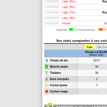
11/05/2026
Liga, 35e j.
Ray
14/05/2026
Liga, 36e j.
17/05/2026
Liga, 37e j.
Ray
23/05/2026
Liga, 38e j.
27/05/2026
Finale
C
légende:
championnat
Ses stats comparées à ses coéq
Liga
Lig. Co
Florian LEJEUN
(Rayo Vall.)
Temps de jeu
3231'
Matchs joués
36
T
Titulaire
36
Buts marqués
2
Carton jaune
7
Carton rouge
-