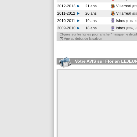
2012-2013
21 ans
Villarreal
(ES
2011-2012
20 ans
Villarreal
(E
2010-2011
19 ans
Istres
(FRA, d
2009-2010
18 ans
Istres
(FRA, d
Cliquez sur les lignes pour afficher/masquer le déta
(*)
Age au début de la saison
Votre AVIS sur Florian LEJEU