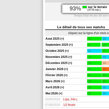
93%
sur le terrain
(4778 min.)
Temps total de jeu de son 
Le détail de tous ses matchs
cliquez sur la ligne d'un mois 
Aout 2025 (+)
90
90
Septembre 2025 (+)
81
90
Octobre 2025 (+)
90
90
Novembre 2025 (+)
90
90
Décembre 2025 (+)
90
24
Janvier 2026 (+)
90
90
Février 2026 (+)
90
90
Mars 2026 (+)
90
90
Avril 2026 (+)
90
90
Mai 2026 (+)
90
90
03/05/2026
Liga, 34e j.
07/05/2026
1/2 finale