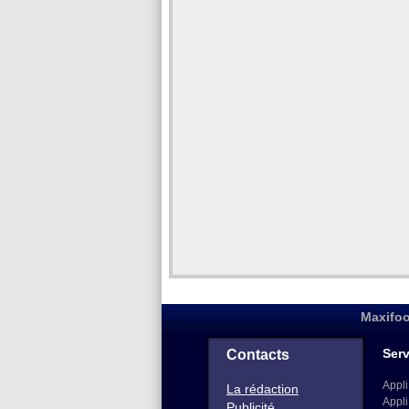
Maxifoo
Serv
Contacts
Appli
La rédaction
Appli
Publicité