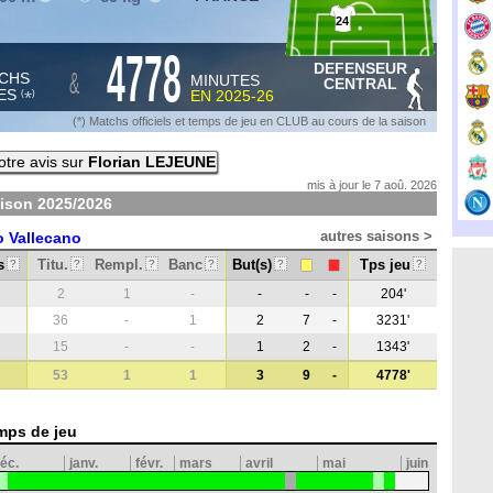
24
s
4778
DEFENSEUR
&
CHS
MINUTES
CENTRAL
ES
EN
2025-26
*
(
)
(*) Matchs officiels et temps de jeu en CLUB au cours de la saison
tre avis sur
Florian LEJEUNE
mis à jour le 7 aoû. 2026
aison
2025/2026
autres saisons >
 Vallecano
s
Titu.
Rempl.
Banc
But(s)
Tps jeu
?
?
?
?
?
?
2
1
-
-
-
-
204'
36
-
1
2
7
-
3231'
15
-
-
1
2
-
1343'
53
1
1
3
9
-
4778'
mps de jeu
éc.
janv.
févr.
mars
avril
mai
juin