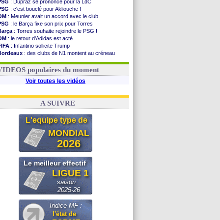
PSG
: Dupraz se prononce pour la LdC
PSG
: c'est bouclé pour Akliouche !
OM
: Meunier avait un accord avec le club
PSG
: le Barça fixe son prix pour Torres
Barça
: Torres souhaite rejoindre le PSG !
OM
: le retour d'Adidas est acté
FIFA
: Infantino sollicite Trump
Bordeaux
: des clubs de N1 montent au créneau
Argentine
: quand Medina recadre... sa mère
Real
: le démenti de Leipzig pour Diomandé
VIDEOS populaires du moment
Voir toutes les vidéos
A SUIVRE
L'equipe type de
MONDIAL
2026
Le meilleur effectif
LIGUE 1
saison
2025-26
Indice MF :
l'état de