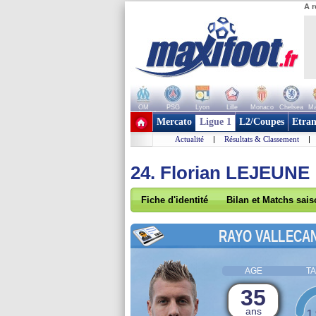
A r
OM
PSG
Lyon
Lille
Monaco
Chelsea
Ma
+ de clubs
Mercato
Ligue 1
L2/Coupes
Etran
Actualité
|
Résultats & Classement
|
24. Florian LEJEUNE
Fiche d'identité
Bilan et Matchs sai
RAYO VALLECA
AGE
TA
35
ans
1