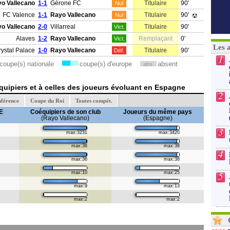
o Vallecano
1-1
Gérone FC
Titulaire
90'
Nul
FC Valence
1-1
Rayo Vallecano
Titulaire
90'
Nul
o Vallecano
2-0
Villarreal
Titulaire
90'
Vict.
Alaves
1-2
Rayo Vallecano
Remplaçant
0'
Vict.
Les 
rystal Palace
1-0
Rayo Vallecano
Titulaire
90'
Déf.
1
coupe(s) nationale
coupe(s) d'europe
absent
abs.
uipiers et à celles des joueurs évoluant en Espagne
2
nférence
Coupe du Roi
Toutes compét.
E
Coéquipiers de son club
Joueurs du même pays
(Rayo Vallecano)
(Espagne)
3
max:3231
max:3420
max:36
max:38
4
max:36
max:38
5
max:10
max:25
max:9
max:13
max:2
max:2