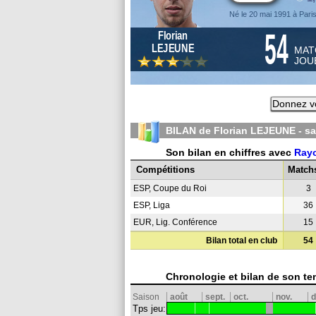
Né le 20 mai 1991 à Pari
54
Florian
LEJEUNE
MAT
JOU
Donnez vo
BILAN de Florian LEJEUNE - s
Son bilan en chiffres avec
Rayo
Compétitions
Match
ESP, Coupe du Roi
3
ESP, Liga
36
EUR, Lig. Conférence
15
Bilan total en club
54
Chronologie et bilan de son te
Saison
août
sept.
oct.
nov.
d
Tps jeu: