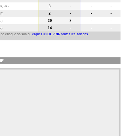
3
-
-
-
P, d2)
2
-
-
-
SP
)
29
3
-
-
2)
14
-
-
-
2)
il de chaque saison ou
cliquez ici OUVRIR toutes les saisons
NE