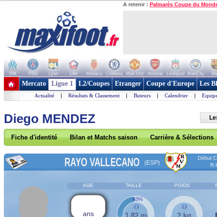
A retenir :
Palmarès Coupe du Mond
OM
PSG
Lyon
Lille
Monaco
Chelsea
Man Utd
Arsenal
Liverpool
ManCity
Ba
+ de clubs
Mercato
Ligue 1
L2/Coupes
Etranger
Coupe d'Europe
Les B
Actualité
|
Résultats & Classement
|
Buteurs
|
Calendrier
|
Equipe
Diego MENDEZ
Le
Fiche d'identité
Bilan et Matchs saison
Carrière & Sélections
Début Co
RAYO VALLECANO
(ESP)
n.
AGE
TAILLE
POIDS
43%
ans
1,82 m
? kg