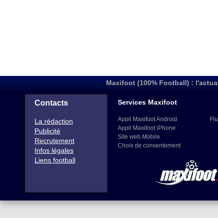
Maxifoot (100% Football) : l'actua
Services Maxifoot
Contacts
Appli Maxifoot Android
Flu
La rédaction
Appli Maxifoot iPhone
Publicité
Site web Mobile
Recrutement
Choix de consentement
Infos légales
Liens football