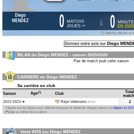
0
0
Diego
&
MENDEZ
MATCHS
MINUTE
JOUES
EN
2025
*
(
)
(*) Matchs officiels e
Donnez votre avis sur
Diego MEND
BILAN de Diego MENDEZ - saison
2025/2026
Pas de match joué cette saison
CARRIERE de Diego MENDEZ
Sa carrière en club
Total
(*)
Age
Saison
Club
match
2022-2023
Rayo Vallecano
2
(ESP
)
Cliquez sur les lignes pour afficher/masquer le détail de chaque saison ou
cliquez ici OU
(*)
Age au début de la saison
Votre AVIS sur Diego MENDEZ