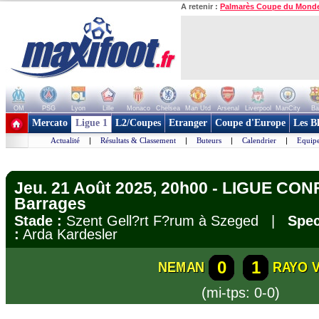
A retenir :
Palmarès Coupe du Mond
OM
PSG
Lyon
Lille
Monaco
Chelsea
Man Utd
Arsenal
Liverpool
ManCity
Ba
+ de clubs
Mercato
Ligue 1
L2/Coupes
Etranger
Coupe d'Europe
Les B
Actualité
|
Résultats & Classement
|
Buteurs
|
Calendrier
|
Equipe
Jeu. 21 Août 2025, 20h00 - LIGUE CO
Barrages
Stade :
Szent Gell?rt F?rum à Szeged |
Spec
:
Arda Kardesler
0
1
NEMAN
RAYO 
(mi-tps: 0-0)