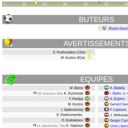
1
10
20
30
40
50
6
BUTEURS
Álvaro Garc
AVERTISSEMENT
S. Pushnyakov (15e)
M. Kozlov (81e)
EQUIPES
M. Belov
A. Batalla
K. Kuchinski
I. Balliu
(M. Kravtsov, 85e)
(
A. 
Y. Pantya
A. Espino
M. Kozlov
Gerard Gu
I. Sadovnichiy
F. Lejeune
E. Parkhomenko
J. Vertrouw
O. Evdokimov
Sergio Cam
A. Yakimov
(A. Nazarenko, 70e)
Unai López