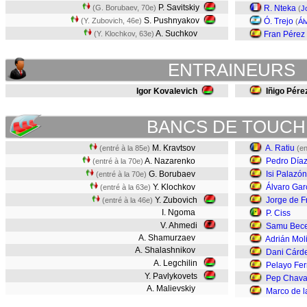
P. Savitskiy
(G. Borubaev, 70e)
R. Nteka
(
J
S. Pushnyakov
(Y. Zubovich, 46e)
Ó. Trejo
(
Ál
A. Suchkov
(Y. Klochkov, 63e)
Fran Pérez
ENTRAINEURS
Igor Kovalevich
Iñigo Pére
BANCS DE TOUCH
M. Kravtsov
A. Ratiu
(entré à la 85e)
(en
A. Nazarenko
Pedro Día
(entré à la 70e)
G. Borubaev
Isi Palazón
(entré à la 70e)
Y. Klochkov
Álvaro Gar
(entré à la 63e)
Y. Zubovich
Jorge de F
(entré à la 46e)
I. Ngoma
P. Ciss
V. Ahmedi
Samu Bece
A. Shamurzaev
Adrián Mol
A. Shalashnikov
Dani Cárd
A. Legchilin
Pelayo Fe
Y. Pavlykovets
Pep Chava
A. Malievskiy
Marco de l