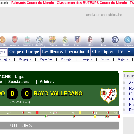
etenir :
Palmarès Coupe du Monde
-
Classement des BUTEURS Coupe du Monde
-
TA
emplacement publicitaire
n Utd
Arsenal
Liverpool
ManCity
Barca
Real
Atletico
Milan
Juve
Inter
Naples
ger
Coupe d'Europe
Les Bleus & International
Chroniques
TV
+
lemagne
|
Belgique
|
Pays-Bas
|
Portugal
|
Turquie
|
Suisse
|
Algérie
|
Lien
AGNE - Liga
edo |
Spectateurs :
- |
Arbitre :
Ac
Ré
0
0
DO
RAYO VALLECANO
Cl
Cal
(mi-tps: 0-0)
Pa
Ré
40
50
60
70
80
90
BUTEURS