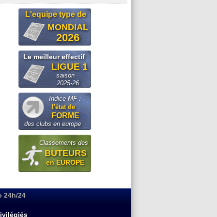
L'equipe type de
MONDIAL
2026
Le meilleur effectif
LIGUE 1
saison
2025-26
Indice MF :
l'état de
FORME
des clubs en europe
Classements des
BUTEURS
en EUROPE
o 24h/24
ivilégiés