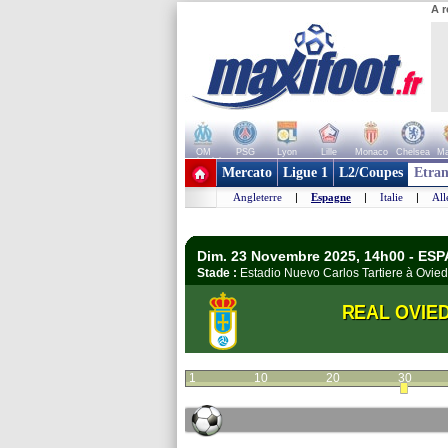
A r
OM
PSG
Lyon
Lille
Monaco
Chelsea
Ma
+ de clubs
Mercato
Ligue 1
L2/Coupes
Etran
Angleterre
|
Espagne
|
Italie
|
Al
Dim. 23 Novembre 2025, 14h00 - ESP
Stade :
Estadio Nuevo Carlos Tartiere à Ovi
REAL OVIE
1
10
20
30