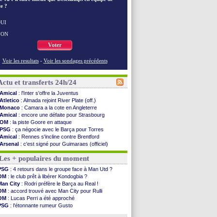
e ?
UI
NON
Voter
Voir les resultats
-
Voir les sondages précédents
Actu et transferts 24h/24
Amical
: l'Inter s'offre la Juventus
Atletico
: Almada rejoint River Plate (off.)
Monaco
: Camara a la cote en Angleterre
Amical
: encore une défaite pour Strasbourg
OM
: la piste Goore en attaque
PSG
: ça négocie avec le Barça pour Torres
Amical
: Rennes s'incline contre Brentford
Arsenal
: c'est signé pour Guimaraes (officiel)
Amical
: Le Mans concède un nul
Les + populaires du moment
Real
: Mourinho durcit les règles
Amical
: Toulouse s'incline lourdement
PSG
: 4 retours dans le groupe face à Man Utd ?
OM
: Benatia et la "médiocrité" dans le club
OM
: le club prêt à libérer Kondogbia ?
Newcastle
: Guimarães, le club se défend
Man City
: Rodri préfère le Barça au Real !
L2
: la 1ère journée à suivre en DIRECT !
OM
: accord trouvé avec Man City pour Rulli
PSG
: une deuxième offre pour Suzuki
OM
: Lucas Perri a été approché
PSG
: le groupe pour le match face à Man Utd
PSG
: l'étonnante rumeur Gusto
OM
: le jour où tout a basculé pour Benatia
OM
: une offre pour Bulka
Heracles
: Reine-Adélaïde, le sort s'acharne...