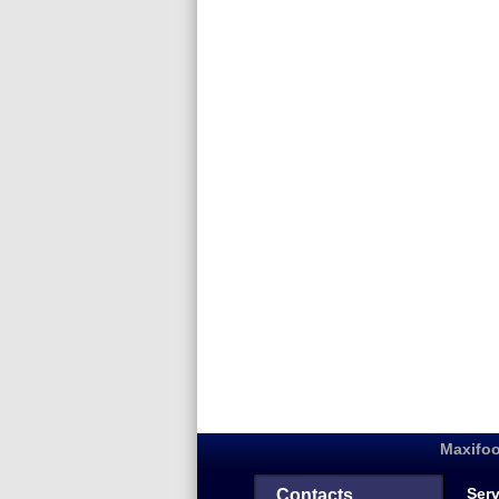
Maxifoo
Serv
Contacts