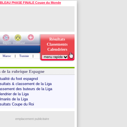
BLEAU PHASE FINALE Coupe du Monde
Résultats
Bayern
Dortmund
Classements
Calendriers
Maroc
|
Tunisie
|
s de la rubrique Espagne
tualité du foot espagnol
sultats & classement de la Liga
assement des buteurs de la Liga
endrier de la Liga
lmarès de la Liga
sultats Coupe du Roi
emplacement publicitaire