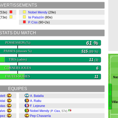
AVERTISSEMENTS
(53e)
Nobel Mendy
(29e)
(73e)
Isi Palazón
(80e)
P. Ciss
(90+2e)
STATS DU MATCH
61 %
POSSESSION
(%)
PASSES
515
(réussies %)
(89 %)
TIRS
11
(cadrés)
(3)
CORNERS JOUES
6
FAUTES SUBIES
11
Nac
R
EQUIPES
E
A
L
M
dell
A. Batalla
O
V
Ba
idal
A. Ratiu
I
Viña
E
R
D
stas
F. Lejeune
O
B
alvo
Nobel Mendy
(
P. Ciss
, 57e)
Fo
opez
Pep Chavarría