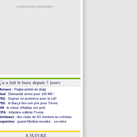
Ouganda
: Owori battu à mort à Kampala
Monaco
: Mawissa a gravement blessé Uche
emplacement publicitaire
OM
: accord avec la Real Sociedad pour Aguerd
Barça
: Araujo va partir en prêt à Liverpool
OM
: Côme pousse pour Gouiri
Man Utd
: le groupe pour défier le PSG
L3
: Caen premier leader
Voir les brèves précédentes
Ça a fait le buzz depuis 7 jours
Monaco
: Pogba pointé du doigt
Real
: Diomandé arrive pour 140 M€ !
PSG
: Dupraz se prononce pour la LdC
PSG
: le Barça fixe son prix pour Torres
OM
: le retour d'Adidas est acté
FIFA
: Infantino sollicite Trump
Bordeaux
: des clubs de N1 montent au créneau
Argentine
: quand Medina recadre... sa mère
Real
: le démenti de Leipzig pour Diomandé
OM
: Paixão attire un 2e club anglais
A SUIVRE