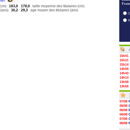
van
Franc
(cm) :
183,0
178,0
: taille moyenne des titulaires (cm)
(ans) :
30,2
29,3
: age moyen des titulaires (ans)
O
15h41
15h21
15h14
14h59
14h43
14h14
13h59
13h55
13h48
13h30
12h49
07/08
12h22
06/08
12h00
06/08
11h46
06/08
11h20
07/08
10h49
06/08
10h32
06/08
10h10