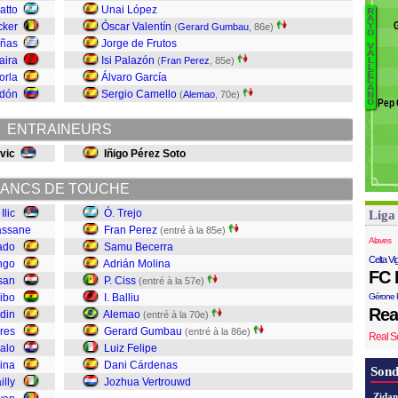
A
atto
Unai López
R
B
Si
A
cker
Óscar Valentín
(
Gerard Gumbau
, 86e)
Y
O
H
V
iñas
Jorge de Frutos
V
L
A
D
aira
Isi Palazón
(
Fran Perez
, 85e)
L
A
L
L
E
orla
Álvaro García
C
G
A
ndón
Sergio Camello
(
Alemao
, 70e)
N
Ili
Pep 
O
A
Ba
ENTRAINEURS
Ci
vic
Iñigo Pérez Soto
S
Pe
ANCS DE TOUCHE
Tr
Ilic
Ó. Trejo
Liga
assane
Fran Perez
(entré à la 85e)
Alaves
ado
Samu Becerra
Celta Vi
ngo
Adrián Molina
FC 
san
P. Ciss
(entré à la 57e)
ibo
I. Balliu
Gérone 
Rea
din
Alemao
(entré à la 70e)
res
Gerard Gumbau
(entré à la 86e)
Real S
alo
Luiz Felipe
ina
Dani Cárdenas
Sond
illy
Jozhua Vertrouwd
Zidan