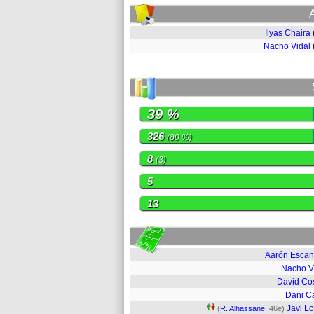
Ilyas Chaira
Nacho Vidal
39 %
326
(80 %)
8
(3)
5
13
Aarón Escan
Nacho V
David Co
Dani C
Javi L
(
R. Alhassane
, 46e)