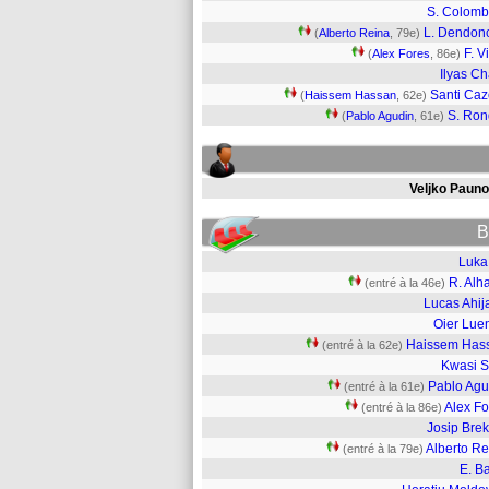
S. Colomb
L. Dendon
(
Alberto Reina
, 79e)
F. V
(
Alex Fores
, 86e)
Ilyas Ch
Santi Caz
(
Haissem Hassan
, 62e)
S. Ro
(
Pablo Agudin
, 61e)
Veljko Pauno
B
Luka 
R. Alh
(entré à la 46e)
Lucas Ahij
Oier Lue
Haissem Has
(entré à la 62e)
Kwasi S
Pablo Agu
(entré à la 61e)
Alex Fo
(entré à la 86e)
Josip Brek
Alberto Re
(entré à la 79e)
E. Ba