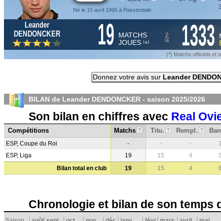
3
Né le 15 avril 1995 à Passendale
19
1333
Leander
&
DENDONCKER
MATCHS
JOUES
*
(
)
(*) Matchs officiels e
Donnez votre avis sur
Leander DENDO
BILAN de Leander DENDONCKER - saison
2025/2026
Son bilan en chiffres avec
Real Ovi
Compétitions
Matchs
Titu.
Rempl.
Ban
?
?
?
ESP, Coupe du Roi
-
-
-
ESP, Liga
19
15
4
Bilan total en club
19
15
4
Chronologie et bilan de son temps 
Saison
août
sept.
oct.
nov.
déc.
janv.
févr.
mars
avril
mai