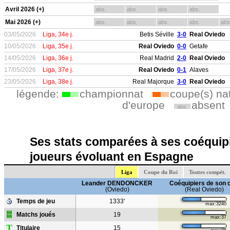
Avril 2026 (+)
abs.
abs.
abs.
abs.
Mai 2026 (+)
abs.
abs.
abs.
abs.
abs
03/05/2026
Liga, 34e j.
Betis Séville
3-0
Real Oviedo
10/05/2026
Liga, 35e j.
Real Oviedo
0-0
Getafe
14/05/2026
Liga, 36e j.
Real Madrid
2-0
Real Oviedo
17/05/2026
Liga, 37e j.
Real Oviedo
0-1
Alaves
23/05/2026
Liga, 38e j.
Real Majorque
3-0
Real Oviedo
légende:
championnat
coupe(s) na
d'europe
absent
abs.
Ses stats comparées à ses coéquipi
joueurs évoluant en Espagne
Liga
Coupe du Roi
Toutes compét.
Leander DENDONCKER
Coéquipiers de son 
(Oviedo)
(Real Oviedo)
Temps de jeu
1333'
max:3240
Matchs joués
19
max:37
T
Titulaire
15