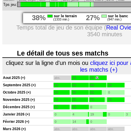
Tps jeu:
38%
sur le terrain
27%
sur le banc
(1333 min.)
(947 min.)
Temps total de jeu de son équipe (
Real Ovi
3540 minutes
Le détail de tous ses matchs
cliquez sur la ligne d'un mois ou
cliquez ici pour 
les matchs (+)
Aout 2025 (+)
abs.
90
90
Septembre 2025 (+)
90
90
89
90
Octobre 2025 (+)
83
90
65
0
Novembre 2025 (+)
90
85
79
90
Décembre 2025 (+)
82
90
0
Janvier 2026 (+)
0
4
19
0
3
Février 2026 (+)
0
14
0
Mars 2026 (+)
abs.
abs.
abs.
abs.