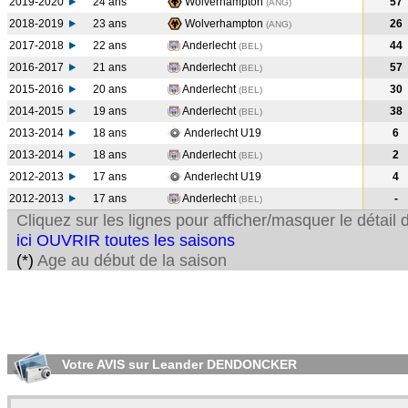
2019-2020
24 ans
Wolverhampton
57
(ANG
)
2018-2019
23 ans
Wolverhampton
26
(ANG
)
2017-2018
22 ans
Anderlecht
44
(BEL
)
2016-2017
21 ans
Anderlecht
57
(BEL
)
2015-2016
20 ans
Anderlecht
30
(BEL
)
2014-2015
19 ans
Anderlecht
38
(BEL
)
2013-2014
18 ans
Anderlecht U19
6
2013-2014
18 ans
Anderlecht
2
(BEL
)
2012-2013
17 ans
Anderlecht U19
4
2012-2013
17 ans
Anderlecht
-
(BEL
)
Cliquez sur les lignes pour afficher/masquer le détai
ici OUVRIR toutes les saisons
(*)
Age au début de la saison
Votre AVIS sur Leander DENDONCKER