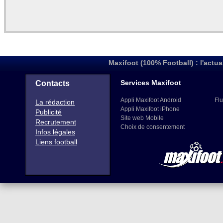
Maxifoot (100% Football) : l'actua
Services Maxifoot
Contacts
Appli Maxifoot Android
Flu
La rédaction
Appli Maxifoot iPhone
Publicité
Site web Mobile
Recrutement
Choix de consentement
Infos légales
Liens football