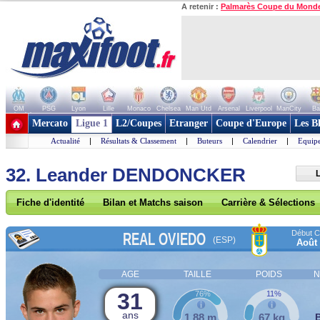
A retenir :
Palmarès Coupe du Mond
OM
PSG
Lyon
Lille
Monaco
Chelsea
Man Utd
Arsenal
Liverpool
ManCity
Ba
+ de clubs
Mercato
Ligue 1
L2/Coupes
Etranger
Coupe d'Europe
Les B
Actualité
|
Résultats & Classement
|
Buteurs
|
Calendrier
|
Equipe
32. Leander DENDONCKER
L
Fiche d'identité
Bilan et Matchs saison
Carrière & Sélections
Début Co
REAL OVIEDO
(ESP)
Août
AGE
TAILLE
POIDS
N
31
76%
11%
ans
1,88 m
67 kg