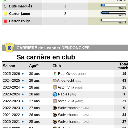
max:36
Buts marqués
1
max:9
Carton jaune
2
max:7
Carton rouge
-
max:2
CARRIERE de Leander DENDONCKER
Sa carrière en club
Total
(*)
Age
Saison
Club
match
2025-2026
30 ans
Real Oviedo
19
(ESP)
2024-2025
29 ans
Anderlecht
43
(BEL
)
2023-2024
28 ans
Aston Villa
15
(ANG
)
2023-2024
28 ans
Naples
3
(ITA
)
2022-2023
27 ans
Aston Villa
21
(ANG
)
2022-2023
27 ans
Wolverhampton
5
(ANG
)
2021-2022
26 ans
Wolverhampton
34
(ANG
)
2020-2021
25 ans
Wolverhampton
37
(ANG
)