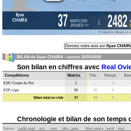
37
2482
Ilyas
&
CHAIRA
MATCHS
JOUES
*
(
)
(*) Matchs officiels e
Donnez votre avis sur
Ilyas CHAIR
BILAN de Ilyas CHAIRA - saison
2025/2026
Son bilan en chiffres avec
Real Ovi
Compétitions
Matchs
Titu.
Rempl.
Ban
?
?
?
ESP, Coupe du Roi
1
-
1
-
ESP, Liga
36
30
6
-
Bilan total en club
37
30
7
-
Chronologie et bilan de son temps 
Saison
août
sept.
oct.
nov.
déc.
janv.
févr.
mars
avril
mai