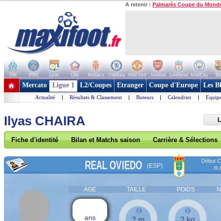
A retenir :
Palmarès Coupe du Mond
OM
PSG
Lyon
Lille
Monaco
Chelsea
Man Utd
Arsenal
Liverpool
ManCity
Ba
+ de clubs
Mercato
Ligue 1
L2/Coupes
Etranger
Coupe d'Europe
Les B
Actualité
|
Résultats & Classement
|
Buteurs
|
Calendrier
|
Equipe
Ilyas CHAIRA
L
Fiche d'identité
Bilan et Matchs saison
Carrière & Sélections
Début Co
REAL OVIEDO
(ESP)
n.
AGE
TAILLE
POIDS
N
ans
? m
? kg