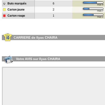
Buts marqués
6
max:9
Carton jaune
2
max:7
Carton rouge
1
max:2
CARRIERE de Ilyas CHAIRA
Votre AVIS sur Ilyas CHAIRA