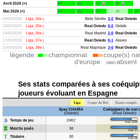
Avril 2026 (+)
90
83
90
90
Mai 2026 (+)
90
84
54
24
90
03/05/2026
Liga, 34e j.
Betis Séville
3-0
Real Oviedo
10/05/2026
Liga, 35e j.
Real Oviedo
0-0
Getafe
14/05/2026
Liga, 36e j.
Real Madrid
2-0
Real Oviedo
17/05/2026
Liga, 37e j.
Real Oviedo
0-1
Alaves
23/05/2026
Liga, 38e j.
Real Majorque
3-0
Real Oviedo
légende:
championnat
coupe(s) na
d'europe
absent
abs.
Ses stats comparées à ses coéquipi
joueurs évoluant en Espagne
Liga
Coupe du Roi
Toutes compét.
Ilyas CHAIRA
Coéquipiers de son 
(Oviedo)
(Real Oviedo)
Temps de jeu
2461'
max:3240
Matchs joués
36
max:37
T
Titulaire
30
max:36