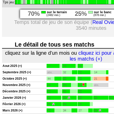
Tps jeu:
70%
sur le terrain
25%
sur le banc
(2482 min.)
(878 min.)
Temps total de jeu de son équipe (
Real Ovi
3540 minutes
Le détail de tous ses matchs
cliquez sur la ligne d'un mois ou
cliquez ici pour 
les matchs (+)
Aout 2025 (+)
77
79
31
Septembre 2025 (+)
abs.
32
75
14
Octobre 2025 (+)
44
80
76
21
Novembre 2025 (+)
69
53
53
abs.
Décembre 2025 (+)
66
46
82
Janvier 2026 (+)
85
85
90
90
90
Février 2026 (+)
90
90
72
Mars 2026 (+)
46
34
27
90