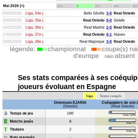
Mai 2026 (+)
abs.
0
abs.
abs.
abs
03/05/2026
Liga, 34e j.
Betis Séville
3-0
Real Oviedo
10/05/2026
Liga, 35e j.
Real Oviedo
0-0
Getafe
14/05/2026
Liga, 36e j.
Real Madrid
2-0
Real Oviedo
17/05/2026
Liga, 37e j.
Real Oviedo
0-1
Alaves
23/05/2026
Liga, 38e j.
Real Majorque
3-0
Real Oviedo
légende:
championnat
coupe(s) na
d'europe
absent
abs.
Ses stats comparées à ses coéquipi
joueurs évoluant en Espagne
Liga
Toutes compét.
Oviemuno EJARIA
Coéquipiers de son 
(Oviedo)
(Real Oviedo)
Temps de jeu
196'
max:3240
Matchs joués
8
max:37
T
Titulaire
2
max:36
Buts marqués
-