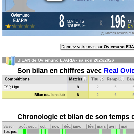
8
196
Oviemuno
&
EJARIA
MATCHS
MI
JOUES
E
*
(
)
(*) Matchs officiels e
Donnez votre avis sur
Oviemuno EJA
BILAN de Oviemuno EJARIA - saison
2025/2026
Son bilan en chiffres avec
Real Ovi
Compétitions
Matchs
Titu.
Rempl.
Ban
?
?
?
ESP, Liga
8
2
6
Bilan total en club
8
2
6
Chronologie et bilan de son temps 
Saison
août
sept.
oct.
nov.
déc.
janv.
févr.
mars
avril
mai
Tps jeu: