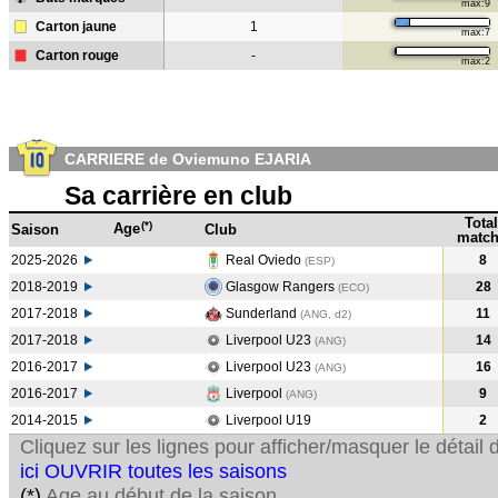
max:9
Carton jaune
1
max:7
Carton rouge
-
max:2
CARRIERE de Oviemuno EJARIA
Sa carrière en club
Total
(*)
Age
Saison
Club
match
2025-2026
Real Oviedo
8
(ESP)
2018-2019
Glasgow Rangers
28
(ECO
)
2017-2018
Sunderland
11
(ANG, d2)
2017-2018
Liverpool U23
14
(ANG
)
2016-2017
Liverpool U23
16
(ANG
)
2016-2017
Liverpool
9
(ANG
)
2014-2015
Liverpool U19
2
Cliquez sur les lignes pour afficher/masquer le détai
ici OUVRIR toutes les saisons
(*)
Age au début de la saison