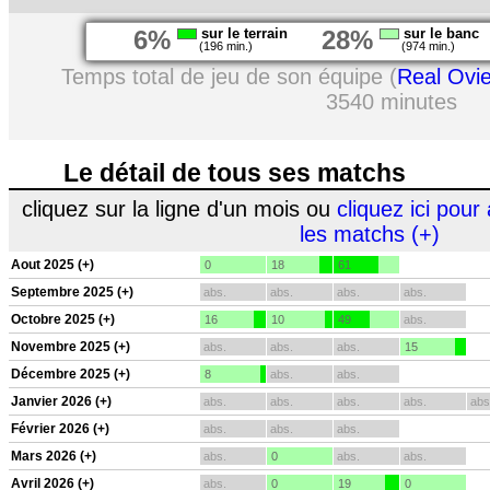
6%
sur le terrain
28%
sur le banc
(196 min.)
(974 min.)
Temps total de jeu de son équipe (
Real Ovi
3540 minutes
Le détail de tous ses matchs
cliquez sur la ligne d'un mois ou
cliquez ici pour 
les matchs (+)
Aout 2025 (+)
0
18
61
Septembre 2025 (+)
abs.
abs.
abs.
abs.
Octobre 2025 (+)
16
10
49
abs.
Novembre 2025 (+)
abs.
abs.
abs.
15
Décembre 2025 (+)
8
abs.
abs.
Janvier 2026 (+)
abs.
abs.
abs.
abs.
abs
Février 2026 (+)
abs.
abs.
abs.
Mars 2026 (+)
abs.
0
abs.
abs.
Avril 2026 (+)
abs.
0
19
0