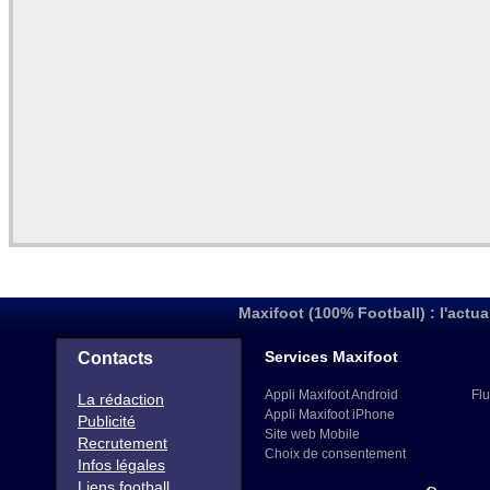
Maxifoot (100% Football) : l'actua
Services Maxifoot
Contacts
Appli Maxifoot Android
Flu
La rédaction
Appli Maxifoot iPhone
Publicité
Site web Mobile
Recrutement
Choix de consentement
Infos légales
Liens football