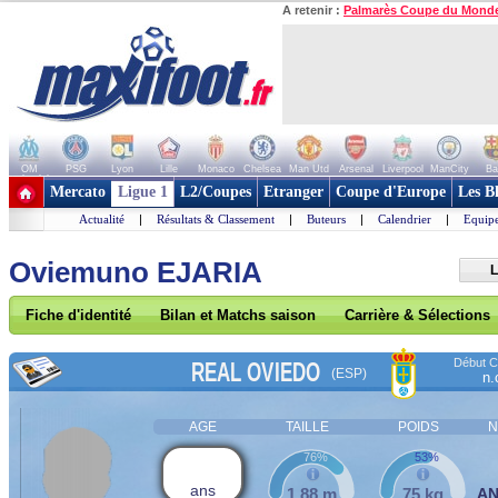
A retenir :
Palmarès Coupe du Mond
OM
PSG
Lyon
Lille
Monaco
Chelsea
Man Utd
Arsenal
Liverpool
ManCity
Ba
+ de clubs
Mercato
Ligue 1
L2/Coupes
Etranger
Coupe d'Europe
Les B
Actualité
|
Résultats & Classement
|
Buteurs
|
Calendrier
|
Equipe
Oviemuno EJARIA
L
Fiche d'identité
Bilan et Matchs saison
Carrière & Sélections
Début Co
REAL OVIEDO
(ESP)
n.
AGE
TAILLE
POIDS
N
76%
53%
ans
1,88 m
75 kg
A