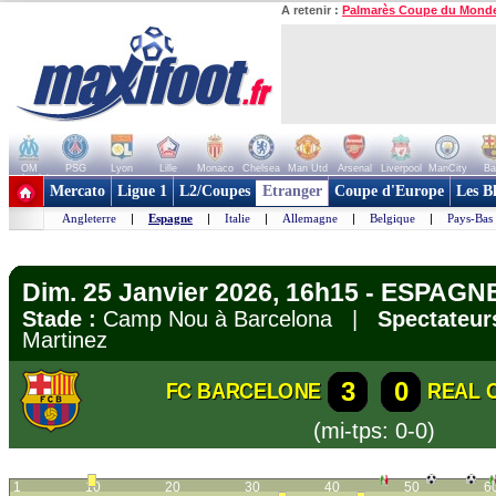
A retenir :
Palmarès Coupe du Mond
OM
PSG
Lyon
Lille
Monaco
Chelsea
Man Utd
Arsenal
Liverpool
ManCity
Ba
+ de clubs
Mercato
Ligue 1
L2/Coupes
Etranger
Coupe d'Europe
Les B
Angleterre
|
Espagne
|
Italie
|
Allemagne
|
Belgique
|
Pays-Bas
Dim. 25 Janvier 2026, 16h15 - ESPAGNE
Stade :
Camp Nou à Barcelona |
Spectateur
Martinez
3
0
FC BARCELONE
REAL 
(mi-tps: 0-0)
1
10
20
30
40
50
6