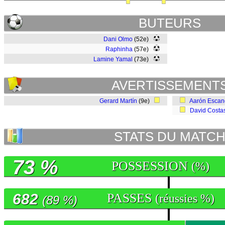
BUTEURS
Dani Olmo
(52e)
Raphinha
(57e)
Lamine Yamal
(73e)
AVERTISSEMENT
Gerard Martín
(9e)
Aarón Escan
David Costa
STATS DU MATC
73 %
POSSESSION
(%)
682
PASSES
(réussies %)
(89 %)