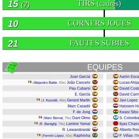
15
TIRS
(cadrés)
(7)
10
CORNERS JOUES
21
FAUTES SUBIES
EQUIPES
Joan García
Aarón Esca
João Cancelo
Lucas Ahij
(
Alejandro Balde
, 60e)
Pau Cubarsí
David Cost
E. García
David Car
Gerard Martín
Javi Lopez
(
J. Koundé
, 46e)
Marc Casadó
Haissem H
F. de Jong
Kwasi Sibo
Dani Olmo
S. Colomba
(
Marc Bernal
, 75e)
Lamine Yamal
Ilyas Chair
(
R. Bardghji
, 79e)
R. Lewandowski
Alberto Re
Raphinha
F. Viñas
(
Fermín López
, 60e)
(
Th