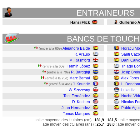
ENTRAINEURS
Hansi Flick
Guillermo 
BANCS DE TOUCH
Alejandro Balde
Horatiu M
(entré à la 60e)
R. Araújo
Santi Cazo
M. Rashford
Dani Calv
Fermín López
Thiago Bo
(entré à la 60e)
R. Bardghji
Josip Brek
(entré à la 79e)
Marc Bernal
Alex Fores
(entré à la 75e)
J. Koundé
L. Dendon
(entré à la 46e)
W. Szczesny
Luka Ilic
Toni Fernández
Nacho Vid
D. Kochen
Nicolas F
Juan Hernandez
Pablo Agu
Tomas Marques
taille moyenne des titulaires (cm) :
181,9
181,5
: taille moye
age moyen des titulaires (ans) :
25,7
28,0
: age moyen de