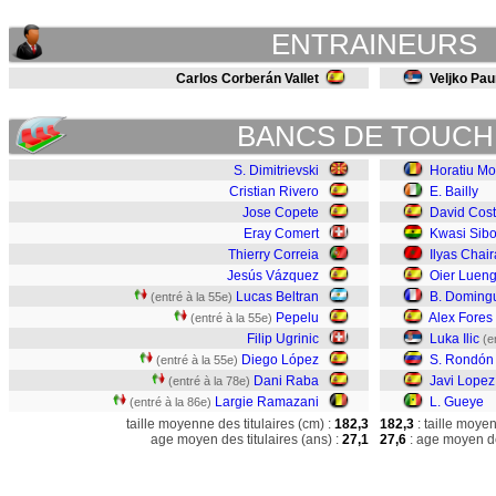
ENTRAINEURS
Carlos Corberán Vallet
Veljko Pau
BANCS DE TOUCH
S. Dimitrievski
Horatiu M
Cristian Rivero
E. Bailly
Jose Copete
David Cos
Eray Comert
Kwasi Sib
Thierry Correia
Ilyas Chair
Jesús Vázquez
Oier Luen
Lucas Beltran
B. Doming
(entré à la 55e)
Pepelu
Alex Fores
(entré à la 55e)
Filip Ugrinic
Luka Ilic
(e
Diego López
S. Rondón
(entré à la 55e)
Dani Raba
Javi Lopez
(entré à la 78e)
Largie Ramazani
L. Gueye
(entré à la 86e)
taille moyenne des titulaires (cm) :
182,3
182,3
: taille moye
age moyen des titulaires (ans) :
27,1
27,6
: age moyen de