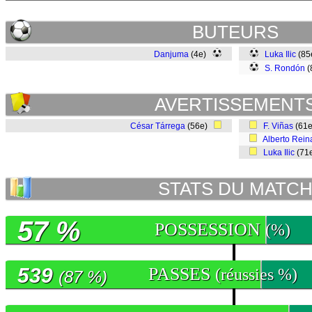
BUTEURS
Danjuma
(4e)
Luka Ilic
(85
S. Rondón
(
AVERTISSEMENT
César Tárrega
(56e)
F. Viñas
(61
Alberto Rein
Luka Ilic
(71
STATS DU MATC
57 %
POSSESSION
(%)
539
PASSES
(réussies %)
(87 %)