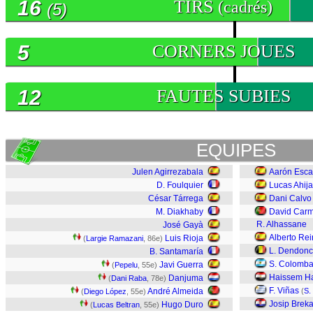
16
TIRS
(cadrés)
(5)
5
CORNERS JOUES
12
FAUTES SUBIES
EQUIPES
Julen Agirrezabala
Aarón Esca
D. Foulquier
Lucas Ahij
César Tárrega
Dani Calvo
M. Diakhaby
David Car
R. Alhassane
José Gayà
Alberto Re
Luis Rioja
(
Largie Ramazani
, 86e)
L. Dendonc
B. Santamaría
S. Colomba
Javi Guerra
(
Pepelu
, 55e)
Haissem H
Danjuma
(
Dani Raba
, 78e)
F. Viñas
André Almeida
(
S.
(
Diego López
, 55e)
Josip Breka
Hugo Duro
(
Lucas Beltran
, 55e)