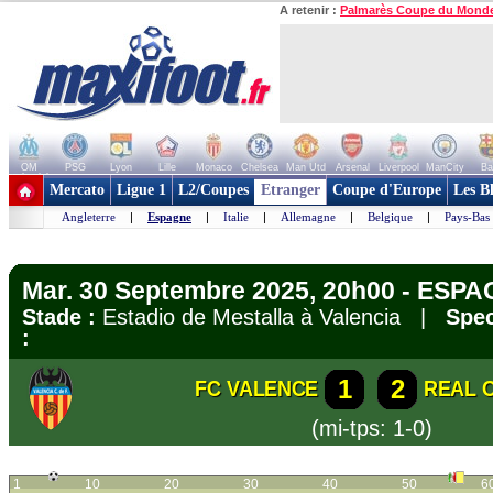
A retenir :
Palmarès Coupe du Mond
OM
PSG
Lyon
Lille
Monaco
Chelsea
Man Utd
Arsenal
Liverpool
ManCity
Ba
+ de clubs
Mercato
Ligue 1
L2/Coupes
Etranger
Coupe d'Europe
Les B
Angleterre
|
Espagne
|
Italie
|
Allemagne
|
Belgique
|
Pays-Bas
Mar. 30 Septembre 2025, 20h00 - ESPA
Stade :
Estadio de Mestalla à Valencia |
Spec
:
1
2
FC VALENCE
REAL 
(mi-tps: 1-0)
1
10
20
30
40
50
6