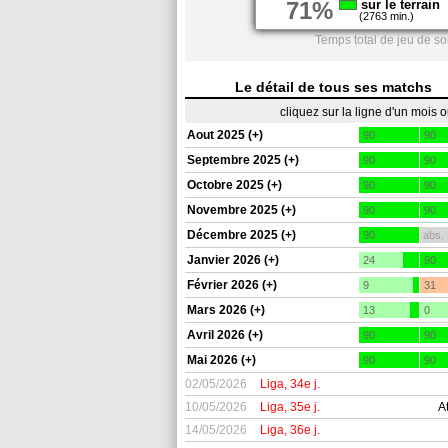
71%
sur le terrain
(2763 min.)
Temps total de jeu de so
Le détail de tous ses matchs
cliquez sur la ligne d'un mois 
Aout 2025 (+)
90
90
Septembre 2025 (+)
90
90
Octobre 2025 (+)
90
90
Novembre 2025 (+)
90
90
Décembre 2025 (+)
90
abs.
Janvier 2026 (+)
24
90
Février 2026 (+)
9
31
Mars 2026 (+)
13
0
Avril 2026 (+)
90
90
Mai 2026 (+)
90
90
02/05/2026
Liga, 34e j.
10/05/2026
Liga, 35e j.
A
14/05/2026
Liga, 36e j.