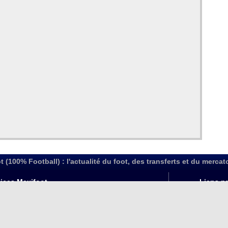
t (100% Football) : l'actualité du foot, des transferts et du mercat
ices Maxifoot
Liens pr
 Maxifoot Android
Flux RSS info foot
Liens foot
 Maxifoot iPhone
Maxifoot-
(livescore
web Mobile
x de consentement