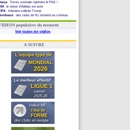
Barça
: Torres souhaite rejoindre le PSG !
OM
: le retour d'Adidas est acté
FIFA
: Infantino sollicite Trump
Bordeaux
: des clubs de N1 montent au créneau
Argentine
: quand Medina recadre... sa mère
Real
: le démenti de Leipzig pour Diomandé
VIDEOS populaires du moment
Voir toutes les vidéos
A SUIVRE
L'equipe type de
MONDIAL
2026
Le meilleur effectif
LIGUE 1
saison
2025-26
Indice MF :
l'état de
FORME
des clubs en europe