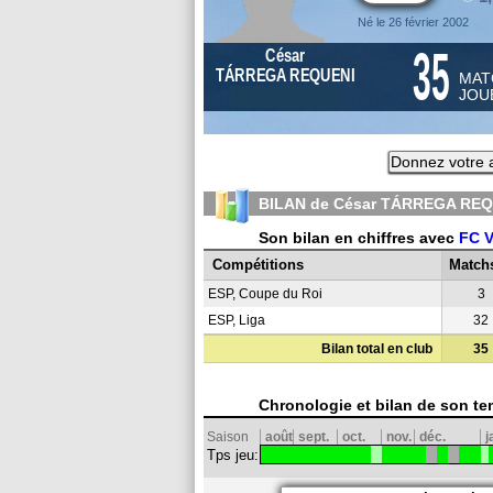
Né le 26 février 2002
35
César
TÁRREGA REQUENI
MAT
JOU
Donnez votre 
BILAN de César TÁRREGA REQ
Son bilan en chiffres avec
FC V
Compétitions
Match
ESP, Coupe du Roi
3
ESP, Liga
32
Bilan total en club
35
Chronologie et bilan de son te
Saison
août
sept.
oct.
nov.
déc.
j
Tps jeu: