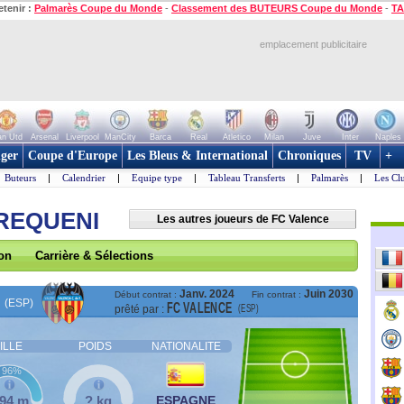
etenir :
Palmarès Coupe du Monde
-
Classement des BUTEURS Coupe du Monde
-
TA
emplacement publicitaire
n Utd
Arsenal
Liverpool
ManCity
Barca
Real
Atletico
Milan
Juve
Inter
Naples
ger
Coupe d'Europe
Les Bleus & International
Chroniques
TV
+
Buteurs
|
Calendrier
|
Equipe type
|
Tableau Transferts
|
Palmarès
|
Les Cl
 REQUENI
Les autres joueurs de FC Valence
son
Carrière & Sélections
Janv. 2024
Juin 2030
Début contrat :
Fin contrat :
(ESP)
FC VALENCE
(ESP)
prêté par :
ILLE
POIDS
NATIONALITE
96%
,94 m
? kg
ESPAGNE