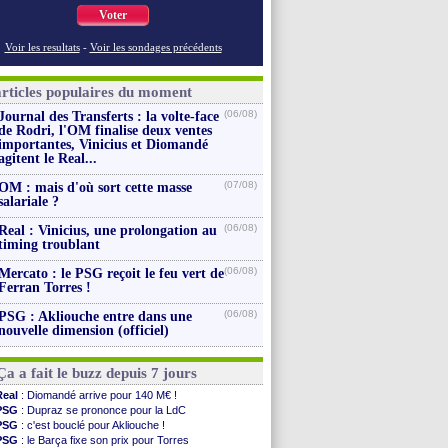
Voter
Voir les resultats
-
Voir les sondages précédents
articles populaires du moment
(06/08)
Journal des Transferts : la volte-face
de Rodri, l'OM finalise deux ventes
importantes, Vinicius et Diomandé
agitent le Real...
(07/08)
OM : mais d'où sort cette masse
salariale ?
(06/08)
Real : Vinicius, une prolongation au
timing troublant
(06/08)
Mercato : le PSG reçoit le feu vert de
Ferran Torres !
(06/08)
PSG : Akliouche entre dans une
nouvelle dimension (officiel)
Ça a fait le buzz depuis 7 jours
Real
: Diomandé arrive pour 140 M€ !
PSG
: Dupraz se prononce pour la LdC
PSG
: c'est bouclé pour Akliouche !
PSG
: le Barça fixe son prix pour Torres