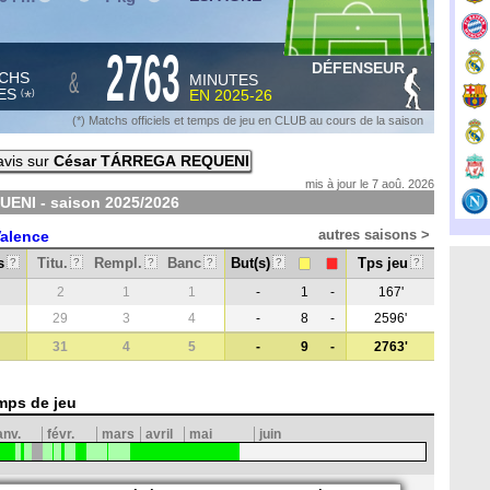
2763
DÉFENSEUR
&
CHS
MINUTES
ES
EN
2025-26
*
(
)
(*) Matchs officiels et temps de jeu en CLUB au cours de la saison
avis sur
César TÁRREGA REQUENI
mis à jour le 7 aoû. 2026
UENI - saison
2025/2026
autres saisons >
alence
s
Titu.
Rempl.
Banc
But(s)
Tps jeu
?
?
?
?
?
?
2
1
1
-
1
-
167'
29
3
4
-
8
-
2596'
31
4
5
-
9
-
2763'
mps de jeu
anv.
févr.
mars
avril
mai
juin