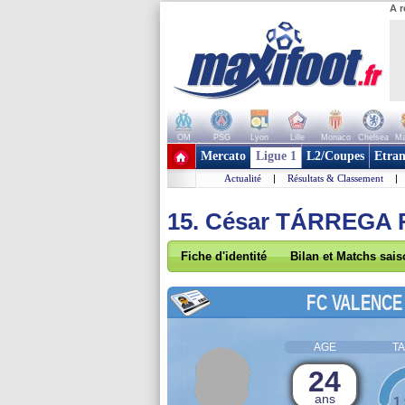
A r
OM
PSG
Lyon
Lille
Monaco
Chelsea
Ma
+ de clubs
Mercato
Ligue 1
L2/Coupes
Etran
Actualité
|
Résultats & Classement
|
15. César TÁRREGA
Fiche d'identité
Bilan et Matchs sai
FC VALENCE
AGE
TA
24
ans
1