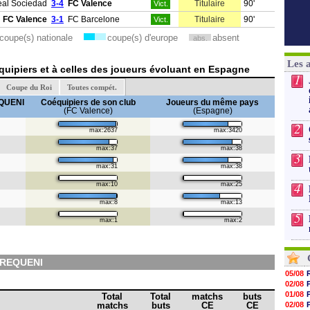
al Sociedad
3-4
FC Valence
Titulaire
90'
Vict.
FC Valence
3-1
FC Barcelone
Titulaire
90'
Vict.
coupe(s) nationale
coupe(s) d'europe
absent
abs.
Les 
uipiers et à celles des joueurs évoluant en Espagne
1
Coupe du Roi
Toutes compét.
QUENI
Coéquipiers de son club
Joueurs du même pays
(FC Valence)
(Espagne)
2
max:2637
max:3420
max:37
max:38
3
max:31
max:38
4
max:10
max:25
max:8
max:13
5
max:1
max:2
 REQUENI
05/08
02/08
01/08
Total
Total
matchs
buts
matchs
buts
CE
CE
02/08