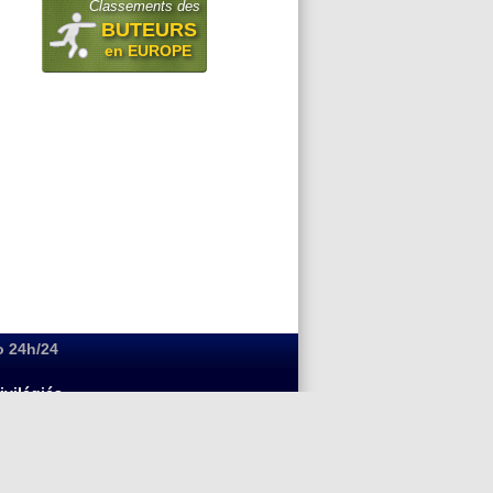
Classements des
BUTEURS
en EUROPE
o 24h/24
ivilégiés
ball
Cinema et DVD
Live
Non au racisme
)