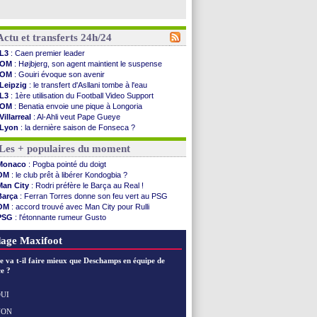
Actu et transferts 24h/24
L3
: Caen premier leader
OM
: Højbjerg, son agent maintient le suspense
OM
: Gouiri évoque son avenir
Leipzig
: le transfert d'Asllani tombe à l'eau
L3
: 1ère utilisation du Football Video Support
OM
: Benatia envoie une pique à Longoria
Villarreal
: Al-Ahli veut Pape Gueye
Lyon
: la dernière saison de Fonseca ?
OM
: un nouveau prétendant pour Højbjerg
Les + populaires du moment
Brest
: un gardien norvégien en approche ?
OM
: McCourt a versé 120 M€ en 2026
Monaco
: Pogba pointé du doigt
PSG
: 4 retours dans le groupe face à Man Utd ...
OM
: le club prêt à libérer Kondogbia ?
Nice
: Kevin Carlos va partir en Italie
Man City
: Rodri préfère le Barça au Real !
L1
: prison avec sursis requis contre un arbitre
Barça
: Ferran Torres donne son feu vert au PSG
Leganés
: c'est signé pour Luca Zidane (off.)
OM
: accord trouvé avec Man City pour Rulli
Atletico
: Ruggeri en route pour Aston Villa
PSG
: l'étonnante rumeur Gusto
Monaco
: Filipe Luis soutient Biereth
OM
: une offre pour Bulka
Lyon
: Mangala prêté à Getafe (officiel)
Ouganda
: Owori battu à mort à Kampala
age Maxifoot
PSG
: Nsoki va signer en Croatie
Arsenal
: Naples vise Gabriel Jesus
e va t-il faire mieux que Deschamps en équipe de
Real
: Mastantuono prêté à la Fiorentina (off.)
e ?
Man City
: accord avec le Barça pour Rodri ?
Rennes
: Haise a prolongé (officiel)
UI
Palace
: Tomiyasu a convaincu (officiel)
NON
Voir les brèves précédentes