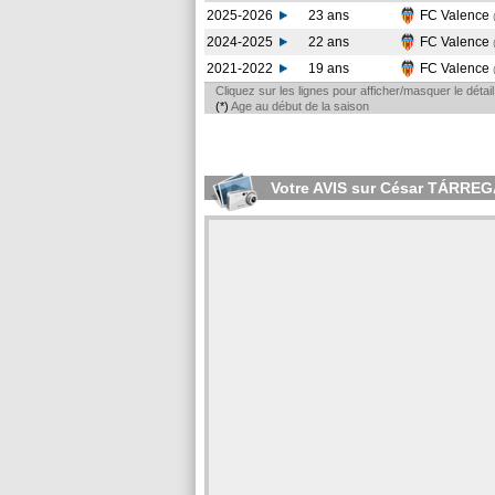
2025-2026
23 ans
FC Valence
2024-2025
22 ans
FC Valence
2021-2022
19 ans
FC Valence
Cliquez sur les lignes pour afficher/masquer le déta
(*)
Age au début de la saison
Votre AVIS sur César TÁRRE