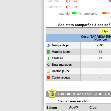
17/05/2026
Liga, 37e j.
Re
23/05/2026
Liga, 38e j.
légende:
championnat
Ses stats comparées à ses coéq
Liga
César TÁRREGA RE
(Valence)
Temps de jeu
2596'
Matchs joués
32
T
Titulaire
29
Buts marqués
-
Carton jaune
8
Carton rouge
-
CARRIERE de César TÁRREGA
Sa carrière en club
(*)
Age
Saison
Club