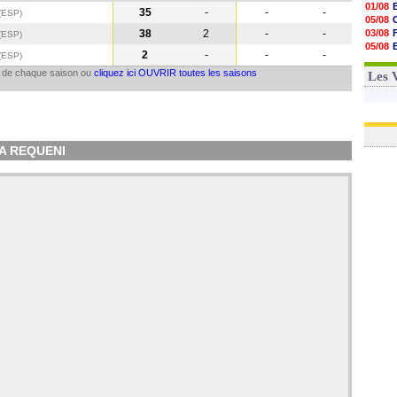
01/08
35
-
-
-
(ESP)
05/08
38
2
-
-
03/08
(ESP
)
05/08
2
-
-
-
(ESP
)
03/08
il de chaque saison ou
cliquez ici OUVRIR toutes les saisons
03/08
Les 
GA REQUENI