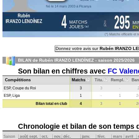
Né le 14 mars 2003 à Picanya
4
295
Rubén
&
IRANZO LENDÍNEZ
MATCHS
MI
JOUES
E
*
(
)
(*) Matchs officiels e
Donnez votre avis sur
Rubén IRANZO LE
BILAN de Rubén IRANZO LENDÍNEZ - saison
2025/2026
Son bilan en chiffres avec
FC Valen
Compétitions
Matchs
Titu.
Rempl.
Ban
?
?
?
ESP, Coupe du Roi
3
3
-
ESP, Liga
1
-
1
2
Bilan total en club
4
3
1
2
Chronologie et bilan de son temps 
Saison
août
sept.
oct.
nov.
déc.
janv.
févr.
mars
avril