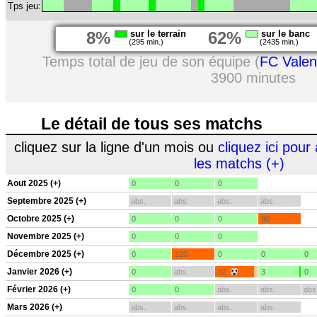
Tps jeu:
8%
sur le terrain
62%
sur le banc
(295 min.)
(2435 min.)
Temps total de jeu de son équipe (
FC Vale
3900 minutes
Le détail de tous ses matchs
cliquez sur la ligne d'un mois ou
cliquez ici pour 
les matchs (+)
Aout 2025 (+)
0
0
0
Septembre 2025 (+)
abs.
abs.
abs.
abs.
Octobre 2025 (+)
0
0
0
90
Novembre 2025 (+)
0
0
0
Décembre 2025 (+)
0
120
0
0
0
Janvier 2026 (+)
0
abs.
82
3
0
Février 2026 (+)
0
0
abs.
abs.
abs
Mars 2026 (+)
abs.
abs.
abs.
abs.