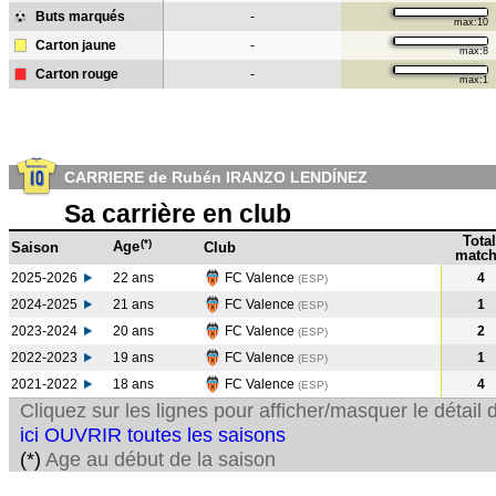
Buts marqués
-
max:10
Carton jaune
-
max:8
Carton rouge
-
max:1
CARRIERE de Rubén IRANZO LENDÍNEZ
Sa carrière en club
Total
(*)
Age
Saison
Club
match
2025-2026
22 ans
FC Valence
4
(ESP)
2024-2025
21 ans
FC Valence
1
(ESP
)
2023-2024
20 ans
FC Valence
2
(ESP
)
2022-2023
19 ans
FC Valence
1
(ESP
)
2021-2022
18 ans
FC Valence
4
(ESP
)
Cliquez sur les lignes pour afficher/masquer le détai
ici OUVRIR toutes les saisons
(*)
Age au début de la saison