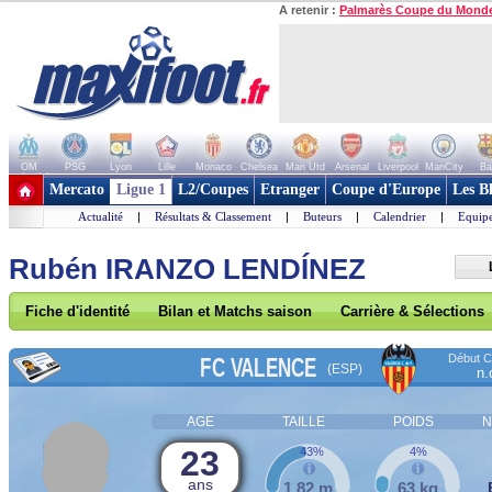
A retenir :
Palmarès Coupe du Mond
OM
PSG
Lyon
Lille
Monaco
Chelsea
Man Utd
Arsenal
Liverpool
ManCity
Ba
+ de clubs
Mercato
Ligue 1
L2/Coupes
Etranger
Coupe d'Europe
Les B
Actualité
|
Résultats & Classement
|
Buteurs
|
Calendrier
|
Equipe
Rubén IRANZO LENDÍNEZ
Fiche d'identité
Bilan et Matchs saison
Carrière & Sélections
Début Co
FC VALENCE
(ESP)
n.
AGE
TAILLE
POIDS
N
23
43%
4%
ans
1,82 m
63 kg