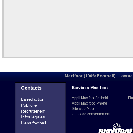
Maxifoot (100% Football) : l'actua
Services Maxifoot
Contacts
Appli Maxifoot Android
Flu
La rédaction
Appli Maxifoot iPhone
Publicité
Site web Mobile
Recrutement
Choix de consentement
Infos légales
Liens football