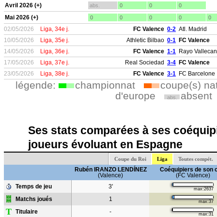
Avril 2026 (+)
abs.
0
0
0
Mai 2026 (+)
0
0
0
0
0
02/05/2026
Liga, 34e j.
FC Valence
0-2
Atl. Madrid
10/05/2026
Liga, 35e j.
Athletic Bilbao
0-1
FC Valence
14/05/2026
Liga, 36e j.
FC Valence
1-1
Rayo Valleca
17/05/2026
Liga, 37e j.
Real Sociedad
3-4
FC Valence
23/05/2026
Liga, 38e j.
FC Valence
3-1
FC Barcelone
légende:
championnat
coupe(s) na
d'europe
absent
abs.
Ses stats comparées à ses coéquipi
joueurs évoluant en Espagne
Coupe du Roi
Liga
Toutes compét.
Rubén IRANZO LENDÍNEZ
Coéquipiers de son 
(Valence)
(FC Valence)
Temps de jeu
3'
max:2637
Matchs joués
1
max:37
T
Titulaire
-
max:31