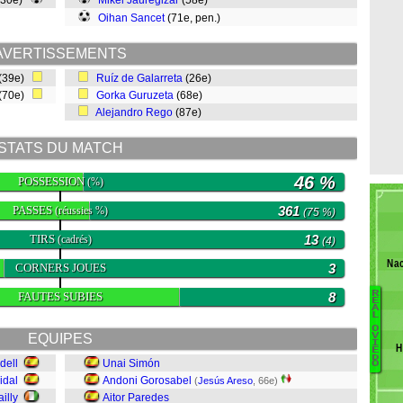
(30e)
Mikel Jauregizar
(58e)
Oihan Sancet
(71e, pen.)
AVERTISSEMENTS
(39e)
Ruíz de Galarreta
(26e)
(70e)
Gorka Guruzeta
(68e)
Alejandro Rego
(87e)
STATS DU MATCH
46 %
POSSESSION
(%)
PASSES
361
(réussies %)
(75 %)
TIRS
13
(cadrés)
(4)
Nac
CORNERS JOUES
3
R
FAUTES SUBIES
8
E
A
L
A
O
EQUIPES
V
A
I
H
E
F
D
dell
Unai Simón
O
Ili
idal
Andoni Gorosabel
(
Jesús Areso
, 66e)
D
ailly
Aitor Paredes