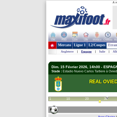
A r
OM
PSG
Lyon
Lille
Monaco
Chelsea
Ma
+ de clubs
Mercato
Ligue 1
L2/Coupes
Etran
Angleterre
|
Espagne
|
Italie
|
Al
Dim. 15 Février 2026, 14h00 - ESPAG
Stade :
Estadio Nuevo Carlos Tartiere à Ovi
REAL OVIE
1
10
20
30