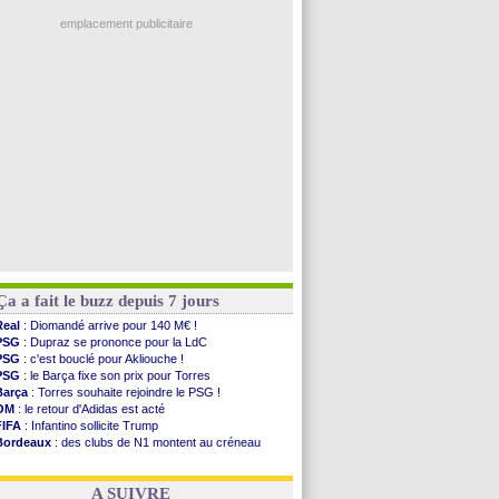
Ouganda
: Owori battu à mort à Kampala
PSG
: Nsoki va signer en Croatie
emplacement publicitaire
Arsenal
: Naples vise Gabriel Jesus
Real
: Mastantuono prêté à la Fiorentina (off.)
Man City
: accord avec le Barça pour Rodri ?
Rennes
: Haise a prolongé (officiel)
Palace
: Tomiyasu a convaincu (officiel)
Voir les brèves précédentes
Ça a fait le buzz depuis 7 jours
Real
: Diomandé arrive pour 140 M€ !
PSG
: Dupraz se prononce pour la LdC
PSG
: c'est bouclé pour Akliouche !
PSG
: le Barça fixe son prix pour Torres
Barça
: Torres souhaite rejoindre le PSG !
OM
: le retour d'Adidas est acté
FIFA
: Infantino sollicite Trump
Bordeaux
: des clubs de N1 montent au créneau
Argentine
: quand Medina recadre... sa mère
Real
: le démenti de Leipzig pour Diomandé
A SUIVRE