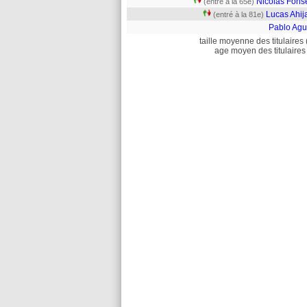
Nicolas Fons
(entré à la 65e)
Lucas Ahij
(entré à la 81e)
Pablo Agu
taille moyenne des titulaires 
age moyen des titulaires 