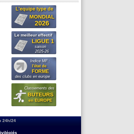
L'equipe type de
MONDIAL
2026
Le meilleur effectif
LIGUE 1
saison
2025-26
Indice MF :
l'état de
FORME
des clubs en europe
Classements des
BUTEURS
en EUROPE
o 24h/24
ivilégiés