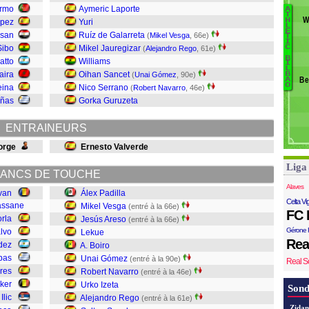
Fo
armo
Aymeric Laporte
A
B
B
T
W
H
opez
Yuri
L
F
E
ssan
Ruíz de Galarreta
(
Mikel Vesga
, 66e)
T
D
I
S
Sibo
Mikel Jauregizar
C
(
Alejandro Rego
, 61e)
Ca
R
B
atto
Williams
I
U
L
aira
Oihan Sancet
(
Unai Gómez
, 90e)
B
M
Be
A
R
O
eina
Nico Serrano
(
Robert Navarro
, 46e)
G
iñas
Gorka Guruzeta
A.
L
ENTRAINEURS
Ar
V
orge
Ernesto Valverde
Á
Liga
ANCS DE TOUCHE
Alaves
van
Álex Padilla
Celta Vi
assane
Mikel Vesga
(entré à la 66e)
FC 
rla
Jesús Areso
(entré à la 66e)
Gérone 
lvo
Lekue
Rea
dez
A. Boiro
bas
Unai Gómez
(entré à la 90e)
Real S
res
Robert Navarro
(entré à la 46e)
ker
Urko Izeta
Sond
Ilic
Alejandro Rego
(entré à la 61e)
Zidan