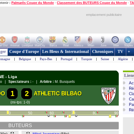
etenir :
Palmarès Coupe du Monde
-
Classement des BUTEURS Coupe du Monde
-
TA
emplacement publicitaire
n Utd
Arsenal
Liverpool
ManCity
Barca
Real
Atletico
Milan
Juve
Inter
Naples
ger
Coupe d'Europe
Les Bleus & International
Chroniques
TV
+
lemagne
|
Belgique
|
Pays-Bas
|
Portugal
|
Turquie
|
Suisse
|
Algérie
|
Lien
NE - Liga
edo |
Spectateurs :
- |
Arbitre :
M. Busquets
Ac
Ré
1
2
DO
ATHLETIC BILBAO
Cl
Cal
(mi-tps: 1-0)
Pa
Ré
40
50
60
70
80
90
BUTEURS