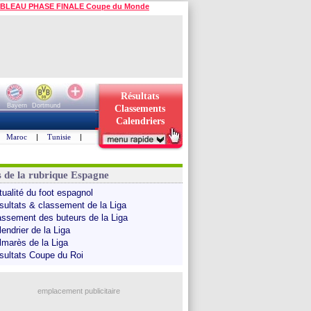
BLEAU PHASE FINALE Coupe du Monde
Résultats
Bayern
Dortmund
Classements
Calendriers
Maroc
|
Tunisie
|
s de la rubrique Espagne
tualité du foot espagnol
sultats & classement de la Liga
assement des buteurs de la Liga
endrier de la Liga
lmarès de la Liga
sultats Coupe du Roi
emplacement publicitaire