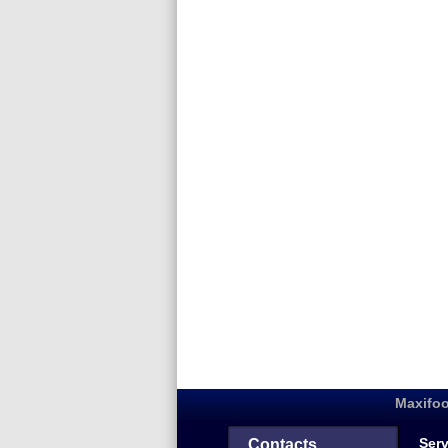
Maxifoo
Serv
Contacts