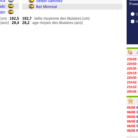
eca
Selton Sanchez
Franc
ado
Iker Monreal
din
O
(cm) :
182,5
182,7
: taille moyenne des titulaires (cm)
(ans) :
28,4
28,2
: age moyen des titulaires (ans)
23h09
22h50
22h35
22h18
22h00
21h42
21h10
20h46
20h30
20h01
19h18
05/08
19h09
06/08
18h48
06/08
18h37
06/08
18h29
06/08
17h58
06/08
17h46
06/08
17h32