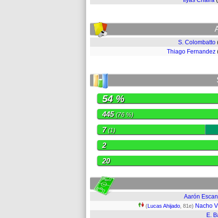
Ilyas Chaira
S. Colombatto
Thiago Fernandez
54 %
445
(76 %)
7
(1)
2
20
Aarón Escan
Nacho V
(
Lucas Ahijado
, 81e)
E. B