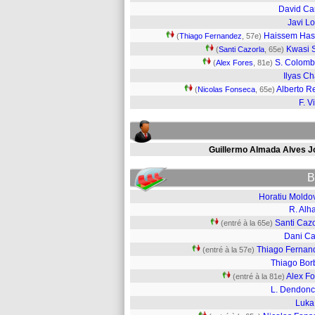
David C
Javi L
Haissem Ha
(
Thiago Fernandez
, 57e)
Kwasi 
(
Santi Cazorla
, 65e)
S. Colomb
(
Alex Fores
, 81e)
Ilyas Ch
Alberto R
(
Nicolas Fonseca
, 65e)
F. V
Guillermo Almada Alves J
B
Horatiu Moldo
R. Alh
Santi Cazo
(entré à la 65e)
Dani Ca
Thiago Fernan
(entré à la 57e)
Thiago Bor
Alex Fo
(entré à la 81e)
L. Dendonc
Luka 