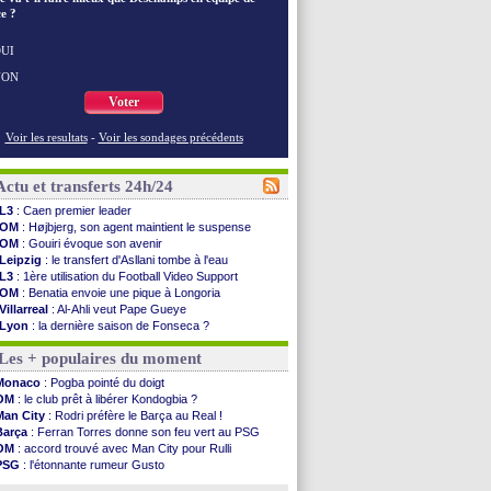
e ?
UI
NON
Voter
Voir les resultats
-
Voir les sondages précédents
Actu et transferts 24h/24
L3
: Caen premier leader
OM
: Højbjerg, son agent maintient le suspense
OM
: Gouiri évoque son avenir
Leipzig
: le transfert d'Asllani tombe à l'eau
L3
: 1ère utilisation du Football Video Support
OM
: Benatia envoie une pique à Longoria
Villarreal
: Al-Ahli veut Pape Gueye
Lyon
: la dernière saison de Fonseca ?
OM
: un nouveau prétendant pour Højbjerg
Les + populaires du moment
Brest
: un gardien norvégien en approche ?
OM
: McCourt a versé 120 M€ en 2026
Monaco
: Pogba pointé du doigt
PSG
: 4 retours dans le groupe face à Man Utd ...
OM
: le club prêt à libérer Kondogbia ?
Nice
: Kevin Carlos va partir en Italie
Man City
: Rodri préfère le Barça au Real !
L1
: prison avec sursis requis contre un arbitre
Barça
: Ferran Torres donne son feu vert au PSG
Leganés
: c'est signé pour Luca Zidane (off.)
OM
: accord trouvé avec Man City pour Rulli
Atletico
: Ruggeri en route pour Aston Villa
PSG
: l'étonnante rumeur Gusto
Monaco
: Filipe Luis soutient Biereth
OM
: une offre pour Bulka
Lyon
: Mangala prêté à Getafe (officiel)