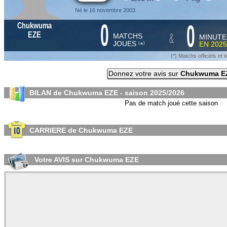
Né le 16 novembre 2003
0
0
Chukwuma
&
EZE
MATCHS
MINUTE
JOUES
EN
2025
*
(
)
(*) Matchs officiels e
Donnez votre avis sur
Chukwuma E
BILAN de Chukwuma EZE - saison
2025/2026
Pas de match joué cette saison
CARRIERE de Chukwuma EZE
Votre AVIS sur Chukwuma EZE