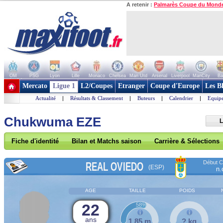
A retenir :
Palmarès Coupe du Mond
OM
PSG
Lyon
Lille
Monaco
Chelsea
Man Utd
Arsenal
Liverpool
ManCity
Ba
+ de clubs
Mercato
Ligue 1
L2/Coupes
Etranger
Coupe d'Europe
Les B
Actualité
|
Résultats & Classement
|
Buteurs
|
Calendrier
|
Equipe
Chukwuma EZE
L
Fiche d'identité
Bilan et Matchs saison
Carrière & Sélections
Début Co
REAL OVIEDO
(ESP)
n.
AGE
TAILLE
POIDS
22
58%
ans
1,85 m
? kg