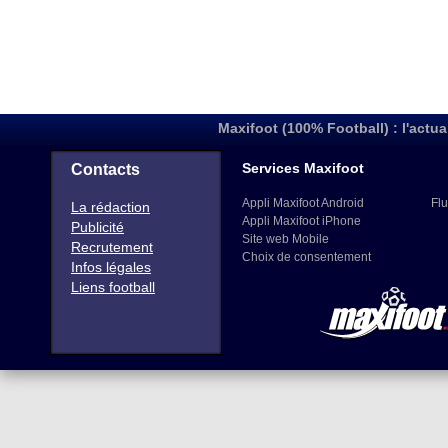
Maxifoot (100% Football) : l'actua
Services Maxifoot
Contacts
Appli Maxifoot Android
Flu
La rédaction
Appli Maxifoot iPhone
Publicité
Site web Mobile
Recrutement
Choix de consentement
Infos légales
Liens football