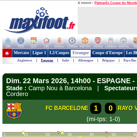
A retenir :
Palmarès Coupe du Mond
OM
PSG
Lyon
Lille
Monaco
Chelsea
Man Utd
Arsenal
Liverpool
ManCity
Ba
+ de clubs
Mercato
Ligue 1
L2/Coupes
Etranger
Coupe d'Europe
Les B
Angleterre
|
Espagne
|
Italie
|
Allemagne
|
Belgique
|
Pays-Bas
Dim. 22 Mars 2026, 14h00 - ESPAGNE - 
Stade :
Camp Nou à Barcelona |
Spectateur
Cordero
1
0
FC BARCELONE
RAYO 
(mi-tps: 1-0)
1
10
20
30
40
50
6