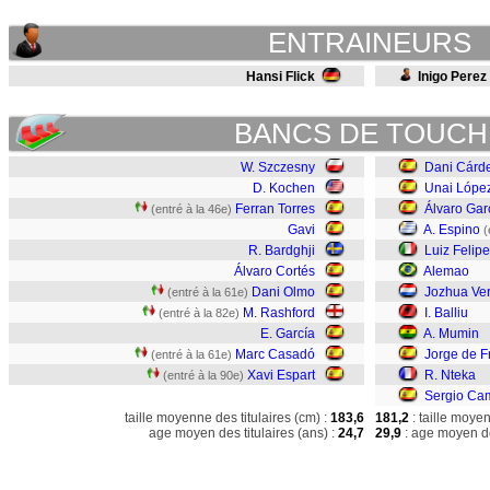
ENTRAINEURS
Hansi Flick
Inigo Perez
BANCS DE TOUCH
W. Szczesny
Dani Cárd
D. Kochen
Unai Lópe
Ferran Torres
Álvaro Gar
(entré à la 46e)
Gavi
A. Espino
(
R. Bardghji
Luiz Felipe
Álvaro Cortés
Alemao
Dani Olmo
Jozhua Ve
(entré à la 61e)
M. Rashford
I. Balliu
(entré à la 82e)
E. García
A. Mumin
Marc Casadó
Jorge de F
(entré à la 61e)
Xavi Espart
R. Nteka
(entré à la 90e)
Sergio Ca
taille moyenne des titulaires (cm) :
183,6
181,2
: taille moye
age moyen des titulaires (ans) :
24,7
29,9
: age moyen de