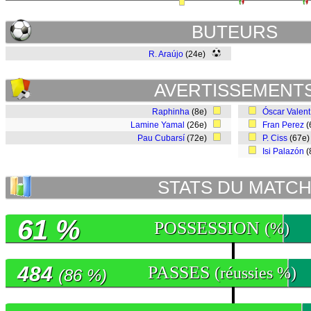
BUTEURS
R. Araújo
(24e)
AVERTISSEMENT
Raphinha
(8e)
Óscar Valent
Lamine Yamal
(26e)
Fran Perez
(
Pau Cubarsí
(72e)
P. Ciss
(67e
Isi Palazón
(
STATS DU MATC
61 %
POSSESSION
(%)
484
PASSES
(réussies %)
(86 %)