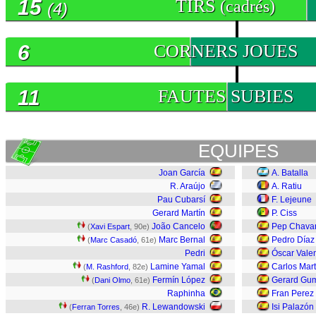
15
TIRS
(cadrés)
(4)
6
CORNERS JOUES
11
FAUTES SUBIES
EQUIPES
Joan García
A. Batalla
R. Araújo
A. Ratiu
Pau Cubarsí
F. Lejeune
Gerard Martín
P. Ciss
João Cancelo
Pep Chavar
(
Xavi Espart
, 90e)
Marc Bernal
Pedro Díaz
(
Marc Casadó
, 61e)
Pedri
Óscar Valen
Lamine Yamal
Carlos Mart
(
M. Rashford
, 82e)
Fermín López
Gerard Gu
(
Dani Olmo
, 61e)
Raphinha
Fran Perez
R. Lewandowski
Isi Palazón
(
Ferran Torres
, 46e)