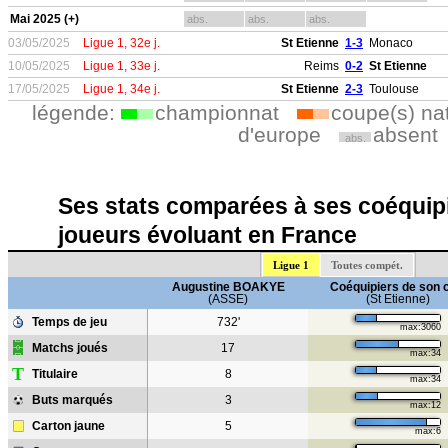
Mai 2025 (+)
abs.
abs.
abs.
03/05/2025
Ligue 1, 32e j.
St Etienne
1-3
Monaco
10/05/2025
Ligue 1, 33e j.
Reims
0-2
St Etienne
17/05/2025
Ligue 1, 34e j.
St Etienne
2-3
Toulouse
légende:
championnat
coupe(s) na
d'europe
absent
abs.
Ses stats comparées à ses coéquipi
joueurs évoluant en France
Ligue 1
Toutes compét.
Augustine BOAKYE
Coéquipiers de son 
(ASSE)
(St Etienne)
Temps de jeu
732'
max:3060
Matchs joués
17
max:34
T
Titulaire
8
max:34
Buts marqués
3
max:12
Carton jaune
5
max:6