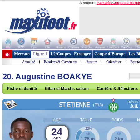
A retenir :
Palmarès Coupe du Mond
OM
PSG
Lyon
Lille
Monaco
Chelsea
Man Utd
Arsenal
Liverpool
ManCity
Ba
+ de clubs
Mercato
Ligue 1
L2/Coupes
Etranger
Coupe d'Europe
Les B
Actualité
|
Résultats & Classement
|
Buteurs
|
Calendrier
|
Equipe
20. Augustine BOAKYE
Fiche d'identité
Bilan et Matchs saison
Carrière & Sélections
Début Co
ST ETIENNE
(FRA)
Juil.
AGE
TAILLE
POIDS
N
24
22%
ans
1,78 m
? kg