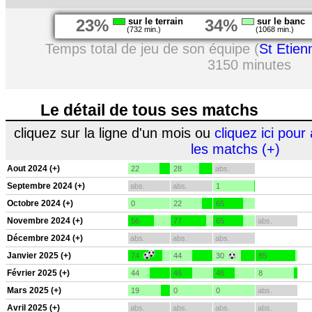
23%
sur le terrain
34%
sur le banc
(732 min.)
(1068 min.)
Temps total de jeu de son équipe (
St Etien
3150 minutes
Le détail de tous ses matchs
cliquez sur la ligne d'un mois ou
cliquez ici pour 
les matchs (+)
Aout 2024 (+)
22
28
abs.
Septembre 2024 (+)
abs.
abs.
1
Octobre 2024 (+)
0
22
65
Novembre 2024 (+)
56
77
65
abs.
Décembre 2024 (+)
abs.
abs.
abs.
Janvier 2025 (+)
74
44
30
85
Février 2025 (+)
44
46
46
8
Mars 2025 (+)
19
0
0
abs.
Avril 2025 (+)
abs.
abs.
abs.
abs.