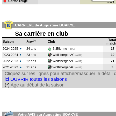
Carton rouge
-
max:1
CARRIERE de Augustine BOAKYE
Sa carrière en club
Total
(*)
Age
Saison
Club
match
2024-2025
24 ans
St Etienne
17
(FRA)
2023-2024
23 ans
Wolfsberger AC
30
(AUT
)
2022-2023
22 ans
Wolfsberger AC
21
(AUT
)
2021-2022
21 ans
Wolfsberger AC
3
(AUT
)
Cliquez sur les lignes pour afficher/masquer le détai
ici OUVRIR toutes les saisons
(*)
Age au début de la saison
Votre AVIS sur Augustine BOAKYE