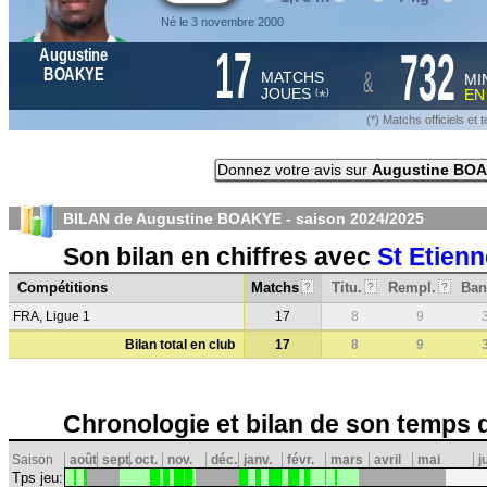
Né le 3 novembre 2000
17
732
Augustine
&
BOAKYE
MATCHS
MI
JOUES
E
*
(
)
(*) Matchs officiels e
Donnez votre avis sur
Augustine BO
BILAN de Augustine BOAKYE - saison
2024/2025
Son bilan en chiffres avec
St Etienn
Compétitions
Matchs
Titu.
Rempl.
Ban
?
?
?
FRA, Ligue 1
17
8
9
Bilan total en club
17
8
9
Chronologie et bilan de son temps 
Saison
août
sept.
oct.
nov.
déc.
janv.
févr.
mars
avril
mai
j
Tps jeu: