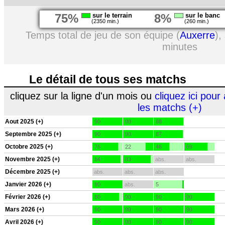
75%
sur le terrain
8%
sur le banc
(2350 min.)
(260 min.)
Temps total de jeu de son équipe (
Auxerre
),
minutes
Le détail de tous ses matchs
cliquez sur la ligne d'un mois ou
cliquez ici pour 
les matchs (+)
Aout 2025 (+)
90
90
88
Septembre 2025 (+)
90
90
87
Octobre 2025 (+)
76
22
46
69
Novembre 2025 (+)
84
83
abs.
abs.
Décembre 2025 (+)
abs.
abs.
abs.
Janvier 2026 (+)
90
abs.
5
Février 2026 (+)
80
90
90
90
Mars 2026 (+)
90
90
90
90
Avril 2026 (+)
90
90
90
90