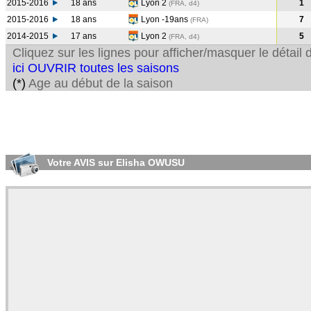
2015-2016
18 ans
Lyon 2
1
(FRA, d4)
2015-2016
18 ans
Lyon -19ans
7
(FRA
)
2014-2015
17 ans
Lyon 2
5
(FRA, d4)
Cliquez sur les lignes pour afficher/masquer le détai
ici OUVRIR toutes les saisons
(*)
Age au début de la saison
Votre AVIS sur Elisha OWUSU