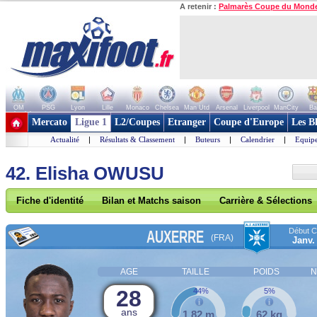
A retenir :
Palmarès Coupe du Mond
OM
PSG
Lyon
Lille
Monaco
Chelsea
Man Utd
Arsenal
Liverpool
ManCity
Ba
+ de clubs
Mercato
Ligue 1
L2/Coupes
Etranger
Coupe d'Europe
Les B
Actualité
|
Résultats & Classement
|
Buteurs
|
Calendrier
|
Equipe
42. Elisha OWUSU
Fiche d'identité
Bilan et Matchs saison
Carrière & Sélections
Début Co
AUXERRE
(FRA)
Janv.
AGE
TAILLE
POIDS
N
28
44%
5%
ans
1,82 m
62 kg