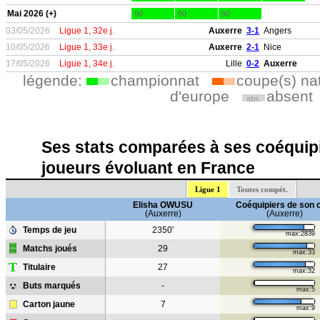
Mai 2026 (+)
90
90
90
03/05/2026
Ligue 1, 32e j.
Auxerre
3-1
Angers
10/05/2026
Ligue 1, 33e j.
Auxerre
2-1
Nice
17/05/2026
Ligue 1, 34e j.
Lille
0-2
Auxerre
légende:
championnat
coupe(s) na
d'europe
absent
abs.
Ses stats comparées à ses coéquipi
joueurs évoluant en France
Ligue 1
Toutes compét.
Elisha OWUSU
Coéquipiers de son 
(Auxerre)
(Auxerre)
Temps de jeu
2350'
max:2839
Matchs joués
29
max:33
T
Titulaire
27
max:32
Buts marqués
-
max:5
Carton jaune
7
max:9