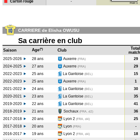
Carton rouge
-
max:1
CARRIERE de Elisha OWUSU
Sa carrière en club
Total
(*)
Age
Saison
Club
match
2025-2026
28 ans
Auxerre
29
(FRA)
2024-2025
27 ans
Auxerre
29
(FRA
)
2022-2023
25 ans
La Gantoise
15
(BEL
)
2022-2023
25 ans
Auxerre
1
(FRA
)
2021-2022
24 ans
La Gantoise
30
(BEL
)
2020-2021
23 ans
La Gantoise
35
(BEL
)
2019-2020
22 ans
La Gantoise
41
(BEL
)
2018-2019
21 ans
Sochaux
36
(FRA, d2)
2017-2018
20 ans
Lyon 2
25
(FRA, d4)
2017-2018
20 ans
Lyon
-
(FRA
)
2016-2017
19 ans
Lyon 2
18
(FRA, d4)