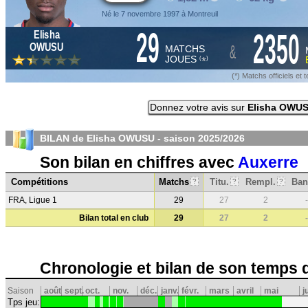
Né le 7 novembre 1997 à Montreuil
29
2350
Elisha
&
OWUSU
MATCHS
JOUES
*
(
)
(*) Matchs officiels e
Donnez votre avis sur
Elisha OWU
BILAN de Elisha OWUSU - saison
2025/2026
Son bilan en chiffres avec
Auxerre
Compétitions
Matchs
Titu.
Rempl.
Ban
?
?
?
FRA, Ligue 1
29
27
2
-
Bilan total en club
29
27
2
-
Chronologie et bilan de son temps 
Saison
août
sept.
oct.
nov.
déc.
janv.
févr.
mars
avril
mai
j
Tps jeu: