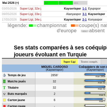
Mai 2026 (+)
90
90
abs.
03/05/2026
Super Ligi, 32e j.
Kayserispor
1-1
Eyupspor
09/05/2026
Super Ligi, 33e j.
Alanyaspor
3-1
Kayserispor
17/05/2026
Super Ligi, 34e j.
Kayserispor
2-1
Konyaspor
légende:
championnat
coupe(s) na
d'europe
absent
abs.
Ses stats comparées à ses coéquipi
joueurs évoluant en Turquie
Super Ligi
Toutes compét.
MIGUEL CARDOSO
Coéquipiers de son 
(Kayserispor)
(Kayserispor)
Temps de jeu
2856'
max:2856
Matchs joués
32
max:32
T
Titulaire
32
max:32
Buts marqués
2
max:8
Carton jaune
6
max:7
Carton rouge
-