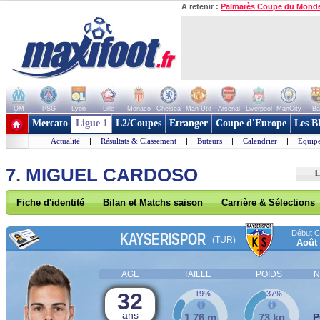
A retenir :
Palmarès Coupe du Mond
OM
PSG
Lyon
Lille
Monaco
Chelsea
Man Utd
Arsenal
Liverpool
ManCity
Ba
+ de clubs
Mercato
Ligue 1
L2/Coupes
Etranger
Coupe d'Europe
Les B
Actualité
|
Résultats & Classement
|
Buteurs
|
Calendrier
|
Equipe
7. MIGUEL CARDOSO
L
Fiche d'identité
Bilan et Matchs saison
Carrière & Sélections
Début Co
KAYSERISPOR
(TUR)
Août
AGE
TAILLE
POIDS
N
32
19%
37%
ans
1,76 m
73 kg
P