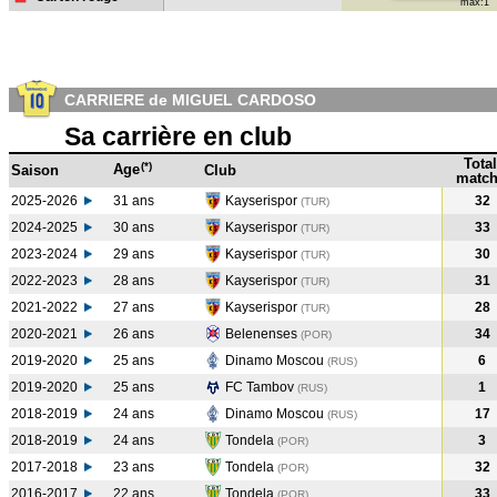
max:1
CARRIERE de MIGUEL CARDOSO
Sa carrière en club
Total
(*)
Age
Saison
Club
match
2025-2026
31 ans
Kayserispor
32
(TUR)
2024-2025
30 ans
Kayserispor
33
(TUR
)
2023-2024
29 ans
Kayserispor
30
(TUR
)
2022-2023
28 ans
Kayserispor
31
(TUR
)
2021-2022
27 ans
Kayserispor
28
(TUR
)
2020-2021
26 ans
Belenenses
34
(POR
)
2019-2020
25 ans
Dinamo Moscou
6
(RUS
)
2019-2020
25 ans
FC Tambov
1
(RUS
)
2018-2019
24 ans
Dinamo Moscou
17
(RUS
)
2018-2019
24 ans
Tondela
3
(POR
)
2017-2018
23 ans
Tondela
32
(POR
)
2016-2017
22 ans
Tondela
33
(POR
)