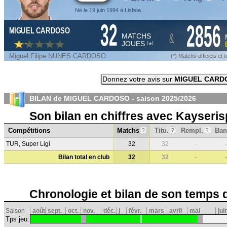
Né le 19 juin 1994 à Lisboa
32
2856
MIGUEL CARDOSO
&
MATCHS
JOUES
*
(
)
Miguel Filipe NUNES CARDOSO
(*) Matchs officiels e
Donnez votre avis sur
MIGUEL CARD
BILAN de MIGUEL CARDOSO - saison
2025/2026
Son bilan en chiffres avec Kayseris
Compétitions
Matchs
Titu.
Rempl.
Ban
?
?
?
TUR, Super Ligi
32
32
-
-
Bilan total en club
32
32
-
-
Chronologie et bilan de son temps 
Saison
août
sept.
oct.
nov.
déc.
j
févr.
mars
avril
mai
jui
Tps jeu: