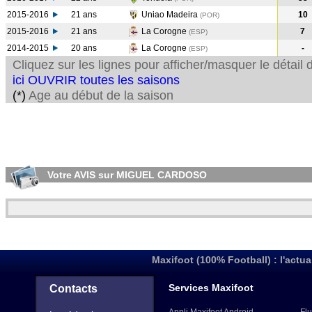
2015-2016
21 ans
Uniao Madeira
10
(POR
)
2015-2016
21 ans
La Corogne
7
(ESP
)
2014-2015
20 ans
La Corogne
-
(ESP
)
Cliquez sur les lignes pour afficher/masquer le détai
ici OUVRIR toutes les saisons
(*)
Age au début de la saison
Votre AVIS sur MIGUEL CARDOSO
Maxifoot (100% Football) : l'actua
Services Maxifoot
Contacts