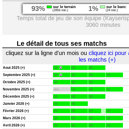
93%
sur le terrain
1%
sur le banc
(2856 min.)
(24 min.)
Temps total de jeu de son équipe (Kayseris
3060 minutes
Le détail de tous ses matchs
cliquez sur la ligne d'un mois ou
cliquez ici pour 
les matchs (+)
Aout 2025 (+)
90
90
90
Septembre 2025 (+)
90
90
90
90
Octobre 2025 (+)
90
90
90
Novembre 2025 (+)
abs.
90
90
90
Décembre 2025 (+)
90
90
90
Janvier 2026 (+)
89
90
Février 2026 (+)
90
90
67
90
Mars 2026 (+)
90
90
90
90
Avril 2026 (+)
90
90
90
90