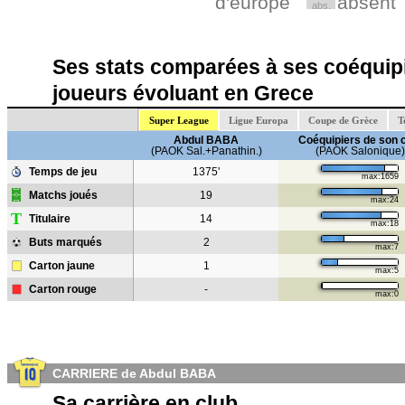
d'europe
absent
abs.
Ses stats comparées à ses coéquipi
joueurs évoluant en Grece
Super League
Ligue Europa
Coupe de Grèce
T
Abdul BABA
Coéquipiers de son 
(PAOK Sal.+Panathin.)
(PAOK Salonique)
Temps de jeu
1375'
max:1659
Matchs joués
19
max:24
T
Titulaire
14
max:18
Buts marqués
2
max:7
Carton jaune
1
max:5
Carton rouge
-
max:0
CARRIERE de Abdul BABA
Sa carrière en club