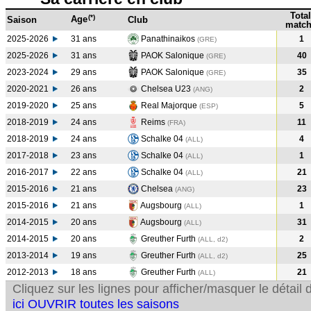
Total
(*)
Age
Saison
Club
match
2025-2026
31 ans
Panathinaikos
1
(GRE)
2025-2026
31 ans
PAOK Salonique
40
(GRE)
2023-2024
29 ans
PAOK Salonique
35
(GRE
)
2020-2021
26 ans
Chelsea U23
2
(ANG
)
2019-2020
25 ans
Real Majorque
5
(ESP
)
2018-2019
24 ans
Reims
11
(FRA
)
2018-2019
24 ans
Schalke 04
4
(ALL
)
2017-2018
23 ans
Schalke 04
1
(ALL
)
2016-2017
22 ans
Schalke 04
21
(ALL
)
2015-2016
21 ans
Chelsea
23
(ANG
)
2015-2016
21 ans
Augsbourg
1
(ALL
)
2014-2015
20 ans
Augsbourg
31
(ALL
)
2014-2015
20 ans
Greuther Furth
2
(ALL, d2)
2013-2014
19 ans
Greuther Furth
25
(ALL, d2)
2012-2013
18 ans
Greuther Furth
21
(ALL
)
Cliquez sur les lignes pour afficher/masquer le détai
ici OUVRIR toutes les saisons