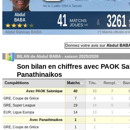
5
Né le 2 juillet 1994 à Tamale
41
3261
Abdul
&
BABA
MATCHS
JOUES
*
(
)
Abdul Rahman BABA
(*) Matchs officiels e
Donnez votre avis sur
Abdul BAB
BILAN de Abdul BABA - saison
2025/2026
Son bilan en chiffres avec PAOK Sa
Panathinaikos
Compétitions
Matchs
Titu.
Rempl.
Ban
?
?
?
Avec PAOK Salonique
40
33
7
GRE, Coupe de Grèce
7
6
1
GRE, Super League
19
14
5
EUR, Ligue Europa
14
13
1
-
Avec Panathinaikos
1
1
-
-
GRE, Coupe de Grèce
1
1
-
-