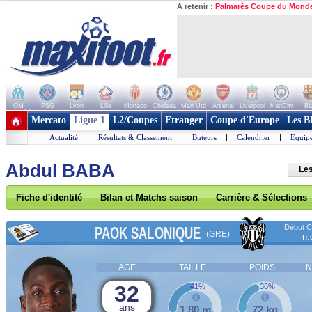
A retenir :
Palmarès Coupe du Mond
OM
PSG
Lyon
Lille
Monaco
Chelsea
Man Utd
Arsenal
Liverpool
ManCity
Ba
+ de clubs
Mercato
Ligue 1
L2/Coupes
Etranger
Coupe d'Europe
Les B
Actualité
|
Résultats & Classement
|
Buteurs
|
Calendrier
|
Equipe
Abdul BABA
Les
Fiche d'identité
Bilan et Matchs saison
Carrière & Sélections
Début Co
PAOK SALONIQUE
(GRE)
n.
AGE
TAILLE
POIDS
N
32
41%
36%
ans
1,80 m
72 kg