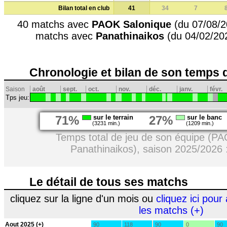
Bilan total en club
41
34
7
40 matchs avec
PAOK Salonique
(du 07/08/2
matchs avec
Panathinaikos
(du 04/02/20
Chronologie et bilan de son temps 
Saison
août
sept.
oct.
nov.
déc.
janv.
févr.
Tps jeu:
71%
sur le terrain
27%
sur le banc
(3231 min.)
(1209 min.)
Temps total de jeu de son équipe (PA
Panathinaikos), saison 2025/2026 
Le détail de tous ses matchs
cliquez sur la ligne d'un mois ou
cliquez ici pour 
les matchs (+)
Aout 2025 (+)
90
118
90
0
90