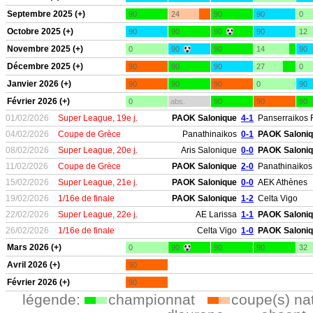
Septembre 2025 (+)
90
24
90
90
0
Octobre 2025 (+)
90
90
90
90
12
Novembre 2025 (+)
0
90
90
14
90
Décembre 2025 (+)
90
90
90
27
0
Janvier 2026 (+)
90
90
90
0
90
Février 2026 (+)
0
abs.
90
90
90
01/02/2026
Super League, 19e j.
PAOK Salonique
4-1
Panserraikos 
04/02/2026
Coupe de Grèce
Panathinaikos
0-1
PAOK Saloni
08/02/2026
Super League, 20e j.
Aris Salonique
0-0
PAOK Saloni
11/02/2026
Coupe de Grèce
PAOK Salonique
2-0
Panathinaikos
15/02/2026
Super League, 21e j.
PAOK Salonique
0-0
AEK Athènes
19/02/2026
1/16e de finale
PAOK Salonique
1-2
Celta Vigo
22/02/2026
Super League, 22e j.
AE Larissa
1-1
PAOK Saloni
26/02/2026
1/16e de finale
Celta Vigo
1-0
PAOK Saloni
Mars 2026 (+)
0
90
90
90
32
Avril 2026 (+)
90
Février 2026 (+)
90
légende:
championnat
coupe(s) na