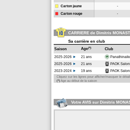
Carton jaune
-
Carton rouge
-
CARRIERE de Dimitris MONAST
Sa carrière en club
(*)
Age
Saison
Club
2025-2026
21 ans
Panathinai
2025-2026
21 ans
PAOK Salon
2023-2024
19 ans
PAOK Salon
Cliquez sur les lignes pour afficher/masquer le déta
(*)
Age au début de la saison
Votre AVIS sur Dimitris MONA