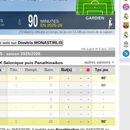
90
GARDIEN
&
HS
MINUTES
S
EN
2025-26
*
(
)
(*) Matchs officiels et temps de jeu en CLUB au cours de la saison
e avis sur
Dimitris MONASTIRLIS
mis à jour le 9 aoû. 2026
S - saison
2025/2026
autres saisons >
OK Salonique puis Panathinaikos
s
Titu.
Rempl.
Banc
But(s)
Tps jeu
?
?
?
?
?
?
1
-
27
-
-
-
90'
1
-
4
-
-
-
90'
-
-
14
-
-
-
-
-
-
9
-
-
-
-
-
-
1
-
-
-
-
-
-
1
-
-
-
-
1
-
28
-
-
-
90'
025 au 26/04/2026), 0 matchs avec
Panathinaikos
(du 04/02/2026 au