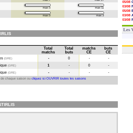
max:7
max:17
05/08
03/08
max:5
max:11
05/08
03/08
max:0
max:3
03/08
06/08
03/08
Les 
IRLIS
Total
Total
matchs
buts
matchs
buts
CE
CE
kos
-
0
-
-
(GRE)
ique
1
-
0
-
(GRE)
ique
-
-
-
-
(GRE
)
il de chaque saison ou
cliquez ici OUVRIR toutes les saisons
STIRLIS