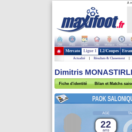
A r
OM
PSG
Lyon
Lille
Monaco
Chelsea
Ma
+ de clubs
Mercato
Ligue 1
L2/Coupes
Etran
Actualité
|
Résultats & Classement
|
Dimitris MONASTIRL
Fiche d'identité
Bilan et Matchs sai
PAOK SALONIQ
AGE
TA
22
ans