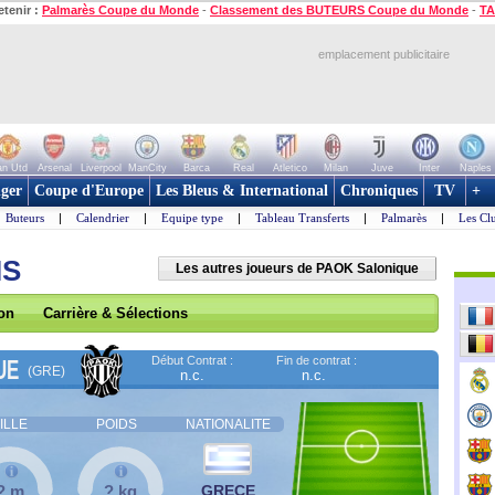
etenir :
Palmarès Coupe du Monde
-
Classement des BUTEURS Coupe du Monde
-
TA
emplacement publicitaire
n Utd
Arsenal
Liverpool
ManCity
Barca
Real
Atletico
Milan
Juve
Inter
Naples
ger
Coupe d'Europe
Les Bleus & International
Chroniques
TV
+
Buteurs
|
Calendrier
|
Equipe type
|
Tableau Transferts
|
Palmarès
|
Les Cl
IS
Les autres joueurs de PAOK Salonique
son
Carrière & Sélections
Début Contrat :
Fin de contrat :
UE
(GRE)
n.c.
n.c.
ILLE
POIDS
NATIONALITE
? m
? kg
GRECE