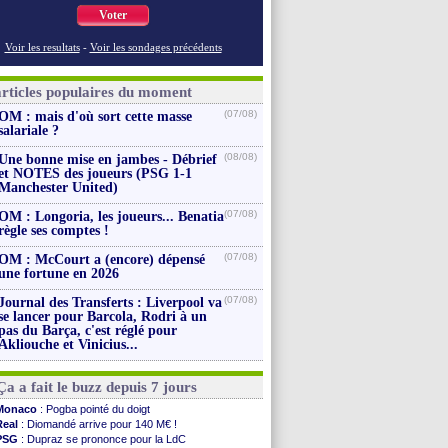
Voter
Voir les resultats
-
Voir les sondages précédents
articles populaires du moment
(07/08)
OM : mais d'où sort cette masse
salariale ?
(08/08)
Une bonne mise en jambes - Débrief
et NOTES des joueurs (PSG 1-1
Manchester United)
(07/08)
OM : Longoria, les joueurs... Benatia
règle ses comptes !
(07/08)
OM : McCourt a (encore) dépensé
une fortune en 2026
(07/08)
Journal des Transferts : Liverpool va
se lancer pour Barcola, Rodri à un
pas du Barça, c'est réglé pour
Akliouche et Vinicius...
Ça a fait le buzz depuis 7 jours
Monaco
: Pogba pointé du doigt
Real
: Diomandé arrive pour 140 M€ !
PSG
: Dupraz se prononce pour la LdC