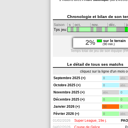
Chronologie et bilan de son te
Saison
s
oct.
nov.
déc.
j
Tps jeu:
2%
sur le terrain
(90 min.)
Temps total de jeu de son équipe (P
Le détail de tous ses matchs
cliquez sur la ligne d'un mois 
Septembre 2025 (+)
0
abs.
Octobre 2025 (+)
0
abs.
Novembre 2025 (+)
abs.
0
Décembre 2025 (+)
0
0
Janvier 2026 (+)
90
0
Février 2026 (+)
0
abs.
01/02/2026
Super League, 19e j.
PAO
04/02/2026
Coupe de Grèce
P