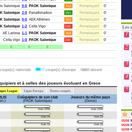
is Salonique
0-0
PAOK Salonique
Remplaçant
0'
Nul
K Salonique
2-0
Panathinaikos
Remplaçant
0'
Vict.
K Salonique
0-0
AEK Athènes
Remplaçant
0'
Nul
K Salonique
1-2
Celta Vigo
Remplaçant
0'
Déf.
Les 
1
AE Larissa
1-1
PAOK Salonique
Remplaçant
0'
Nul
Celta Vigo
1-0
PAOK Salonique
Remplaçant
0'
Déf.
2
0
0
0
3
coupe(s) nationale
coupe(s) d'europe
absent
abs.
4
uipiers et à celles des joueurs évoluant en Grece
5
uper League
Ligue Europa
Toutes compét.
RLIS
Coéquipiers de son club
Joueurs du même pays
in.)
(PAOK Salonique)
(Grece)
max:1659
max:2340
max:24
max:26
05/08
max:18
max:26
05/08
02/08