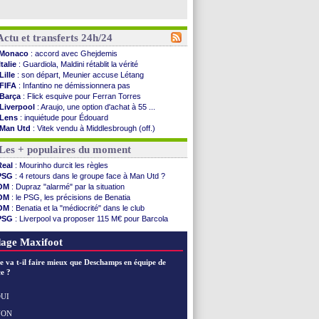
Actu et transferts 24h/24
Monaco
: accord avec Ghejdemis
Italie
: Guardiola, Maldini rétablit la vérité
Lille
: son départ, Meunier accuse Létang
FIFA
: Infantino ne démissionnera pas
Barça
: Flick esquive pour Ferran Torres
Liverpool
: Araujo, une option d'achat à 55 ...
Lens
: inquiétude pour Édouard
Man Utd
: Vitek vendu à Middlesbrough (off.)
PSV
: Sano recruté pour 14,5 M€ (officiel)
Les + populaires du moment
OM
: Coventry pense à Angel Gomes
PSG
: Rafel Pol satisfait des progrès
Real
: Mourinho durcit les règles
Amical
: le Barça vainqueur puis battu
PSG
: 4 retours dans le groupe face à Man Utd ?
Inter
: Calhanoglu prêt à prolonger
OM
: Dupraz "alarmé" par la situation
Nice
: Abdelmonem veut rester
OM
: le PSG, les précisions de Benatia
L2
: le classement complet
OM
: Benatia et la "médiocrité" dans le club
L2
: les résultats de la soirée
PSG
: Liverpool va proposer 115 M€ pour Barcola
Amical
: Le Havre renversé par Oviedo
OM
: B. Genesio - "ce n'est pas idéal"
Amical
: Nice battu aux tirs au but
OM
: Côme pousse pour Gouiri
age Maxifoot
Benfica
: Ivanovic proche de Lens
OM
: Dupraz "alarmé" par la situation
e va t-il faire mieux que Deschamps en équipe de
Atletico
: Alvarez, le Barça va revoir son offre
e ?
Lorient
: Mbamba prêté par Leverkusen (officiel)
Amical
: le Real bat Ferencvaros
UI
Naples
: Lukaku dit oui à Fenerbahçe
NON
Voir les brèves précédentes