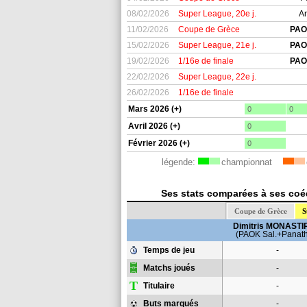
08/02/2026
Super League, 20e j.
Ar
11/02/2026
Coupe de Grèce
PAO
15/02/2026
Super League, 21e j.
PAO
19/02/2026
1/16e de finale
PAO
22/02/2026
Super League, 22e j.
26/02/2026
1/16e de finale
Mars 2026 (+)
0
0
Avril 2026 (+)
0
Février 2026 (+)
0
légende:
championnat
Ses stats comparées à ses coéq
Coupe de Grèce
S
Dimitris MONASTI
(PAOK Sal.+Panath
Temps de jeu
-
Matchs joués
-
T
Titulaire
-
Buts marqués
-