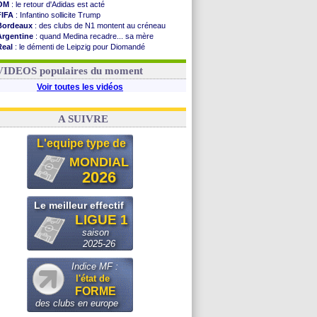
OM
: le retour d'Adidas est acté
FIFA
: Infantino sollicite Trump
Bordeaux
: des clubs de N1 montent au créneau
Argentine
: quand Medina recadre... sa mère
Real
: le démenti de Leipzig pour Diomandé
OM
: le club prêt à libérer Kondogbia ?
OM
: Paixão attire un 2e club anglais
VIDEOS populaires du moment
Voir toutes les vidéos
A SUIVRE
L'equipe type de
MONDIAL
2026
Le meilleur effectif
LIGUE 1
saison
2025-26
Indice MF :
l'état de
FORME
des clubs en europe