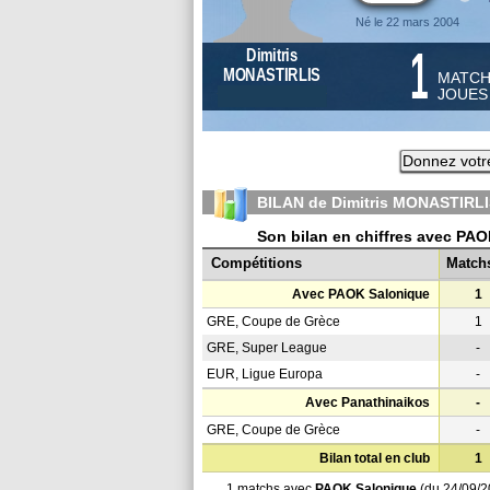
Né le 22 mars 2004
1
Dimitris
MONASTIRLIS
MATC
JOUE
Donnez votr
BILAN de Dimitris MONASTIRLI
Son bilan en chiffres avec PA
Compétitions
Match
Avec PAOK Salonique
1
GRE, Coupe de Grèce
1
GRE, Super League
-
EUR, Ligue Europa
-
Avec Panathinaikos
-
GRE, Coupe de Grèce
-
Bilan total en club
1
1 matchs avec
PAOK Salonique
(du 24/09/2