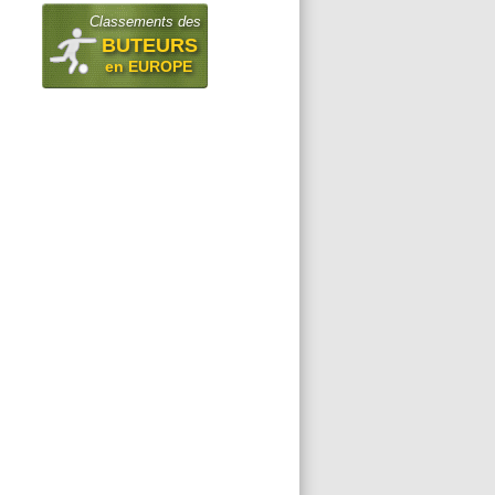
Classements des
BUTEURS
en EUROPE