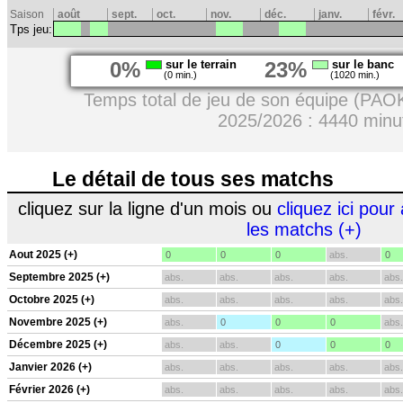
Saison
août
sept.
oct.
nov.
déc.
janv.
févr.
Tps jeu:
0%
sur le terrain
23%
sur le banc
(0 min.)
(1020 min.)
Temps total de jeu de son équipe (PAOK
2025/2026 : 4440 minu
Le détail de tous ses matchs
cliquez sur la ligne d'un mois ou
cliquez ici pour 
les matchs (+)
Aout 2025 (+)
0
0
0
abs.
0
Septembre 2025 (+)
abs.
abs.
abs.
abs.
abs.
Octobre 2025 (+)
abs.
abs.
abs.
abs.
abs.
Novembre 2025 (+)
abs.
0
0
0
abs.
Décembre 2025 (+)
abs.
abs.
0
0
0
Janvier 2026 (+)
abs.
abs.
abs.
abs.
abs.
Février 2026 (+)
abs.
abs.
abs.
abs.
abs.