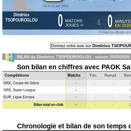
Né le 21 juin 2002
0
0
Dimitrios
&
TSOPOUROGLOU
MATCHS
MINUTE
JOUES
EN
2025
*
(
)
(*) Matchs officiels e
Donnez votre avis sur
Dimitrios TSOPO
BILAN de Dimitrios TSOPOUROGLOU - saison
2025/2026
Son bilan en chiffres avec PAOK Sa
Compétitions
Matchs
Titu.
Rempl.
Ban
?
?
?
GRE, Coupe de Grèce
-
-
-
GRE, Super League
-
-
-
EUR, Ligue Europa
-
-
-
Bilan total en club
-
-
-
1
Chronologie et bilan de son temps 