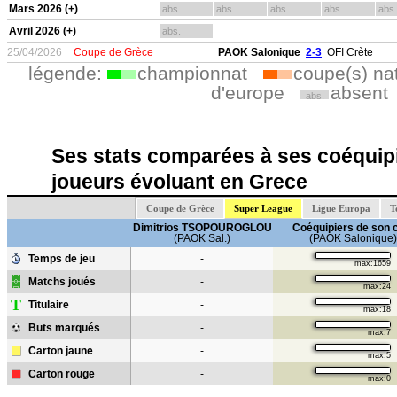
Mars 2026 (+)
abs.
abs.
abs.
abs.
abs.
Avril 2026 (+)
abs.
25/04/2026
Coupe de Grèce
PAOK Salonique
2-3
OFI Crète
légende:
championnat
coupe(s) na
d'europe
absent
abs.
Ses stats comparées à ses coéquipi
joueurs évoluant en Grece
Coupe de Grèce
Super League
Ligue Europa
T
Dimitrios TSOPOUROGLOU
Coéquipiers de son 
(PAOK Sal.)
(PAOK Salonique)
Temps de jeu
-
max:1659
Matchs joués
-
max:24
T
Titulaire
-
max:18
Buts marqués
-
max:7
Carton jaune
-
max:5
Carton rouge
-
max:0