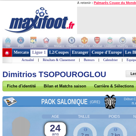
A retenir :
Palmarès Coupe du Mond
OM
PSG
Lyon
Lille
Monaco
Chelsea
Man Utd
Arsenal
Liverpool
ManCity
Ba
+ de clubs
Mercato
Ligue 1
L2/Coupes
Etranger
Coupe d'Europe
Les B
Actualité
|
Résultats & Classement
|
Buteurs
|
Calendrier
|
Equipe
Dimitrios TSOPOUROGLOU
Le
Fiche d'identité
Bilan et Matchs saison
Carrière & Sélections
Début Co
PAOK SALONIQUE
(GRE)
n.
AGE
TAILLE
POIDS
N
24
ans
? m
? kg