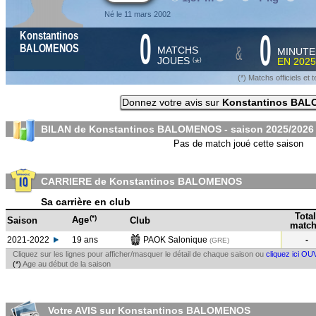
Né le 11 mars 2002
0
0
Konstantinos
&
BALOMENOS
MATCHS
MINUTE
JOUES
EN
2025
*
(
)
(*) Matchs officiels e
Donnez votre avis sur
Konstantinos BA
BILAN de Konstantinos BALOMENOS - saison
2025/2026
Pas de match joué cette saison
CARRIERE de Konstantinos BALOMENOS
Sa carrière en club
Total
(*)
Age
Saison
Club
match
2021-2022
19 ans
PAOK Salonique
-
(GRE
)
Cliquez sur les lignes pour afficher/masquer le détail de chaque saison ou
cliquez ici OU
(*)
Age au début de la saison
Votre AVIS sur Konstantinos BALOMENOS