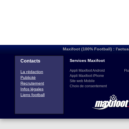
Maxifoot (100% Football) : l'actua
Services Maxifoot
Contacts
Appli Maxifoot Android
Flu
La rédaction
Appli Maxifoot iPhone
Publicité
Site web Mobile
Recrutement
Choix de consentement
Infos légales
Liens football