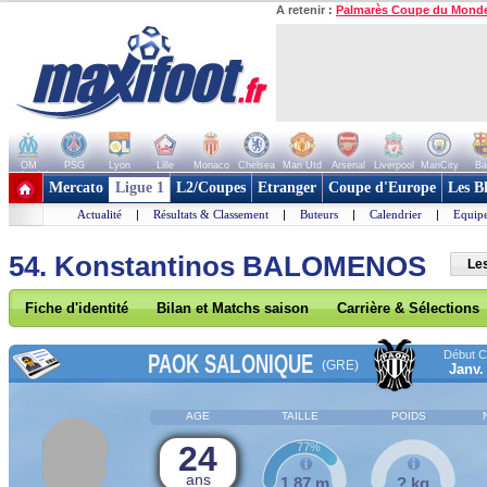
A retenir :
Palmarès Coupe du Mond
OM
PSG
Lyon
Lille
Monaco
Chelsea
Man Utd
Arsenal
Liverpool
ManCity
Ba
+ de clubs
Mercato
Ligue 1
L2/Coupes
Etranger
Coupe d'Europe
Les B
Actualité
|
Résultats & Classement
|
Buteurs
|
Calendrier
|
Equipe
54. Konstantinos BALOMENOS
Le
Fiche d'identité
Bilan et Matchs saison
Carrière & Sélections
Début Co
PAOK SALONIQUE
(GRE)
Janv.
AGE
TAILLE
POIDS
24
77%
ans
1,87 m
? kg