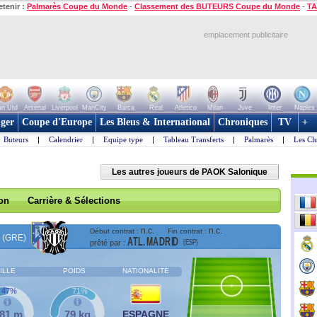
etenir :
Palmarès Coupe du Monde
-
Classement des BUTEURS Coupe du Monde
-
TA
emplacement publicitaire
n Utd
Arsenal
Liverpool
ManCity
Barca
Real
Atletico
Milan
Juve
Inter
Naples
ger
Coupe d'Europe
Les Bleus & International
Chroniques
TV
+
Buteurs
|
Calendrier
|
Equipe type
|
Tableau Transferts
|
Palmarès
|
Les Cl
Les autres joueurs de PAOK Salonique
son
Carrière & Sélections
n.c.
n.c.
Début contrat :
Fin contrat :
(GRE)
ATL. MADRID
(ESP)
prêté par :
ILLE
POIDS
NATIONALITE
47%
71%
,81 m
79 kg
ESPAGNE