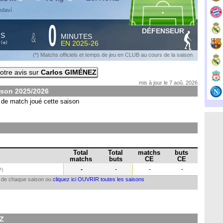
edaví
0
DÉFENSEUR
&
HS
MINUTES
S
EN
2025-26
*
(
)
(*) Matchs officiels et temps de jeu en CLUB au cours de la saison
otre avis sur
Carlos GIMÉNEZ
mis à jour le 7 aoû. 2026
ison
2025/2026
de match joué cette saison
Total
Total
matchs
buts
matchs
buts
CE
CE
-
-
-
-
P
)
il de chaque saison ou
cliquez ici OUVRIR toutes les saisons
EZ