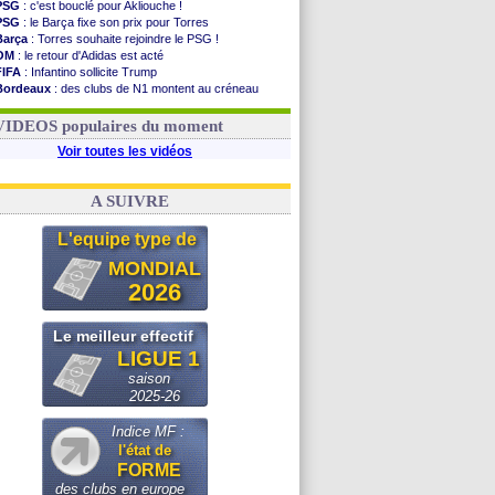
PSG
: c'est bouclé pour Akliouche !
PSG
: le Barça fixe son prix pour Torres
Barça
: Torres souhaite rejoindre le PSG !
OM
: le retour d'Adidas est acté
FIFA
: Infantino sollicite Trump
Bordeaux
: des clubs de N1 montent au créneau
Argentine
: quand Medina recadre... sa mère
Real
: le démenti de Leipzig pour Diomandé
VIDEOS populaires du moment
Voir toutes les vidéos
A SUIVRE
L'equipe type de
MONDIAL
2026
Le meilleur effectif
LIGUE 1
saison
2025-26
Indice MF :
l'état de
FORME
des clubs en europe