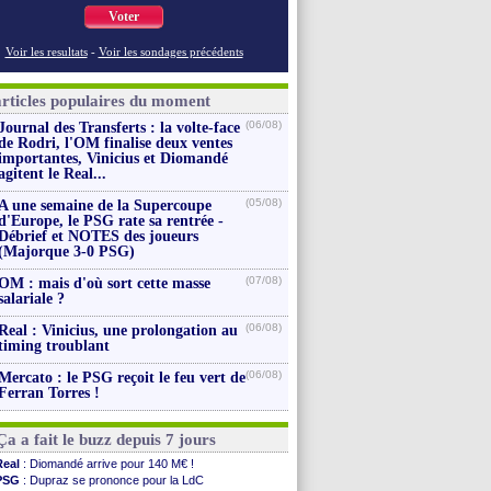
Voter
Voir les resultats
-
Voir les sondages précédents
articles populaires du moment
(06/08)
Journal des Transferts : la volte-face
de Rodri, l'OM finalise deux ventes
importantes, Vinicius et Diomandé
agitent le Real...
(05/08)
A une semaine de la Supercoupe
d'Europe, le PSG rate sa rentrée -
Débrief et NOTES des joueurs
(Majorque 3-0 PSG)
(07/08)
OM : mais d'où sort cette masse
salariale ?
(06/08)
Real : Vinicius, une prolongation au
timing troublant
(06/08)
Mercato : le PSG reçoit le feu vert de
Ferran Torres !
Ça a fait le buzz depuis 7 jours
Real
: Diomandé arrive pour 140 M€ !
PSG
: Dupraz se prononce pour la LdC