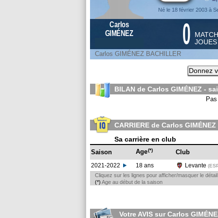
Né le 18 février 2003 à S
0
Carlos
GIMÉNEZ
MATC
JOUE
Carlos GIMÉNEZ BACHILLER
Donnez v
BILAN de Carlos GIMÉNEZ - sa
Pas 
CARRIERE de Carlos GIMÉNEZ
Sa carrière en club
(*)
Age
Saison
Club
2021-2022
18 ans
Levante
(ES
Cliquez sur les lignes pour afficher/masquer le déta
(*)
Age au début de la saison
Votre AVIS sur Carlos GIMÉN