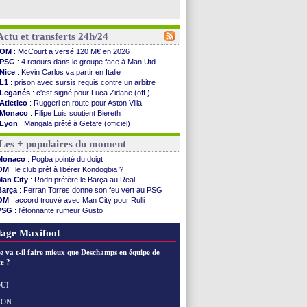
Actu et transferts 24h/24
OM
: McCourt a versé 120 M€ en 2026
PSG
: 4 retours dans le groupe face à Man Utd ...
Nice
: Kevin Carlos va partir en Italie
L1
: prison avec sursis requis contre un arbitre
Leganés
: c'est signé pour Luca Zidane (off.)
Atletico
: Ruggeri en route pour Aston Villa
Monaco
: Filipe Luis soutient Biereth
Lyon
: Mangala prêté à Getafe (officiel)
PSG
: Nsoki va signer en Croatie
Les + populaires du moment
Arsenal
: Naples vise Gabriel Jesus
Real
: Mastantuono prêté à la Fiorentina (off.)
Monaco
: Pogba pointé du doigt
Man City
: accord avec le Barça pour Rodri ?
OM
: le club prêt à libérer Kondogbia ?
Rennes
: Haise a prolongé (officiel)
Man City
: Rodri préfère le Barça au Real !
Palace
: Tomiyasu a convaincu (officiel)
Barça
: Ferran Torres donne son feu vert au PSG
OM
: B. Genesio - "ce n'est pas idéal"
OM
: accord trouvé avec Man City pour Rulli
TFC
: Sion Oppong signe pour 4 ans (officiel)
PSG
: l'étonnante rumeur Gusto
PSG
: Liverpool va proposer 115 M€ pour ...
OM
: une offre pour Bulka
Norvège
: la démission d'Infantino réclamée
Ouganda
: Owori battu à mort à Kampala
age Maxifoot
PSG
: Mbaye, deux pistes se détachent
Monaco
: Filipe Luis veut remplacer Akliouche
e va t-il faire mieux que Deschamps en équipe de
Grenade
: Luca Zidane va changer de club
e ?
Juve
: Zhegrova très clair sur son futur
OM
: Aguerd, le plan B de Naples
UI
Arsenal
: Guimarães a signé son contrat
NON
Voir les brèves précédentes