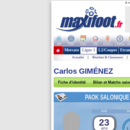
A r
OM
PSG
Lyon
Lille
Monaco
Chelsea
Ma
+ de clubs
Mercato
Ligue 1
L2/Coupes
Etran
Actualité
|
Résultats & Classement
|
Carlos GIMÉNEZ
Fiche d'identité
Bilan et Matchs sai
PAOK SALONIQUE
AGE
TA
23
ans
1