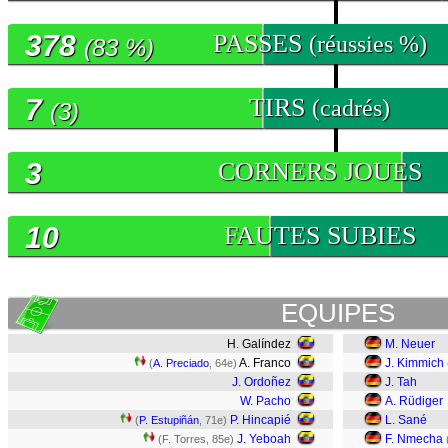
378
PASSES
(réussies %)
(83 %)
7
TIRS
(cadrés)
(3)
3
CORNERS JOUES
10
FAUTES SUBIES
EQUIPES
H. Galíndez
M. Neuer
A. Franco
J. Kimmich
(
A. Preciado
, 64e)
J. Ordoñez
J. Tah
W. Pacho
A. Rüdiger
P. Hincapié
L. Sané
(
P. Estupiñán
, 71e)
J. Yeboah
F. Nmecha
(F. Torres, 85e)