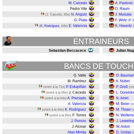
M. Caicedo
A. Pavlovic
Pedro Vite
D. Raum
N. Angulo
J. Musiala
(J. Caicedo, 85e)
G. Plata
F. Wirtz
(
P. 
E. Valencia
K. Havertz
(
K. Rodríguez
, 64e)
(
ENTRAINEURS
Sebastian Beccacece
Julian Na
BANCS DE TOUCH
G. Valle
O. Bauma
M. Ramírez
A. Nübel
P. Estupiñán
P. Groß
(entré à la 71e)
(en
J. Caicedo
L. Goretzk
(entré à la 85e)
A. Preciado
N. Amiri
(entré à la 64e)
A. Valencia
M. Beier
(e
K. Rodríguez
M. Thiaw
(entré à la 64e)
(
F. Torres
N. Woltem
(entré à la 85e)
J. Porozo
J. Lewelin
J. Alcivar
W. Anton
Alan Minda
D. Undav
(