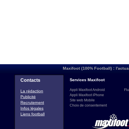
Maxifoot (100% Football) : l'actua
Services Maxifoot
Contacts
Appli Maxifoot Android
Flu
La rédaction
Appli Maxifoot iPhone
Publicité
Site web Mobile
Recrutement
Choix de consentement
Infos légales
Liens football