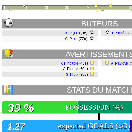
1
10
20
30
40
50
6
BUTEURS
N. Angulo
(9e)
L. Sané
(2e
G. Plata
(77e)
AVERTISSEMENT
P. Hincapié
(43e)
A. Pavlovic
(
A. Franco (50e)
G. Plata
(89e)
STATS DU MATC
39 %
POSSESSION
(%)
1.27
expected GOALS (xG)