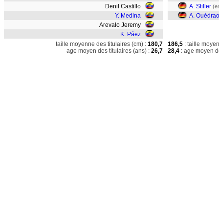
Denil Castillo
A. Stiller
(e
Y. Medina
A. Ouédra
Arevalo Jeremy
K. Páez
taille moyenne des titulaires (cm) :
180,7
186,5
: taille moye
age moyen des titulaires (ans) :
26,7
28,4
: age moyen de