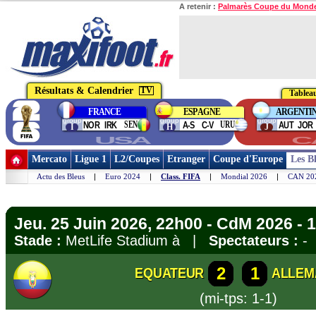
A retenir :
Palmarès Coupe du Mond
Résultats & Calendrier
TV
Tableau
FRANCE
ESPAGNE
ARGENTI
group
group
group
SEN
URU
NOR
IRK
A-S
C-V
AUT
JOR
I
H
J
USA
C
Mercato
Ligue 1
L2/Coupes
Etranger
Coupe d'Europe
Les B
Actu des Bleus
|
Euro 2024
|
Class. FIFA
|
Mondial 2026
|
CAN 20
Jeu. 25 Juin 2026, 22h00 - CdM 2026 - 
Stade :
MetLife Stadium à |
Spectateurs :
-
2
1
EQUATEUR
ALLEM
(mi-tps: 1-1)