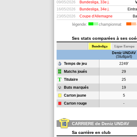
09/05/2026
Bundesliga, 33e j.
V
16/05/2026
Bundesliga, 34e j.
Eintr
23/05/2026
Coupe d'Allemagne
Ba
légende:
championnat
Ses stats comparées à ses coéq
Bundesliga
Ligue Europa
Deniz UNDAV
(Stuttgart)
Temps de jeu
2249'
Matchs joués
29
T
Titulaire
25
Buts marqués
19
Carton jaune
5
Carton rouge
-
CARRIERE de Deniz UNDAV
Sa carrière en club