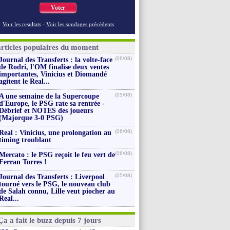
Voter
Voir les resultats
-
Voir les sondages précédents
articles populaires du moment
(06/08)
Journal des Transferts : la volte-face
de Rodri, l'OM finalise deux ventes
importantes, Vinicius et Diomandé
agitent le Real...
(05/08)
A une semaine de la Supercoupe
d'Europe, le PSG rate sa rentrée -
Débrief et NOTES des joueurs
(Majorque 3-0 PSG)
(06/08)
Real : Vinicius, une prolongation au
timing troublant
(06/08)
Mercato : le PSG reçoit le feu vert de
Ferran Torres !
(05/08)
Journal des Transferts : Liverpool
tourné vers le PSG, le nouveau club
de Salah connu, Lille veut piocher au
Real...
Ça a fait le buzz depuis 7 jours