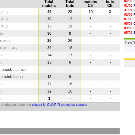
02/08
Total
Total
matchs
buts
matchs
buts
CE
CE
01/08
31/07
t
46
25
10
3
(ALL)
02/08
t
38
13
6
1
01/08
(ALL
)
05/08
t
33
19
-
-
(ALL
)
03/08
05/08
30
8
-
-
G
)
03/08
se
35
26
-
-
(BEL
)
03/08
Les 
se
29
18
-
-
(BEL, d2)
34
17
-
-
L
)
35
6
-
-
L
)
runswick
-
-
-
-
(ALL, d2)
unswick II
18
9
-
-
(ALL
)
32
16
-
-
L
)
32
16
-
-
L
)
3
-
-
-
L
)
il de chaque saison ou
cliquez ici OUVRIR toutes les saisons