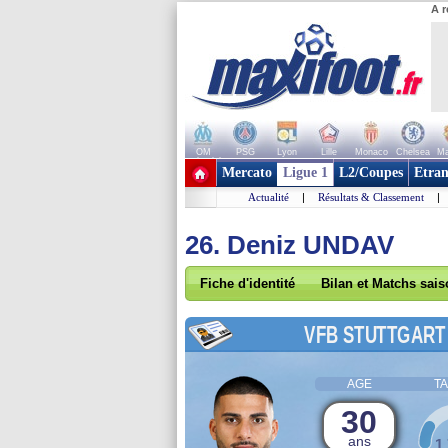
A r
OM
PSG
Lyon
Lille
Monaco
Chelsea
Ma
+ de clubs
Mercato
Ligue 1
L2/Coupes
Etran
Actualité
|
Résultats & Classement
|
26. Deniz UNDAV
Fiche d'identité
Bilan et Matchs sai
VFB STUTTGART
AGE
TA
30
ans
1