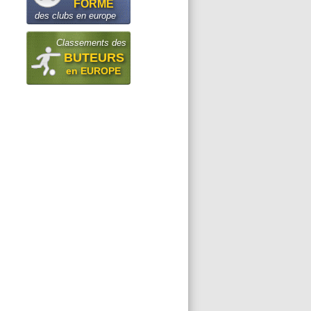
FORME
des clubs en europe
Classements des
BUTEURS
en EUROPE