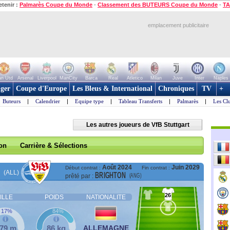
etenir :
Palmarès Coupe du Monde
-
Classement des BUTEURS Coupe du Monde
-
TA
emplacement publicitaire
n Utd
Arsenal
Liverpool
ManCity
Barca
Real
Atletico
Milan
Juve
Inter
Naples
ger
Coupe d'Europe
Les Bleus & International
Chroniques
TV
+
Buteurs
|
Calendrier
|
Equipe type
|
Tableau Transferts
|
Palmarès
|
Les Cl
Les autres joueurs de VfB Stuttgart
son
Carrière & Sélections
Août 2024
Juin 2029
Début contrat :
Fin contrat :
(ALL)
BRIGHTON
(ANG)
prêté par :
26
ILLE
POIDS
NATIONALITE
17%
84%
,79 m
86 kg
ALLEMAGNE