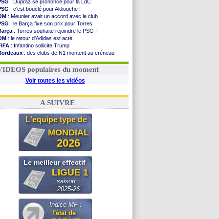
PSG
: Dupraz se prononce pour la LdC
PSG
: c'est bouclé pour Akliouche !
OM
: Meunier avait un accord avec le club
PSG
: le Barça fixe son prix pour Torres
Barça
: Torres souhaite rejoindre le PSG !
OM
: le retour d'Adidas est acté
FIFA
: Infantino sollicite Trump
Bordeaux
: des clubs de N1 montent au créneau
Argentine
: quand Medina recadre... sa mère
Real
: le démenti de Leipzig pour Diomandé
VIDEOS populaires du moment
Voir toutes les vidéos
A SUIVRE
L'equipe type de
MONDIAL
2026
Le meilleur effectif
LIGUE 1
saison
2025-26
Indice MF :
l'état de