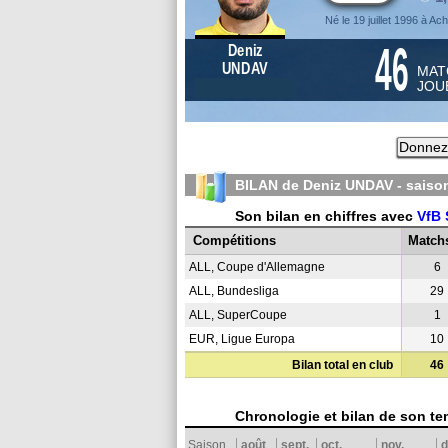
Né le 19 juillet 1996 à Ac
46
Deniz
UNDAV
MAT
JOU
Donnez 
BILAN de Deniz UNDAV - sais
Son bilan en chiffres avec
VfB 
Compétitions
Match
ALL, Coupe d'Allemagne
6
ALL, Bundesliga
29
ALL, SuperCoupe
1
EUR, Ligue Europa
10
Bilan total en club
46
Chronologie et bilan de son te
Saison
août
sept.
oct.
nov.
d