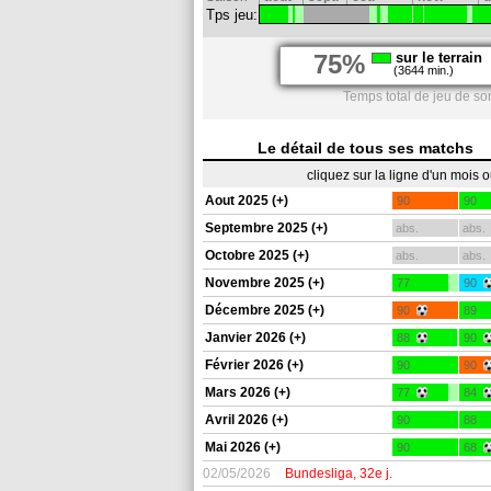
Tps jeu:
75%
sur le terrain
(3644 min.)
Temps total de jeu de so
Le détail de tous ses matchs
cliquez sur la ligne d'un mois 
Aout 2025 (+)
90
90
Septembre 2025 (+)
abs.
abs.
Octobre 2025 (+)
abs.
abs.
Novembre 2025 (+)
77
90
Décembre 2025 (+)
90
89
Janvier 2026 (+)
88
90
Février 2026 (+)
90
90
Mars 2026 (+)
77
84
Avril 2026 (+)
90
88
Mai 2026 (+)
90
68
02/05/2026
Bundesliga, 32e j.