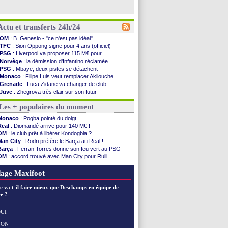
Actu et transferts 24h/24
OM
: B. Genesio - "ce n'est pas idéal"
TFC
: Sion Oppong signe pour 4 ans (officiel)
PSG
: Liverpool va proposer 115 M€ pour ...
Norvège
: la démission d'Infantino réclamée
PSG
: Mbaye, deux pistes se détachent
Monaco
: Filipe Luis veut remplacer Akliouche
Grenade
: Luca Zidane va changer de club
Juve
: Zhegrova très clair sur son futur
OM
: Aguerd, le plan B de Naples
Les + populaires du moment
Arsenal
: Guimarães a signé son contrat
Nantes
: direction Chypre pour Duverne
Monaco
: Pogba pointé du doigt
Monaco
: le remplaçant d'Akliouche en ...
Real
: Diomandé arrive pour 140 M€ !
Man Utd
: Bayindir signe au Celta (officiel)
OM
: le club prêt à libérer Kondogbia ?
Man City
: Enzo Fernandez pour l'après-Rodri ?
Man City
: Rodri préfère le Barça au Real !
Naples
: l'option Monaco pour Lukaku !
Barça
: Ferran Torres donne son feu vert au PSG
OM
: Lucas Perri a été approché
OM
: accord trouvé avec Man City pour Rulli
PSG
: le coach de l'Ajax insiste pour Godts
PSG
: l'étonnante rumeur Gusto
PSG
: une 2e offre en préparation pour Godts
OM
: une offre pour Bulka
age Maxifoot
Francfort
: Dina Ebimbe signe à Schalke (off.)
Strasbourg
: Saïdou Sow prêté à Nantes (off.)
e va t-il faire mieux que Deschamps en équipe de
Monaco
: Filipe Luis aimerait garder Balogun
e ?
Dortmund
: Newcastle est prévenu pour Nmecha
Barça
: première offre à 45 M€ pour Rodri ?
UI
Argentine
: le soutien très appuyé à Infantino
NON
Voir les brèves précédentes