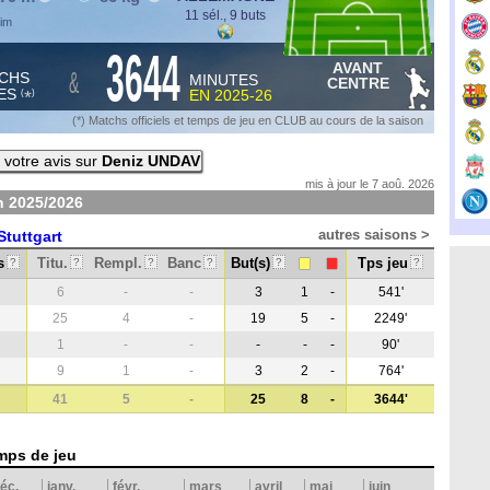
11 sél., 9 buts
him
3644
AVANT
&
CHS
MINUTES
CENTRE
ES
EN
2025-26
*
(
)
(*) Matchs officiels et temps de jeu en CLUB au cours de la saison
votre avis sur
Deniz UNDAV
mis à jour le 7 aoû. 2026
on
2025/2026
autres saisons >
Stuttgart
s
Titu.
Rempl.
Banc
But(s)
Tps jeu
?
?
?
?
?
?
6
-
-
3
1
-
541'
25
4
-
19
5
-
2249'
1
-
-
-
-
-
90'
9
1
-
3
2
-
764'
41
5
-
25
8
-
3644'
mps de jeu
éc.
janv.
févr.
mars
avril
mai
juin