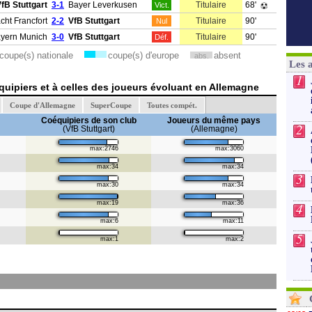
fB Stuttgart
3-1
Bayer Leverkusen
Titulaire
68'
Vict.
acht Francfort
2-2
VfB Stuttgart
Titulaire
90'
Nul
yern Munich
3-0
VfB Stuttgart
Titulaire
90'
Déf.
coupe(s) nationale
coupe(s) d'europe
absent
abs.
Les 
1
uipiers et à celles des joueurs évoluant en Allemagne
Coupe d'Allemagne
SuperCoupe
Toutes compét.
Coéquipiers de son club
Joueurs du même pays
2
(VfB Stuttgart)
(Allemagne)
max:2746
max:3060
max:34
max:34
3
max:30
max:34
max:19
max:36
4
max:6
max:11
5
max:1
max:2