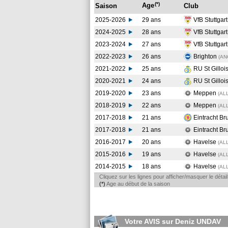
(*)
Age
Saison
Club
2025-2026
29 ans
VfB Stuttgar
2024-2025
28 ans
VfB Stuttgar
2023-2024
27 ans
VfB Stuttgar
2022-2023
26 ans
Brighton
(AN
2021-2022
25 ans
RU St Gilloi
2020-2021
24 ans
RU St Gilloi
2019-2020
23 ans
Meppen
(AL
2018-2019
22 ans
Meppen
(AL
2017-2018
21 ans
Eintracht B
2017-2018
21 ans
Eintracht Br
2016-2017
20 ans
Havelse
(AL
2015-2016
19 ans
Havelse
(AL
2014-2015
18 ans
Havelse
(AL
Cliquez sur les lignes pour afficher/masquer le déta
(*)
Age au début de la saison
Votre AVIS sur Deniz UNDAV